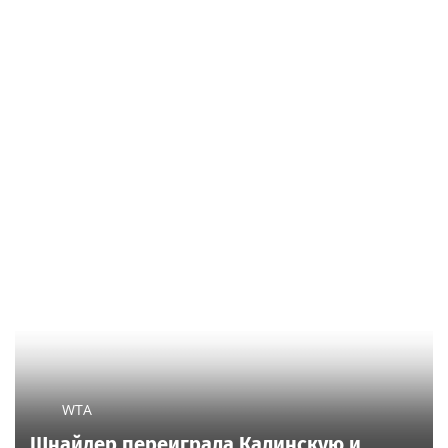
WTA
Шнайдер переиграла Калинскую и