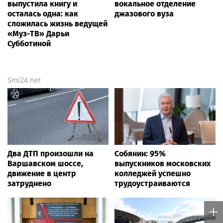
выпустила книгу и
вокальное отделение
осталась одна: как
джазового вуза
сложилась жизнь ведущей
«Муз-ТВ» Дарьи
Субботиной
Smi24.net
Два ДТП произошли на
Собянин: 95%
Варшавском шоссе,
выпускников московских
движение в центр
колледжей успешно
затруднено
трудоустраиваются