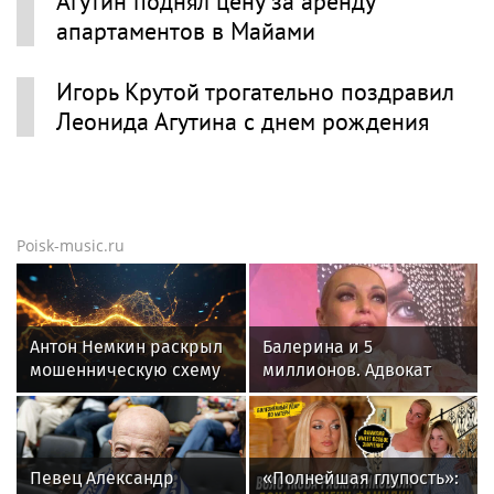
Агутин поднял цену за аренду
апартаментов в Майами
Игорь Крутой трогательно поздравил
Леонида Агутина с днем рождения
Poisk-music.ru
Антон Немкин раскрыл
Балерина и 5
мошенническую схему
миллионов. Адвокат
с фейковыми сайтами
Бенхин раскрыл, кто
ЦБ
должен Волочковой
денег
Певец Александр
«Полнейшая глупость»: