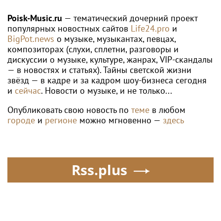
падения ограждений в
Абакане
Poisk-Music.ru
— тематический дочерний проект
популярных новостных сайтов
Life24.pro
и
BigPot.news
о музыке, музыкантах, певцах,
композиторах (слухи, сплетни, разговоры и
дискуссии о музыке, культуре, жанрах, VIP-скандалы
— в новостях и статьях). Тайны светской жизни
звёзд — в кадре и за кадром шоу-бизнеса сегодня
и
сейчас
. Новости о музыке, и не только...
Опубликовать свою новость по
теме
в любом
городе
и
регионе
можно мгновенно —
здесь
Rss.plus