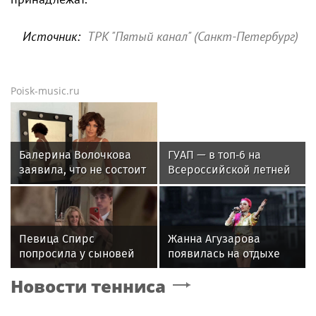
Источник:
ТРК "Пятый канал" (Санкт-Петербург)
Poisk-music.ru
Балерина Волочкова
ГУАП — в топ‑6 на
заявила, что не состоит
Всероссийской летней
в отношениях с
Универсиаде по
молодым журналистом
спортивному
ориентированию
Певица Спирс
Жанна Агузарова
попросила у сыновей
появилась на отдыхе
прощения за ошибки
с 22-летним
Новости тенниса
прошлого
фотографом