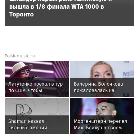
вышла в 1/8 финала WTA 1000 в
Торонто
Poisk-music.ru
Лагутенко поехал в тур
Балерина Волочкова
по США, чтобы
пожаловалась на
наскрести на
отсутствие
восстановление
компенсаций за
сгоревшего дома
затопленную квартиру
Shaman назвал
Моргенштерн перепел
сильные эмоции
Мию Бойку на своем
поклонников причиной
концерте