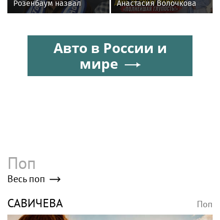
Розенбаум назвал
Анастасия Волочкова
Любовь Орлову
осудила дочь за отказ
настоящей звездой
от знаменитой
фамилии
Авто в России и
мире
Поп
Весь поп
САВИЧЕВА
Поп