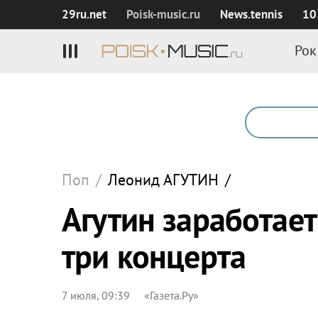
29ru.net
Poisk‑music.ru
News.tennis
10
Рок
Поп
/
Леонид
АГУТИН
/
Агутин заработает
три концерта
7 июля, 09:39
«Газета.Ру»