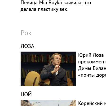
Певица Mia Boyka заявила, что
делала пластику век
Рок
ЛОЗА
Юрий Лоза
прокоммент
Димы Билан
«понты дор
ЦОЙ
Корейский 