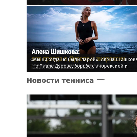
«Мы никогда не были парой»: Алена Шишков
— о Павле Дурове, борьбе с анорексией и
помощи Тимати
Новости тенниса