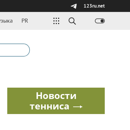
123ru.net
зыка
PR
Новости
тенниса