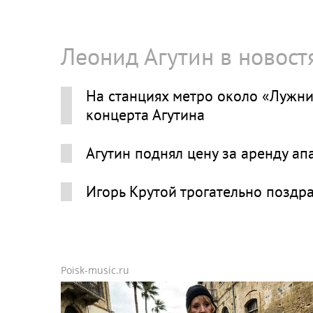
Леонид Агутин в новост
На станциях метро около «Лужни
концерта Агутина
Агутин поднял цену за аренду а
Игорь Крутой трогательно поздр
Poisk-music.ru