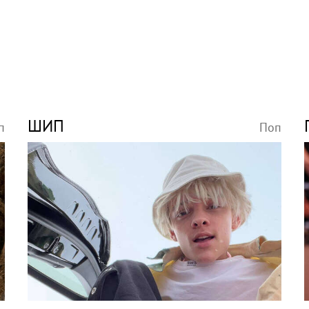
ШИП
п
Поп