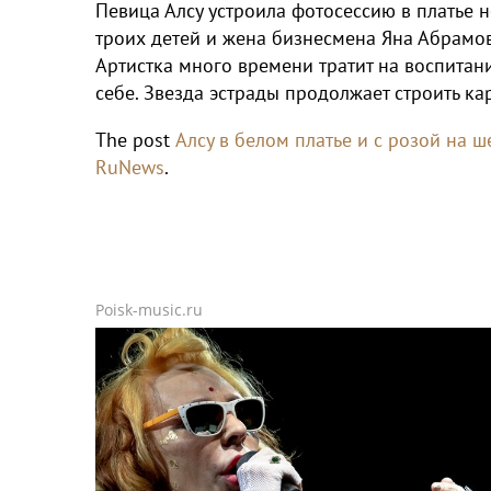
Певица Алсу устроила фотосессию в платье н
троих детей и жена бизнесмена Яна Абрамова
Артистка много времени тратит на воспитани
себе. Звезда эстрады продолжает строить кар
The post
Алсу в белом платье и с розой на 
RuNews
.
Poisk-music.ru