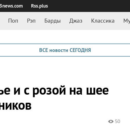
3news.com
Rss.plus
Поп
Рэп
Барды
Джаз
Классика
Му
ВСЕ новости СЕГОДНЯ
ье и с розой на шее
ников
50