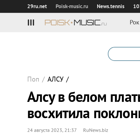
29ru.net
Poisk‑music.ru
News.tennis
10
Рок
Поп
/
АЛСУ
/
Алсу в белом плат
восхитила поклон
24 августа 2023, 21:37
RuNews.biz