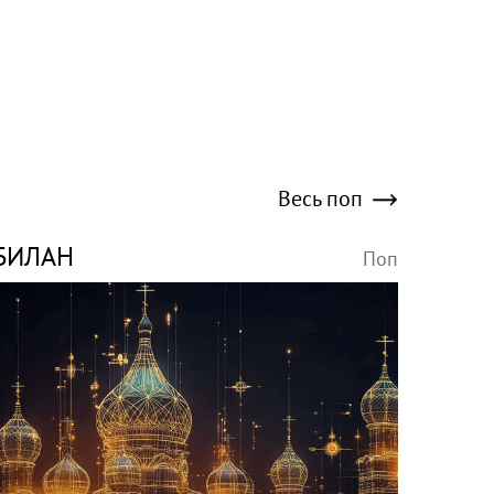
Весь поп
БИЛАН
Поп