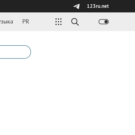
123ru.net
зыка
PR