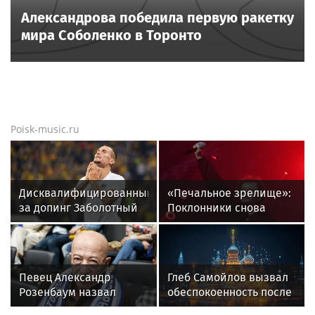
Александрова победила первую ракетку
мира Соболенко в Торонто
Poisk-music.ru
Дисквалифицированный
«Печальное зрелище»:
за допинг Заболотный
Поклонники снова
подписал контракт с
возмущены
клубом Басты
«мычащим» на сцене
Глебом Самойловым
Певец Александр
Глеб Самойлов вызвал
Розенбаум назвал
обеспокоенность после
Любовь Орлову
концерта в Москве