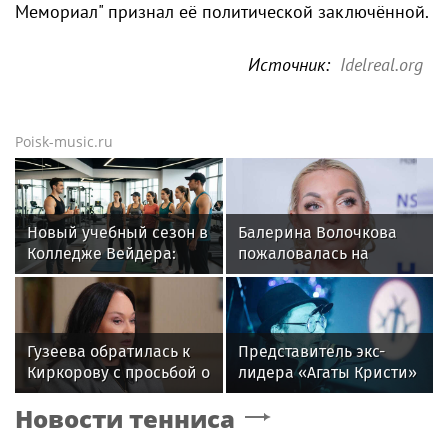
Мемориал" признал её политической заключённой.
Источник:
Idelreal.org
Poisk-music.ru
Новый учебный сезон в
Балерина Волочкова
Колледже Вейдера:
пожаловалась на
стартовали очные
отсутствие
программы подготовки
компенсаций за
фитнес-тренеров и
затопленную квартиру
специалистов
Гузеева обратилась к
Представитель экс-
индустрии здоровья
Киркорову с просьбой о
лидера «Агаты Кристи»
помощи собакам в
Глеба Самойлова
Новости тенниса
Болгарии
заявила о травле
артиста