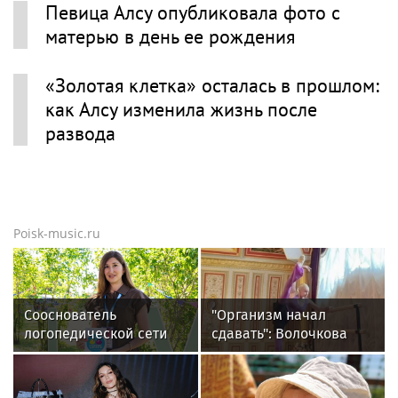
Певица Алсу опубликовала фото с
матерью в день ее рождения
«Золотая клетка» осталась в прошлом:
как Алсу изменила жизнь после
развода
Poisk-music.ru
Сооснователь
"Организм начал
логопедической сети
сдавать": Волочкова
«Разноцветные
раскрыла причину
цыплята» выступила на
отсутствия фотографий
VK Fest
со шпагатами