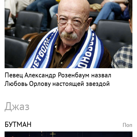
Певец Александр Розенбаум назвал
Любовь Орлову настоящей звездой
Джаз
БУТМАН
Поп