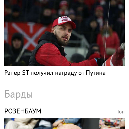
Рэпер ST получил награду от Путина
Барды
РОЗЕНБАУМ
Поп