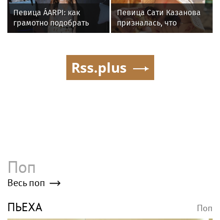
Певица ÁARPI: как
Певица Сати Казанова
грамотно подобрать
призналась, что
гардероб для
назвала дочь в честь
выступлений
индуистской богини
Rss.plus
Поп
Весь поп
ПЬЕХА
Поп