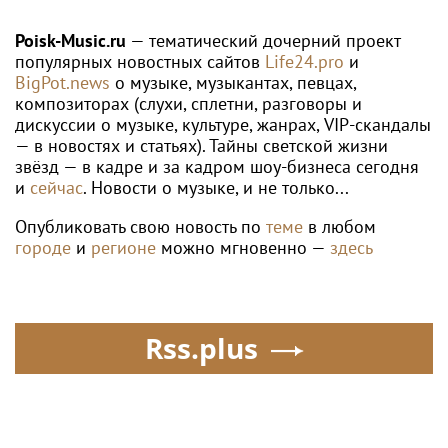
настоящей звездой
Poisk-Music.ru
— тематический дочерний проект
популярных новостных сайтов
Life24.pro
и
BigPot.news
о музыке, музыкантах, певцах,
композиторах (слухи, сплетни, разговоры и
дискуссии о музыке, культуре, жанрах, VIP-скандалы
— в новостях и статьях). Тайны светской жизни
звёзд — в кадре и за кадром шоу-бизнеса сегодня
и
сейчас
. Новости о музыке, и не только...
Опубликовать свою новость по
теме
в любом
городе
и
регионе
можно мгновенно —
здесь
Rss.plus