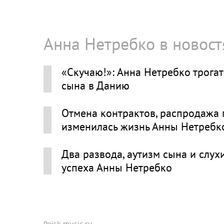
Анна Нетребко в новост
«Скучаю!»: Анна Нетребко трогат
сына в Данию
Отмена контрактов, распродажа 
изменилась жизнь Анны Нетребк
Два развода, аутизм сына и слух
успеха Анны Нетребко
Poisk-music.ru