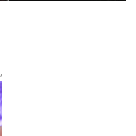
Данию
а