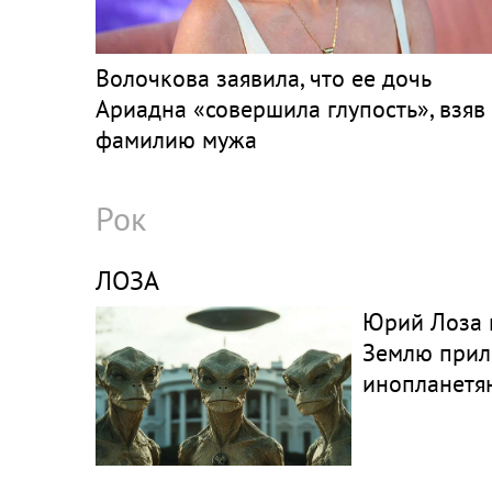
Волочкова заявила, что ее дочь
Ариадна «совершила глупость», взяв
фамилию мужа
Рок
ЛОЗА
Юрий Лоза н
Землю прил
инопланетя