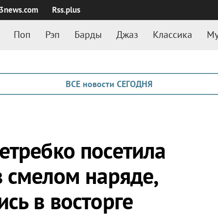
3news.com
Rss.plus
Поп
Рэп
Барды
Джаз
Классика
Му
ВСЕ новости СЕГОДНЯ
етребко посетила
в смелом наряде,
сь в восторге