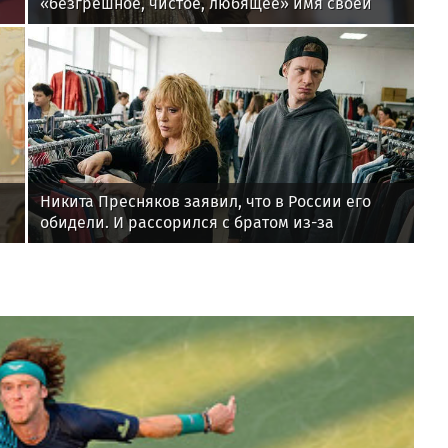
«безгрешное, чистое, любящее» имя своей
дочери
Никита Пресняков заявил, что в России его
обидели. И рассорился с братом из-за
политики