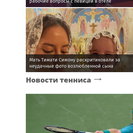
рабочие вопросы с певицей в отеле
Мать Тимати Симону раскритиковали за
неудачные фото возлюбленной сына
Валентины
Новости тенниса