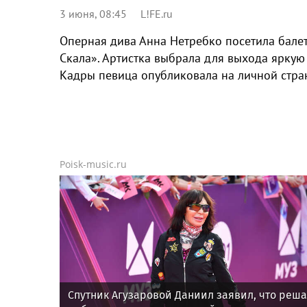
3 июня, 08:45
L!FE.ru
Оперная дива Анна Нетребко посетила балет
Скала». Артистка выбрала для выхода яркую
Кадры певица опубликовала на личной стран
Poisk-music.ru
Спутник Агузаровой Даниил заявил, что реш