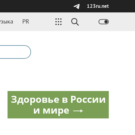
123ru.net
зыка
PR
Здоровье в России
и мире