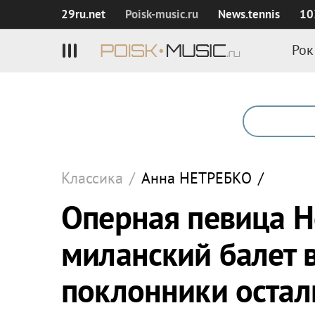
29ru.net
Poisk‑music.ru
News.tennis
10
Рок
Классика
/
Анна
НЕТРЕБКО
/
Оперная певица Н
миланский балет 
поклонники остали