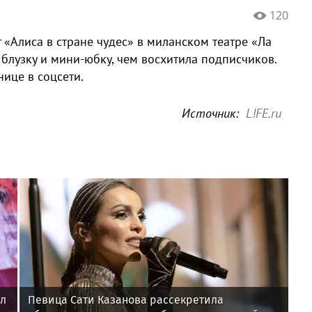
120
 «Алиса в стране чудес» в миланском театре «Ла
 блузку и мини-юбку, чем восхитила подписчиков.
ице в соцсети.
Источник:
L!FE.ru
ал
Певица Сати Казанова рассекретила