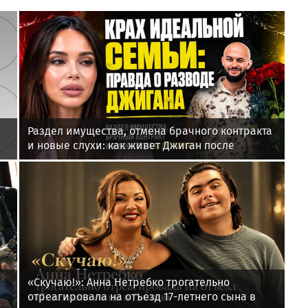
Раздел имущества, отмена брачного контракта
и новые слухи: как живет Джиган после
развода с Оксаной Самойловой
«Скучаю!»: Анна Нетребко трогательно
отреагировала на отъезд 17-летнего сына в