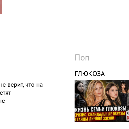
Поп
ГЛЮКОЗА
е верит, что на
етят
не