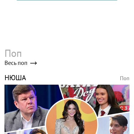
Поп
Весь поп
НЮША
Поп