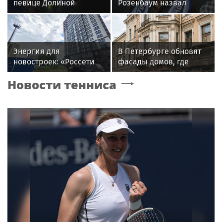
певице Долиной
Розенбаум назвал
возглавить вокальное
Любовь Орлову
отделение джазового
настоящей звездой
вуза
Энергия для
В Петербурге обновят
новостроек: «Россети
фасады домов, где
Новосибирск»
жили Чайковский и
Новости тенниса
обеспечили почти 12
Тургенев
МВт мощности для
новых жилых
кварталов