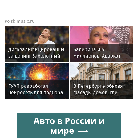
Poisk-music.ru
Дисквалифицированный
Балерина и 5
за допинг Заболотный
миллионов. Адвокат
подписал контракт с
Бенхин раскрыл, кто
клубом Басты
должен Волочковой
денег
ГУАП разработал
В Петербурге обновят
нейросеть для подбора
фасады домов, где
обуви по фото стопы
жили Чайковский и
Тургенев
Авто в России и
мире