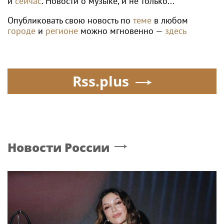
и
сейчас
. Новости о музыке, и не только...
Опубликовать свою новость по
теме
в любом
городе
и
регионе
можно мгновенно —
здесь
Rss.plus
Новости России