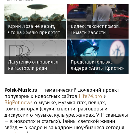
Юрий Лоза не верит,
Видео: таксист помог
что на Землю прилетят
Тимати завести
инопланетяне
эксклюзивный Ferrari
F40 за 157 миллионов
рублей
Лагутенко отправился
Представитель экс-
на гастроли ради
лидера «Агаты Кристи»
ремонта сгоревшего
Глеба Самойлова
особняка в США
заявила о травле
артиста
Poisk-Music.ru
— тематический дочерний проект
популярных новостных сайтов
Life24.pro
и
BigPot.news
о музыке, музыкантах, певцах,
композиторах (слухи, сплетни, разговоры и
дискуссии о музыке, культуре, жанрах, VIP-скандалы
— в новостях и статьях). Тайны светской жизни
звёзд — в кадре и за кадром шоу-бизнеса сегодня