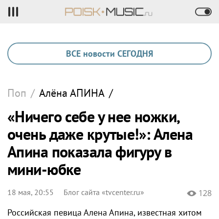
ВСЕ новости СЕГОДНЯ
Поп
/
Алёна
АПИНА
/
«Ничего себе у нее ножки,
очень даже крутые!»: Алена
Апина показала фигуру в
мини-юбке
18 мая, 20:55
Блог сайта «tvcenter.ru»
128
Российская певица Алена Апина, известная хитом