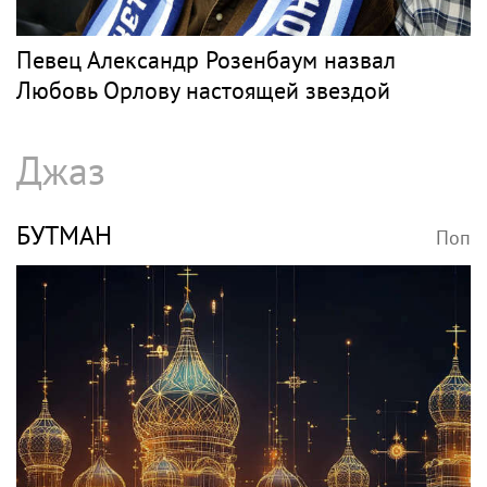
Певец Александр Розенбаум назвал
Любовь Орлову настоящей звездой
Джаз
БУТМАН
Поп