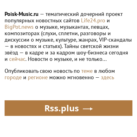
после выхода на сцену
Poisk-Music.ru
— тематический дочерний проект
популярных новостных сайтов
Life24.pro
и
BigPot.news
о музыке, музыкантах, певцах,
композиторах (слухи, сплетни, разговоры и
дискуссии о музыке, культуре, жанрах, VIP-скандалы
— в новостях и статьях). Тайны светской жизни
звёзд — в кадре и за кадром шоу-бизнеса сегодня
и
сейчас
. Новости о музыке, и не только...
Опубликовать свою новость по
теме
в любом
городе
и
регионе
можно мгновенно —
здесь
Rss.plus