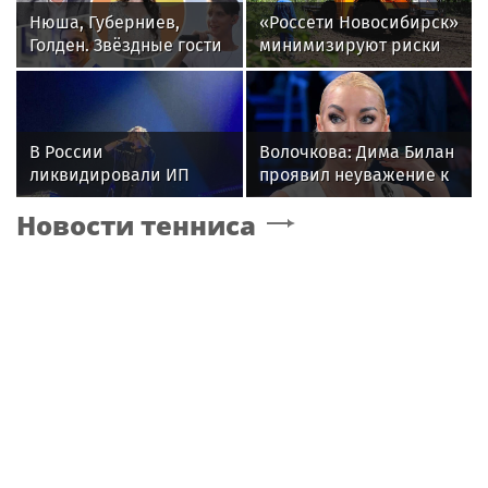
Нюша, Губерниев,
«Россети Новосибирск»
Голден. Звёздные гости
минимизируют риски
«Дня физкультурника»
повреждений ЛЭП за
в Москве
счет масштабной
расчистки просек
В России
Волочкова: Дима Билан
ликвидировали ИП
проявил неуважение к
певицы Земфиры
зрителям на своем
Новости тенниса
концерте в Москве