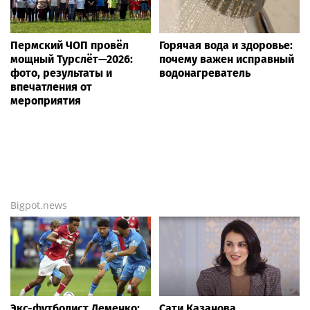
Пермский ЧОП провёл
Горячая вода и здоровье:
мощный Турслёт—2026:
почему важен исправный
фото, результаты и
водонагреватель
впечатления от
мероприятия
Bigpot.news
Экс-футболист Деменко:
Сати Казанова