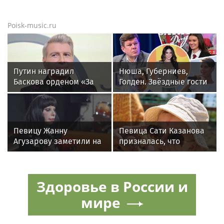
Poisk-music.ru
Путин наградил
Нюша, Губерниев,
Баскова орденом «За
Голден. Звёздные гости
заслуги перед
«Дня физкультурника»
Отечеством» IV степени
в Москве
Певицу Жанну
Певица Сати Казанова
Агузарову заметили на
призналась, что
отдыхе в загородном
назвала дочь в честь
отеле с 22-летним
индуистской богини
другом
Здоровье в России и
мире