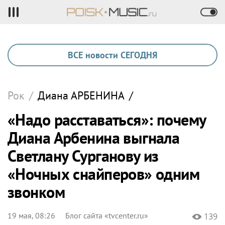
ВСЕ новости СЕГОДНЯ
Рок
/
Диана
АРБЕНИНА
/
«Надо расставаться»: почему
Диана Арбенина выгнала
Светлану Сурганову из
«Ночных снайперов» одним
звонком
19 мая, 08:26
Блог сайта «tvcenter.ru»
139