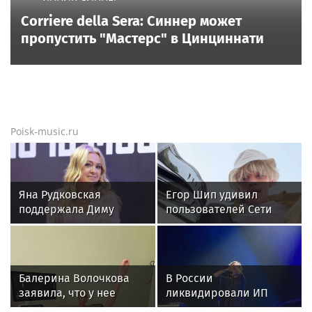
Corriere della Sera: Синнер может
пропустить "Мастерс" в Цинциннати
Poisk-music.ru
Яна Рудковская
Егор Шип удивил
поддержала Диму
пользователей Сети
Билана после скандала
кардинальной сменой
с высокой сценой
своего имиджа
Балерина Волочкова
В России
заявила, что у нее
ликвидировали ИП
появилась гематома
певицы Земфиры