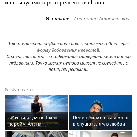
многоярусный торт от pr-агентства Lumo.
Источник:
Антонина Арталевская
Этот материал опубликован пользователем сайта через
форму добавления новостей.
Ответственность за содержание материала несет автор
публикации. Точка зрения автора может не совпадать с
позицией редакции.
Poisk-music.ru
«Мы никогда не были
Певец Билан признался
парой»: Алена
в слушателям в любви
Шишкова — о Павле
после критики
Дурове, борьбе с