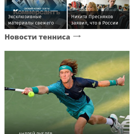
анорексией и помощи
Тимати
Эксклюзивные
Никита Пресняков
материалы свежего
заявил, что в России
номера газеты
его обидели. И
Новости тенниса
«Коммерсантъ»:
рассорился с братом
из-за политики
АНДРЕЙ РУБЛЁВ