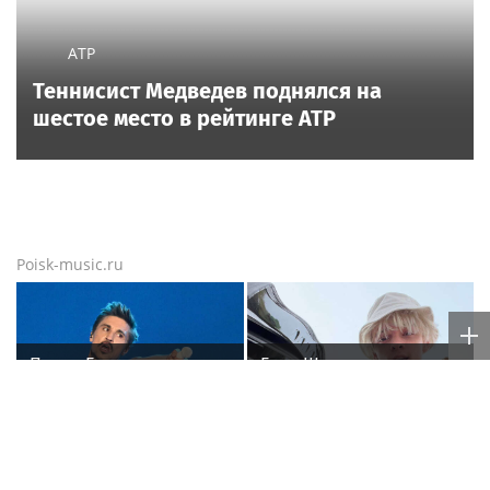
ATP
Теннисист Медведев поднялся на
шестое место в рейтинге ATP
Poisk-music.ru
Певец Билан признался
Егор Шип удивил
в слушателям в любви
пользователей Сети
после критики
кардинальной сменой
своего имиджа