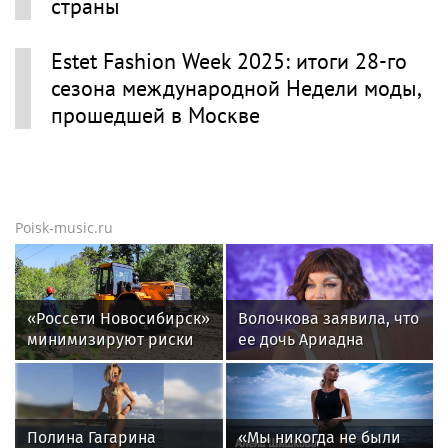
страны
Estet Fashion Week 2025: итоги 28-го
сезона международной Недели моды,
прошедшей в Москве
Poisk-music.ru
«Россети Новосибирск»
Волочкова заявила, что
минимизируют риски
ее дочь Ариадна
повреждений ЛЭП за
«совершила глупость»,
счет масштабной
взяв фамилию мужа
расчистки просек
Полина Гагарина
«Мы никогда не были