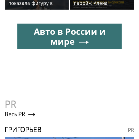
показала фигуру в
парой»: Алена
бикини во время
Шишкова — о Павле
прогулки на яхте в
Дурове, борьбе с
Геленджике
анорексией и помощи
Авто в России и
Тимати
мире
PR
Весь PR
ГРИГОРЬЕВ
PR