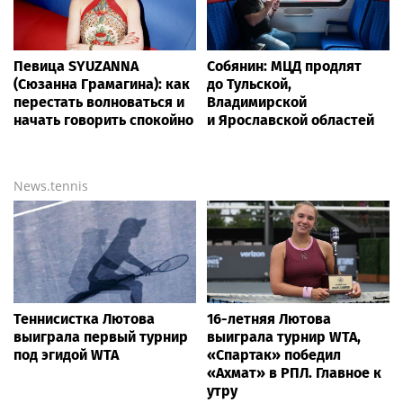
Певица SYUZANNA
Собянин: МЦД продлят
(Сюзанна Грамагина): как
до Тульской,
перестать волноваться и
Владимирской
начать говорить спокойно
и Ярославской областей
News.tennis
Теннисистка Лютова
16-летняя Лютова
выиграла первый турнир
выиграла турнир WTA,
под эгидой WTA
«Спартак» победил
«Ахмат» в РПЛ. Главное к
утру