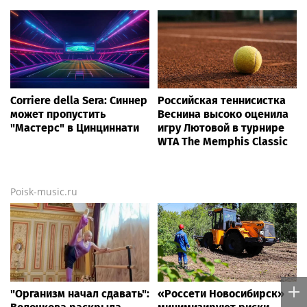
Corriere della Sera: Синнер
Российская теннисистка
может пропустить
Веснина высоко оценила
"Мастерс" в Цинциннати
игру Лютовой в турнире
WTA The Memphis Classic
Poisk-music.ru
"Организм начал сдавать":
«Россети Новосибирск»