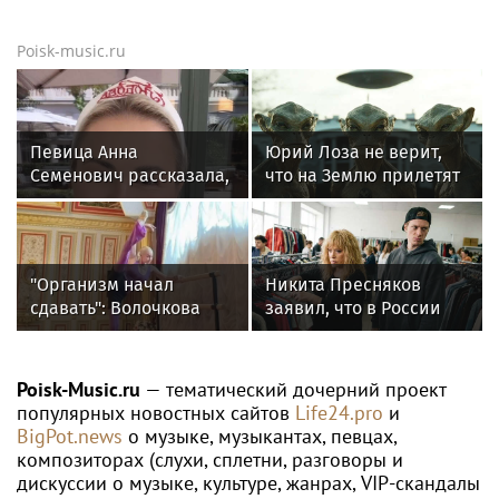
Poisk-music.ru
Певица Анна
Юрий Лоза не верит,
Семенович рассказала,
что на Землю прилетят
что улетела с
инопланетяне
возлюбленным в
Европу
"Организм начал
Никита Пресняков
сдавать": Волочкова
заявил, что в России
раскрыла причину
его обидели. И
отсутствия фотографий
рассорился с братом
со шпагатами
из-за политики
Poisk-Music.ru
— тематический дочерний проект
популярных новостных сайтов
Life24.pro
и
BigPot.news
о музыке, музыкантах, певцах,
композиторах (слухи, сплетни, разговоры и
дискуссии о музыке, культуре, жанрах, VIP-скандалы