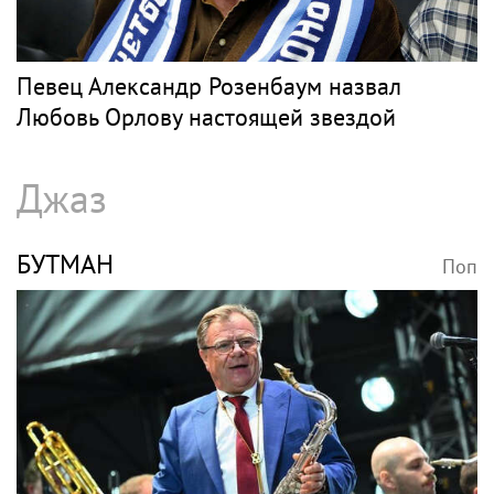
Певец Александр Розенбаум назвал
Любовь Орлову настоящей звездой
Джаз
БУТМАН
Поп