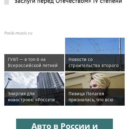
заслуги перед Отечеством» IV степени
Poisk-music.ru
ГУАП — в топ‑6 на
Новости со
Всероссийской летней
строительства второго
Универсиаде по
этапа линии
спортивному
«Славянка»
ориентированию
Энергия для
Певица Пелагея
новостроек: «Россети
призналась, что всю
Новосибирск»
жизнь борется с
обеспечили почти 12
лишним весом
МВт мощности для
Авто в России и
новых жилых