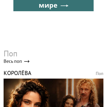
кварталов
мире
Поп
Весь поп
КОРОЛЁВА
Поп