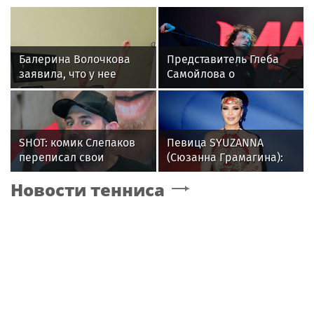
Балерина Волочкова
Представитель Глеба
заявила, что у нее
Самойлова о
появилась гематома
требовании отправить
после выхода на сцену
его в рехаб:
"Наблюдается заказная
травля"
SHOT: комик Слепаков
Певица SYUZANNA
переписал свои
(Сюзанна Грамагина):
квартиры в РФ на
как перестать
Новости тенниса
родителей после
волноваться и начать
переезда
говорить спокойно