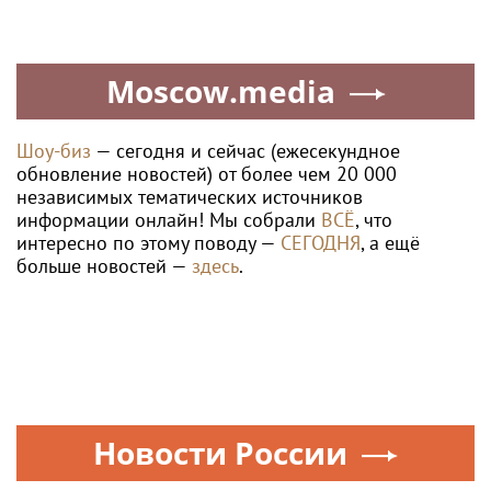
Офицер Управления
Каждый шаг — победа.
Росгвардии по
Помогите Айсылу
Свердловской области
продолжать
стал гостем передачи в
реабилитацию
эфире телекомпании
«Телекон»
ОфицерУправления
В Центральном округе
Росгвардии по
Росгвардии прошли
Свердловскойобласти
мероприятия к 108‑летию
стал гостем передачи в
генерала армии И.К.