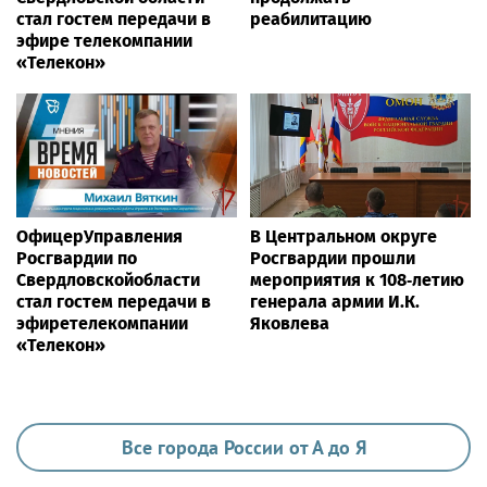
VIP
Аделина Панина: ритуал богатства на
сахар
Ria.city