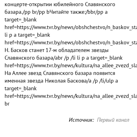
концерте-открытии юбилейного Славянского
базара./pp br/pp bЧитайте также:/bbr/pp a
target=_blank
href=https://www.tvr.by/news/obshchestvo/n_baskov_s
li p a target=_blank
href=https://www.tvr.by/news/obshchestvo/n_baskov_s
Н. Басков станет 17-м обладателем звезды
Славянского базара/abr /p /li li p a target=_blank
href=https://www.tvr.by/news/kultura/na_allee_zvezd_
На Аллее звезд Славянского базара появится
именная звезда Николая Баскова/a /p /li/ulp a
target=_blank
href=https://www.tvr.by/news/kultura/na_allee_zvezd_
br
Источник:
Первый канал