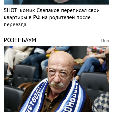
Рэпер Моргенштерн исполнил на концерте
песню Мии Бойки "Базовый минимум"
Барды
СЛЕПАКОВ
Поп