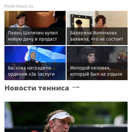
Poisk-music.ru
Певец Шаляпин купил
Балерина Волочкова
новую дачу и продаст
заявила, что не состоит
старую
в отношениях с
молодым журналистом
Баскова наградили
Молодой человек,
орденом «За заслуги
который был на отдыхе
перед отечеством»
с Агузаровой, опроверг
Новости тенниса
IV степени
роман с певицей