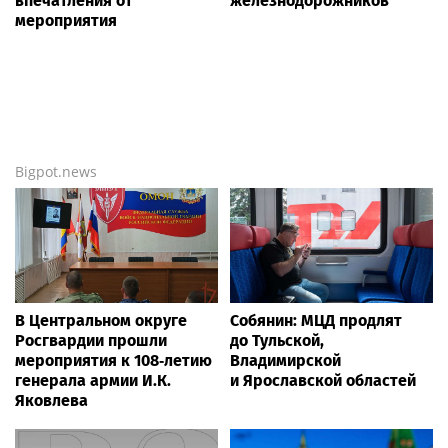
Новости России
Life24.pro
Гастроэнтеролог Садыков
PUNKT E: 5 лет развития
объяснил, как сахар в
зарядной
рационе ускоряет
инфраструктуры
изнашивание тканей