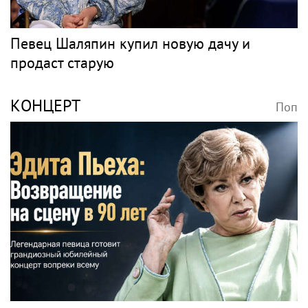
Волочкова заявила, что ее дочь Ариадна
«совершила глупость», взяв фамилию
мужа
Музыка
ПЕВЕЦ
Поп