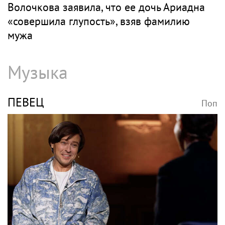
«Скучаю!»: Анна Нетребко трогательно
отреагировала на отъезд 17-летнего сына
в Данию
ВОЛОЧКОВА
Поп