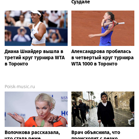
В Центральном округе
Собянин: МЦД продлят
Росгвардии прошли
до Тульской,
мероприятия к 108‑летию
Владимирской
генерала армии И.К.
и Ярославской областей
Яковлева
Росавиация сообщила о
Собянин: вклад Москвы в
введении ограничений на
федеральный бюджет
полеты в Домодедово
работает на развитие
всей России
News.tennis