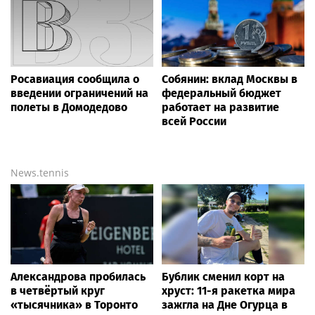
Пермский ЧОП провёл
В Тульской области
мощный Турслёт—2026:
прошел турнир по рыбной
фото, результаты и
ловле среди команд
впечатления от
железнодорожников
мероприятия
Bigpot.news