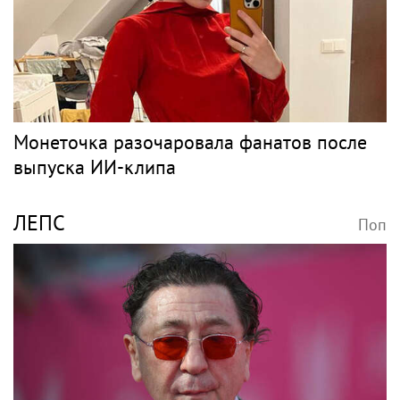
для нового детсада
SHOT: комик Слепаков
"Организм начал
переписал свои
сдавать": Волочкова
квартиры в РФ на
раскрыла причину
родителей после
отсутствия фотографий
переезда
со шпагатами
Новости тенниса
Поп
Весь поп