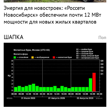
Концерт на 90-летие в кресле: Эдита
Пьеха планирует вернуться на сцену
PR
РЭС
Поп