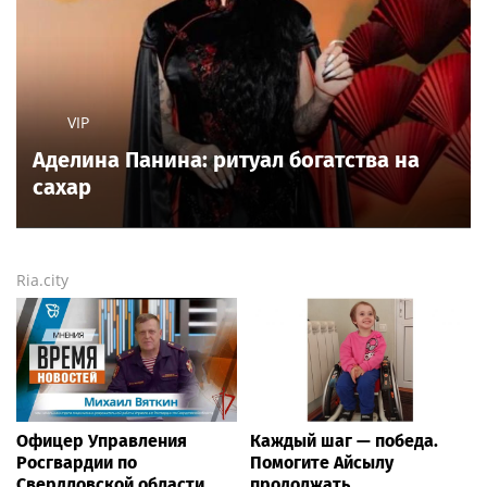
популярных новостных сайтов
Life24.pro
и
BigPot.news
о музыке, музыкантах, певцах,
композиторах (слухи, сплетни, разговоры и
дискуссии о музыке, культуре, жанрах, VIP-скандалы
— в новостях и статьях). Тайны светской жизни
звёзд — в кадре и за кадром шоу-бизнеса сегодня
и
сейчас
. Новости о музыке, и не только...
Опубликовать свою новость по
теме
в любом
городе
и
регионе
можно мгновенно —
здесь
Rss.plus
Новости России