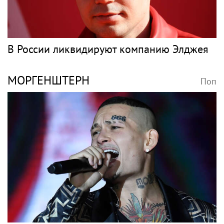
Вдова лидера Nirvana Кортни Лав
пыталась забрать все материалы дела
Кобейна
Рэп
ЭЛДЖЕЙ
Поп