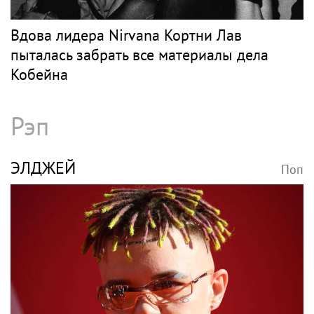
Юрий Лоза не верит, что на Землю
прилетят инопланетяне
КОБЕЙН
Поп