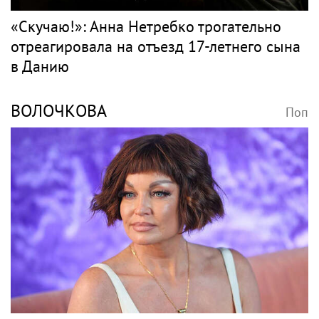
Певец Александр Розенбаум назвал
Любовь Орлову настоящей звездой
Классика
НЕТРЕБКО
Поп