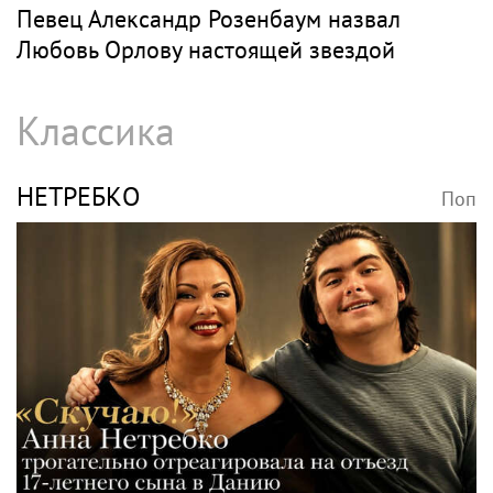
SHOT: комик Слепаков переписал свои
квартиры в РФ на родителей после
переезда
РОЗЕНБАУМ
Поп