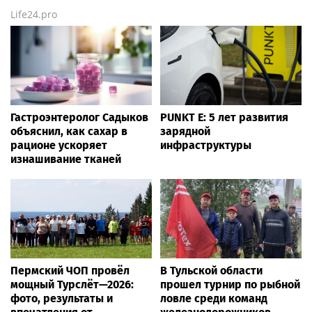
эфиретелекомпании
Яковлева
«Телекон»
Все города России от А до Я
Moscow.media
Шоу-биз
— сегодня и сейчас (ежесекундное
обновление новостей) от более чем 20 000
независимых тематических источников
информации онлайн! Мы собрали
ВСЁ
, что
интересно по этому поводу —
СЕГОДНЯ
, а ещё
больше новостей —
здесь
.