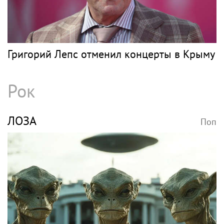
МОНЕТОЧКА
Поп
Монеточка разочаровала фанатов после
выпуска ИИ-клипа
ЛЕПС
Поп