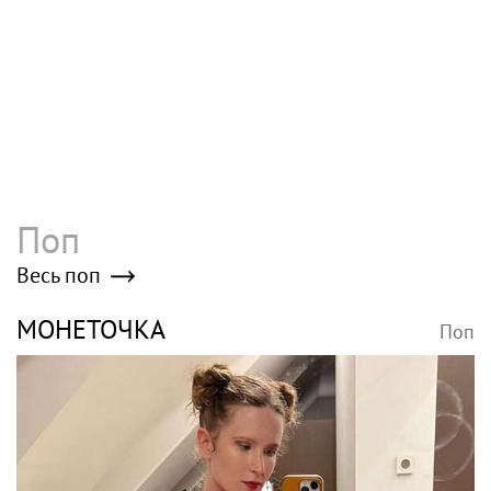
20-летний сын Николая Баскова
Орденоносцы эстрады. К какому
рекорду по госнаградам приближается
Басков
Путин наградил Баскова орденом «За
заслуги перед Отечеством» IV степени
Poisk-music.ru
Александр Розенбаум
В Сочи депутат
стыдится называть
Тепляков добивается
себя звездой
изменений в Генплан