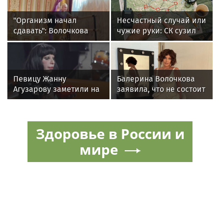
"Организм начал
Несчастный случай или
сдавать": Волочкова
чужие руки: СК сузил
раскрыла причину
загадку Усольцевых до
отсутствия фотографий
двух версий
со шпагатами
Певицу Жанну
Балерина Волочкова
Агузарову заметили на
заявила, что не состоит
отдыхе в загородном
в отношениях с
отеле с 22-летним
молодым журналистом
другом
Здоровье в России и
мире