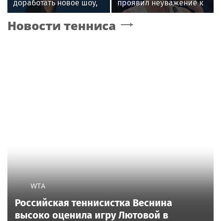
доработать новое шоу,
проявил неуважение к
подвергнутое критике
зрителям на своем
Новости тенниса
концерте в Москве
WTA
Российская теннисистка Веснина
высоко оценила игру Лютовой в