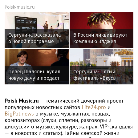
Poisk-music.ru
Сергунина рассказала
В России ликвидируют
о новой программе
компанию Элджея
Москвы для российских
инноваторов
Певец Шаляпин купил
Сергунина: Пятый
новую дачу и продаст
фестиваль «Вкусы
старую
России» пройдет в
Москве 13–23 августа
Poisk-Music.ru
— тематический дочерний проект
популярных новостных сайтов
Life24.pro
и
BigPot.news
о музыке, музыкантах, певцах,
композиторах (слухи, сплетни, разговоры и
дискуссии о музыке, культуре, жанрах, VIP-скандалы
— в новостях и статьях). Тайны светской жизни