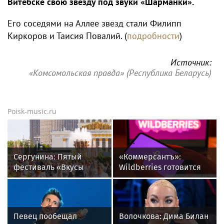
Витебске свою звезду под звуки «Шарманки».
Его соседями на Аллее звезд стали Филипп
Киркоров и Таисия Повалий. (
подробности
)
Источник:
«Комсомольская правда» (Республика Беларусь)
Poisk-music.ru
Сергунина: Пятый
«Коммерсантъ»:
фестиваль «Вкусы
Wildberries готовится
России» пройдет в
запустить собственный
Москве 13–23 августа
мессенджер
Певец пообещал
Волочкова: Дима Билан