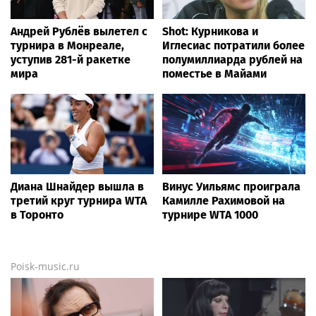
Андрей Рублёв вылетел с
Shot: Курникова и
турнира в Монреале,
Иглесиас потратили более
уступив 281-й ракетке
полумиллиарда рублей на
мира
поместье в Майами
Диана Шнайдер вышла в
Винус Уильямс проиграла
третий круг турнира WTA
Камилле Рахимовой на
в Торонто
турнире WTA 1000
Poisk-music.ru