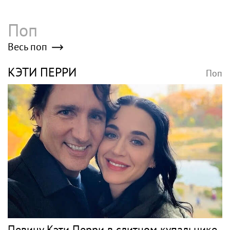
Поп
Весь поп
КЭТИ ПЕРРИ
Поп
Певицу Кэти Перри в слитном купальнике