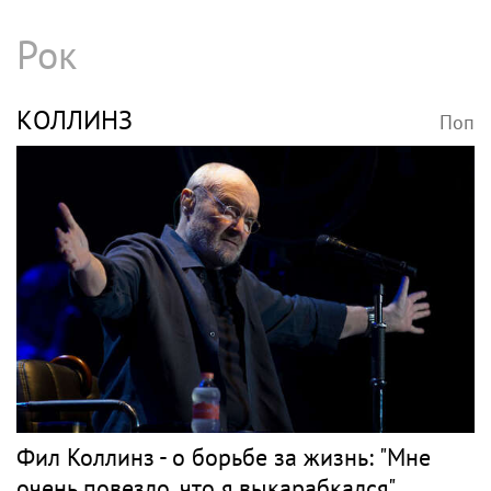
Рок
КОЛЛИНЗ
Поп
Фил Коллинз - о борьбе за жизнь: "Мне
очень повезло, что я выкарабкался"