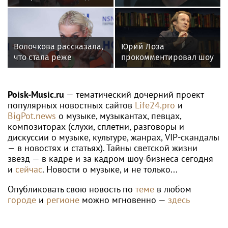
WTA
Теннисистка Лютова выиграла первый
турнир под эгидой WTA