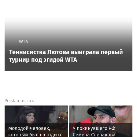
«Россети Новосибирск» минимизируют
риски повреждений ЛЭП за счет
масштабной расчистки просек
Новости тенниса
Новости тенниса