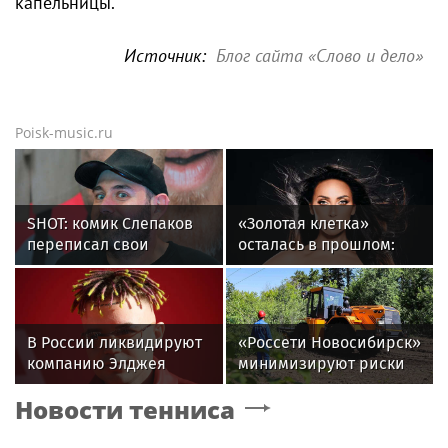
капельницы.
Источник:
Блог сайта «Слово и дело»
Poisk-music.ru
SHOT: комик Слепаков
«Золотая клетка»
переписал свои
осталась в прошлом:
квартиры в РФ на
как Алсу изменила
родителей после
жизнь после развода
переезда
В России ликвидируют
«Россети Новосибирск»
компанию Элджея
минимизируют риски
повреждений ЛЭП за
Новости тенниса
счет масштабной
расчистки просек