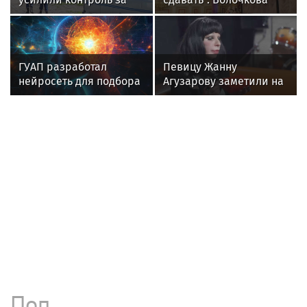
Дима Билан в новостях
«Стадионные концерты — это
масштабные шоу»: Евгений
Финкельштейн прокомментировал
отказ в возврате денег за билеты на
концерт Димы Билана
«Понты дороже денег»: Юрий Лоза
раскритиковал шоу Димы Билана и
поступление дочери Юлии Пересильд
Волочкова: Дима Билан проявил
неуважение к зрителям на своем
концерте в Москве