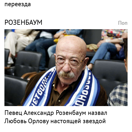
Девушка Тимати Валентина Иванова
снялась с годовалой дочерью в парной
фотосессии
Барды
СЛЕПАКОВ
Поп