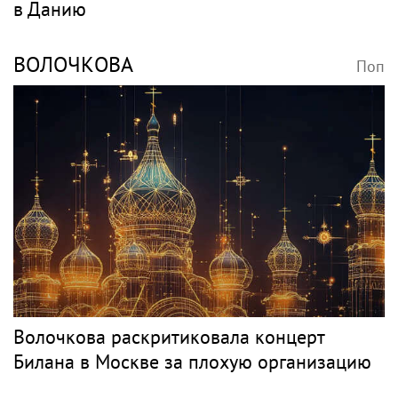
Певец Александр Розенбаум назвал
Любовь Орлову настоящей звездой
Классика
НЕТРЕБКО
Поп