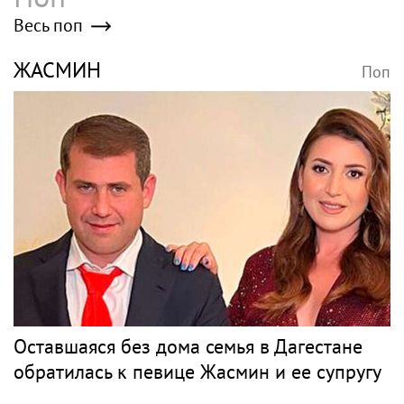
Poisk-music.ru
«Россети Новосибирск»
"Организм начал
усилили контроль за
сдавать": Волочкова
незаконными
раскрыла причину
подвесами ВОЛС: охват
отсутствия фотографий
проверок вырос в 1,5
со шпагатами
раза
ГУАП разработал
Певицу Жанну
нейросеть для подбора
Агузарову заметили на
обуви по фото стопы
отдыхе в загородном
отеле с 22-летним
другом
Музыкальные
новости