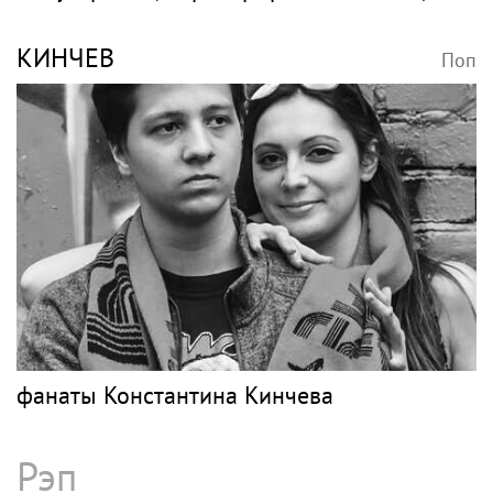
Повзрослел и перерос маму: как сейчас
выглядит 15-летний сын Анастасии
Стоцкой, которого годами сравнивали с
наследником Киркорова
Рок
АГУЗАРОВА
Поп