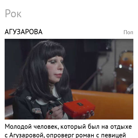
Оставшаяся без дома семья в Дагестане
обратилась к певице Жасмин и ее супругу
СТОЦКАЯ
Поп