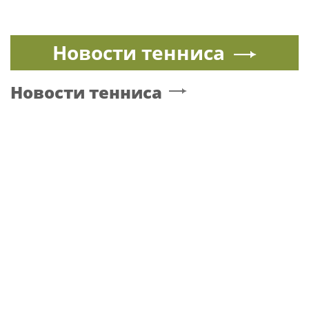
Месть продюсера, слухи о Березовском и
три развода: как Арина Шарапова нашла
счастье в четвёртом браке
РЭС
Поп