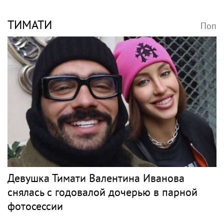
фанаты Константина Кинчева
Рэп
ДЖИГАН
Поп