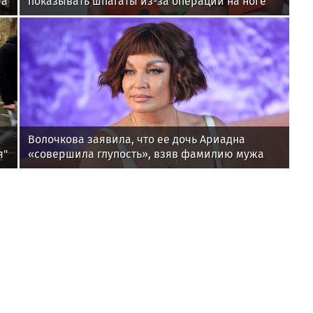
ра
показывать шпагаты из-за операции на ноге
Волочкова заявила, что ее дочь Ариадна
я"
«совершила глупость», взяв фамилию мужа