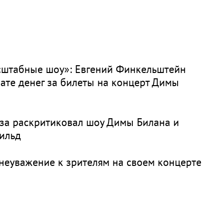
сштабные шоу»: Евгений Финкельштейн
ате денег за билеты на концерт Димы
за раскритиковал шоу Димы Билана и
ильд
неуважение к зрителям на своем концерте