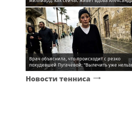
миллиард: как сейчас живет вдова Александ
Градского
Врач объяснила, что происходит с резко
похудевшей Пугачёвой: "Вылечить уже нельз
Новости тенниса