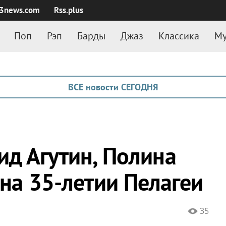
3news.com
Rss.plus
Поп
Рэп
Барды
Джаз
Классика
Му
ВСЕ новости СЕГОДНЯ
ид Агутин, Полина
 на 35-летии Пелагеи
35