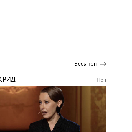
Весь поп
КРИД
Поп