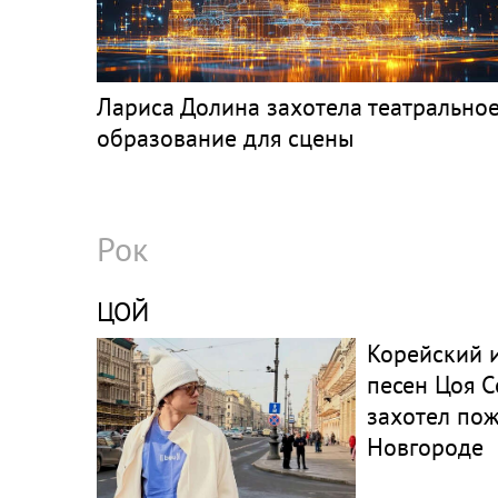
Лариса Долина захотела театрально
образование для сцены
Рок
ЦОЙ
Корейский 
песен Цоя С
захотел по
Новгороде