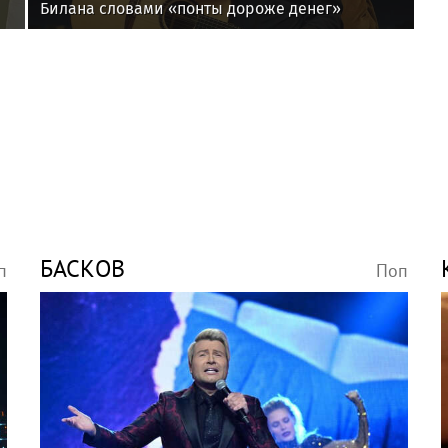
Билана словами «понты дороже денег»
БАСКОВ
п
Поп