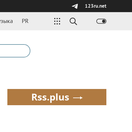
123ru.net
зыка
PR
Rss.plus