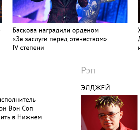
е
Баскова наградили орденом
«За заслуги перед отечеством»
IV степени
Рэп
ЭЛДЖЕЙ
исполнитель
он Вон Соп
жить в Нижнем