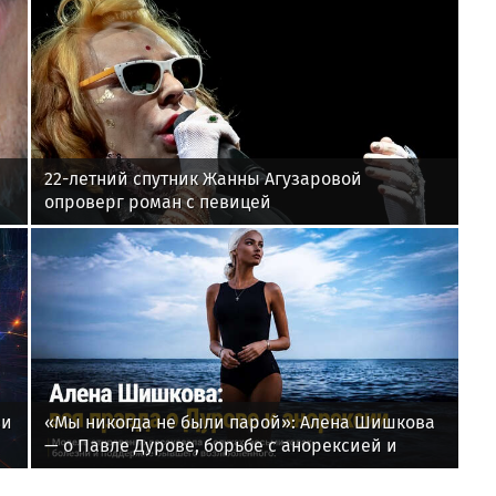
22-летний спутник Жанны Агузаровой
опроверг роман с певицей
ви
«Мы никогда не были парой»: Алена Шишкова
— о Павле Дурове, борьбе с анорексией и
помощи Тимати