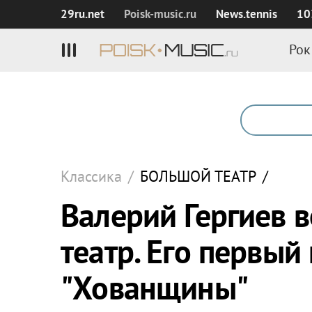
29ru.net
Poisk‑music.ru
News.tennis
10
Рок
Классика
/
БОЛЬШОЙ ТЕАТР
/
Валерий Гергиев 
театр. Его первый 
"Хованщины"