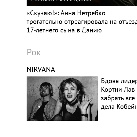
«Скучаю!»: Анна Нетребко
трогательно отреагировала на отъез
17-летнего сына в Данию
Рок
NIRVANA
Вдова лидер
Кортни Лав
забрать все
дела Кобей