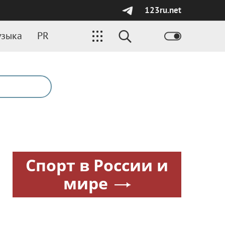
123ru.net
зыка
PR
Спорт в России и
мире