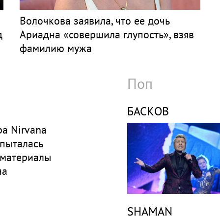
Волочкова заявила, что ее дочь
д
Ариадна «совершила глупость», взяв
фамилию мужа
Поп
БАСКОВ
а Nirvana
 пыталась
 материалы
на
SHAMAN