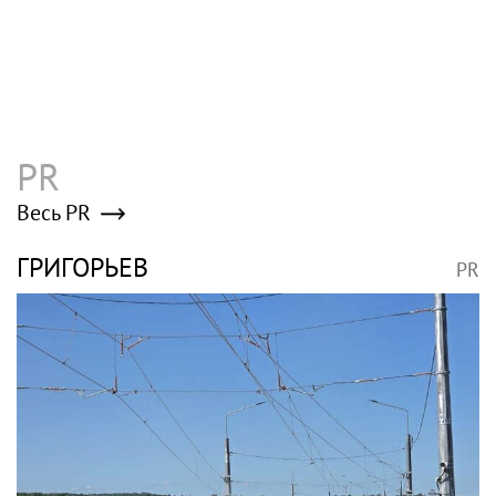
Первые русские святые князья Борис и
Глеб: история гибели и почему их
почитают до сих пор
Poisk-music.ru
Баскова наградили
Волочкова рассказала,
орденом «За заслуги
что ее отец не может
перед отечеством»
восстановиться после
IV степени
инсульта
Волочкова заявила, что
Рэпер Моргенштерн