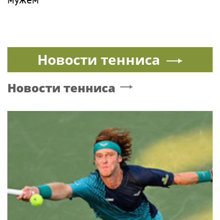
Певец Билан признался в слушателям в
любви после критики
MARY GU
PR