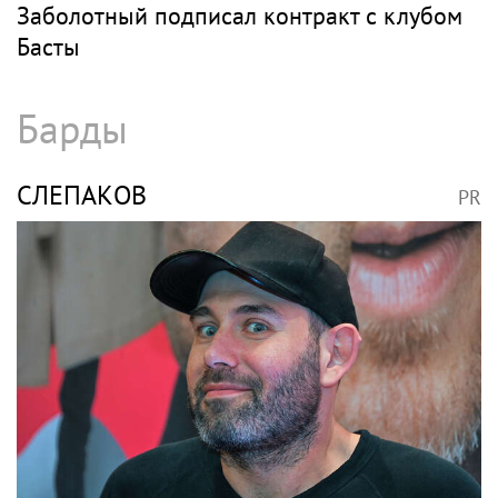
Девушка Тимати Валентина Иванова
снялась с годовалой дочерью в парной
фотосессии
БАСТА
PR