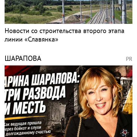
ее дочь Ариадна
исполнил на концерте
«совершила глупость»,
песню Мии Бойки
взяв фамилию мужа
"Базовый минимум"
Музыкальные
новости
PR
Весь PR
ГРИГОРЬЕВ
PR