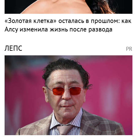
"Четыре жизни Петра Мамонова" покажут
в кино
Поп
АЛСУ
PR