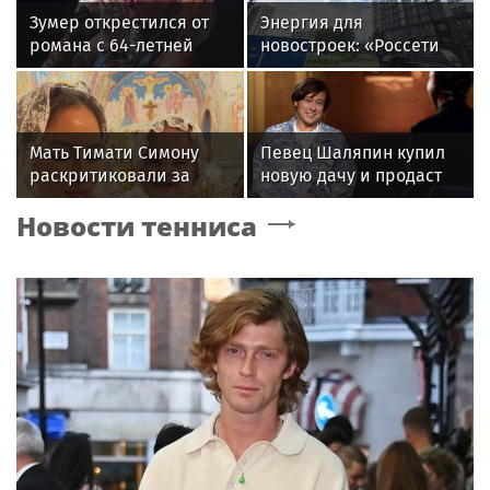
Зумер открестился от
Энергия для
романа с 64-летней
новостроек: «Россети
Жанной Агузаровой
Новосибирск»
обеспечили почти 12
МВт мощности для
новых жилых
Мать Тимати Симону
Певец Шаляпин купил
кварталов
раскритиковали за
новую дачу и продаст
неудачные фото
старую
Новости тенниса
возлюбленной сына
Валентины