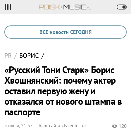
ВСЕ новости СЕГОДНЯ
PR
/
БОРИС
/
«Русский Тони Старк» Борис
Хвошнянский: почему актер
оставил первую жену и
отказался от нового штампа в
паспорте
5 июля, 21:55
Блог сайта «tvcenter.ru»
120