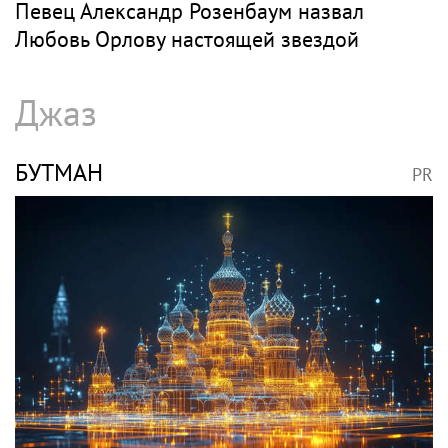
SHOT: комик Слепаков переписал свои
квартиры в РФ на родителей после
переезда
РОЗЕНБАУМ
PR