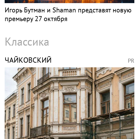
Певец Александр Розенбаум назвал
Любовь Орлову настоящей звездой
Джаз
БУТМАН
PR