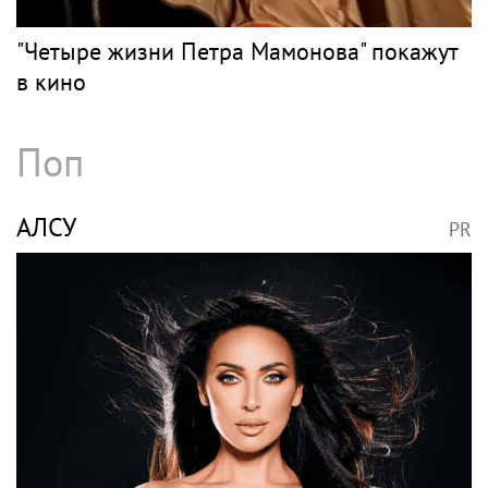
Омут или брод? Пьяный Андрей
Макаревич сиганул с моста в Москву-реку
МАМОНОВ
PR