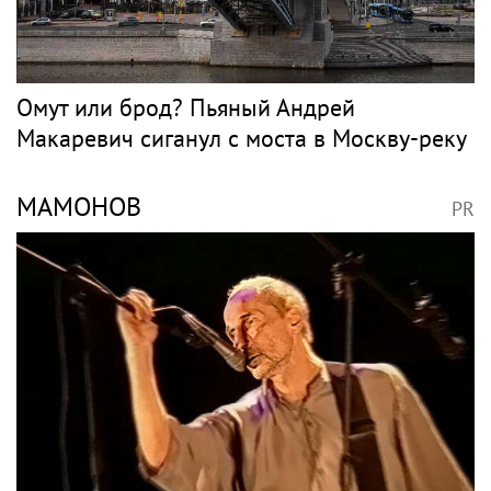
Месть продюсера, слухи о Березовском и
три развода: как Арина Шарапова нашла
счастье в четвёртом браке
Рок
МАКАРЕВИЧ
PR