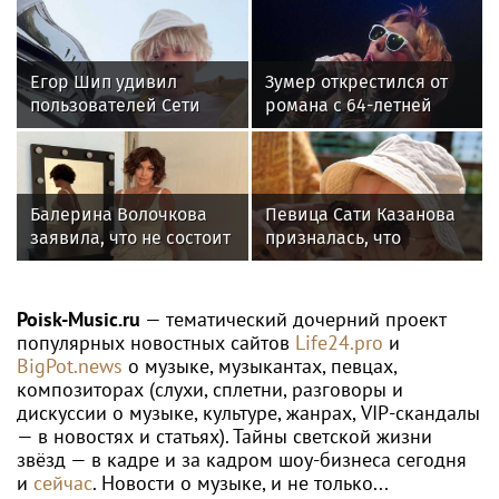
Егор Шип удивил
Зумер открестился от
пользователей Сети
романа с 64-летней
кардинальной сменой
Жанной Агузаровой
своего имиджа
Балерина Волочкова
Певица Сати Казанова
заявила, что не состоит
призналась, что
в отношениях с
назвала дочь в честь
молодым журналистом
индуистской богини
Poisk-Music.ru
— тематический дочерний проект
популярных новостных сайтов
Life24.pro
и
BigPot.news
о музыке, музыкантах, певцах,
композиторах (слухи, сплетни, разговоры и
дискуссии о музыке, культуре, жанрах, VIP-скандалы
— в новостях и статьях). Тайны светской жизни
звёзд — в кадре и за кадром шоу-бизнеса сегодня
и
сейчас
. Новости о музыке, и не только...