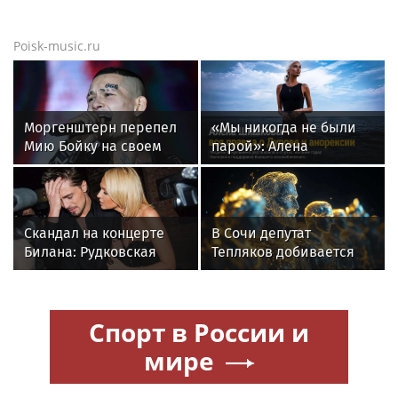
Poisk-music.ru
Моргенштерн перепел
«Мы никогда не были
Мию Бойку на своем
парой»: Алена
концерте
Шишкова — о Павле
Дурове, борьбе с
анорексией и помощи
Тимати
Скандал на концерте
В Сочи депутат
Билана: Рудковская
Тепляков добивается
прокомментировала и
изменений в Генплан
в Сети "взорвались"
для нового детсада
Спорт в России и
мире