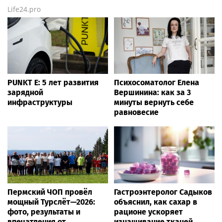
Life24.pro
PUNKT E: 5 лет развития
Психосоматолог Елена
зарядной
Вершинина: как за 3
инфраструктуры
минуты вернуть себе
равновесие
Пермский ЧОП провёл
Гастроэнтеролог Садыков
мощный Турслёт—2026:
объяснил, как сахар в
фото, результаты и
рационе ускоряет
впечатления от
изнашивание тканей