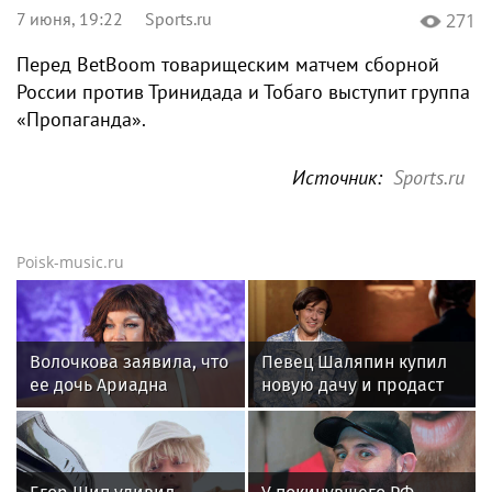
7 июня, 19:22
Sports.ru
271
Перед BetBoom товарищеским матчем сборной
России против Тринидада и Тобаго выступит группа
«Пропаганда».
Источник:
Sports.ru
Poisk-music.ru
Волочкова заявила, что
Певец Шаляпин купил
ее дочь Ариадна
новую дачу и продаст
«совершила глупость»,
старую
взяв фамилию мужа