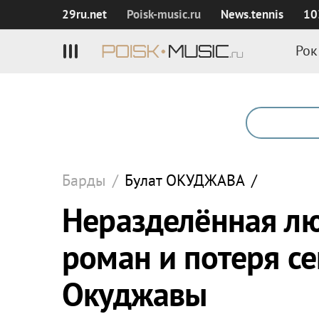
29ru.net
Poisk‑music.ru
News.tennis
10
Рок
Барды
/
Булат
ОКУДЖАВА
/
Неразделённая лю
роман и потеря се
Окуджавы