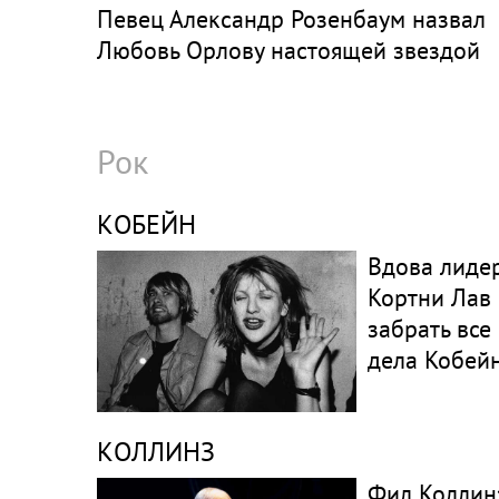
Певец Александр Розенбаум назвал
Любовь Орлову настоящей звездой
Рок
КОБЕЙН
Вдова лидер
Кортни Лав
забрать все
дела Кобей
КОЛЛИНЗ
Фил Коллинз