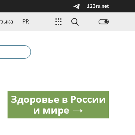
123ru.net
зыка
PR
Здоровье в России
и мире