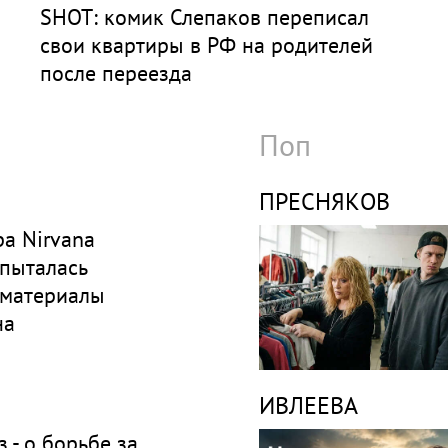
SHOT: комик Слепаков переписал
свои квартиры в РФ на родителей
после переезда
Поп
ПРЕСНЯКОВ
а Nirvana
 пыталась
 материалы
на
ИВЛЕЕВА
 - о борьбе за