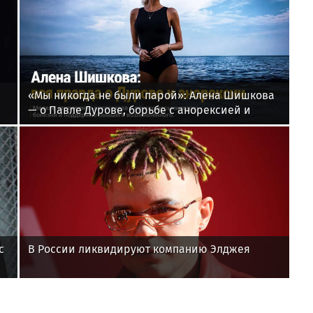
«Мы никогда не были парой»: Алена Шишкова
— о Павле Дурове, борьбе с анорексией и
помощи Тимати
с
В России ликвидируют компанию Элджея