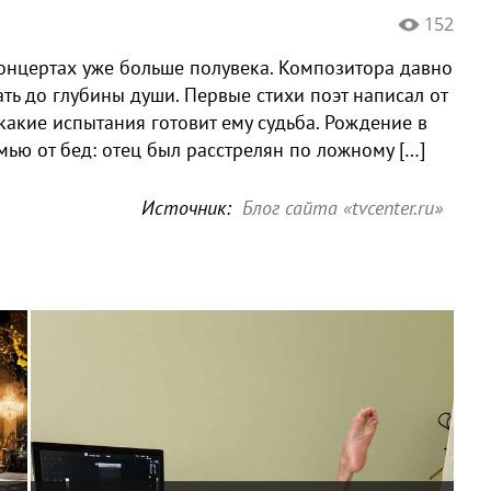
152
концертах уже больше полувека. Композитора давно
ать до глубины души. Первые стихи поэт написал от
какие испытания готовит ему судьба. Рождение в
ью от бед: отец был расстрелян по ложному […]
Источник:
Блог сайта «tvcenter.ru»