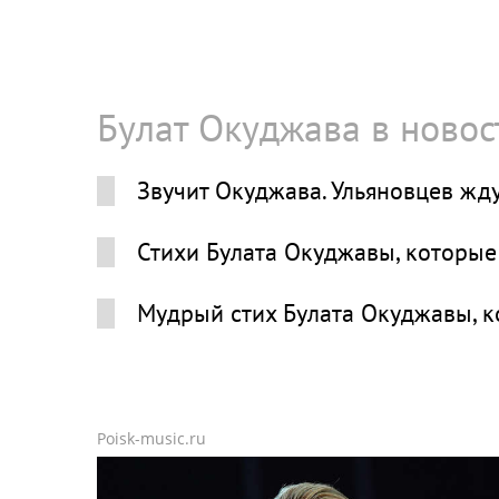
Булат Окуджава в новос
Звучит Окуджава. Ульяновцев ж
Стихи Булата Окуджавы, которые
Мудрый стих Булата Окуджавы, к
Poisk-music.ru