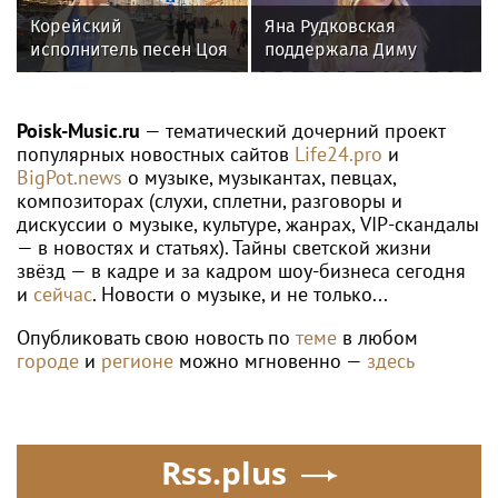
Корейский
Яна Рудковская
исполнитель песен Цоя
поддержала Диму
Сон Вон Соп захотел
Билана после скандала
пожить в Нижнем
с высокой сценой
Новгороде
Poisk-Music.ru
— тематический дочерний проект
популярных новостных сайтов
Life24.pro
и
BigPot.news
о музыке, музыкантах, певцах,
композиторах (слухи, сплетни, разговоры и
дискуссии о музыке, культуре, жанрах, VIP-скандалы
— в новостях и статьях). Тайны светской жизни
звёзд — в кадре и за кадром шоу-бизнеса сегодня
и
сейчас
. Новости о музыке, и не только...
Опубликовать свою новость по
теме
в любом
городе
и
регионе
можно мгновенно —
здесь
Rss.plus