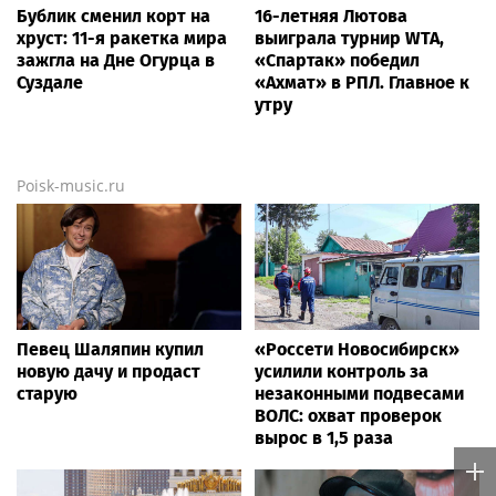
Бублик сменил корт на
16-летняя Лютова
хруст: 11-я ракетка мира
выиграла турнир WTA,
зажгла на Дне Огурца в
«Спартак» победил
Суздале
«Ахмат» в РПЛ. Главное к
утру
Poisk-music.ru
Певец Шаляпин купил
«Россети Новосибирск»
новую дачу и продаст
усилили контроль за
старую
незаконными подвесами
ВОЛС: охват проверок
вырос в 1,5 раза