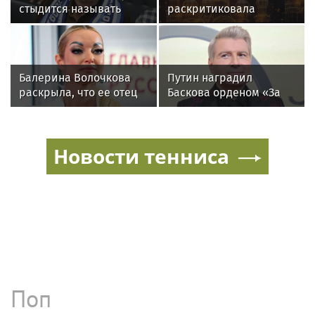
стыдится называть
раскритиковала
себя звездой
концерт Билана в
Москве за плохую
организацию
Балерина Волочкова
Путин наградил
раскрыла, что ее отец
Баскова орденом «За
не может
заслуги перед
восстановиться после
Отечеством» IV степени
инсульта
Новости тенниса
Поп