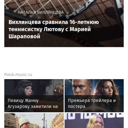
НАТАЛЬЯ ВИХЛЯНЦЕВА
Вихлянцева сравнила 16-летнюю
теннисистку Лютову с Марией
Шараповой
Poisk-music.ru
Певицу Жанну
Премьера трейлера и
Агузарову заметили на
постера
отдыхе в загородном
фантастического
отеле с 22-летним
блокбастера «Девятая
другом
планета»