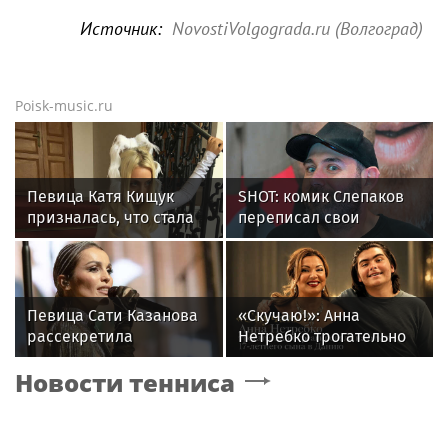
Источник:
NovostiVolgograda.ru (Волгоград)
Poisk-music.ru
Певица Катя Кищук
SHOT: комик Слепаков
призналась, что стала
переписал свои
бояться людей и
квартиры в РФ на
открытости
родителей после
переезда
Певица Сати Казанова
«Скучаю!»: Анна
рассекретила
Нетребко трогательно
«безгрешное, чистое,
отреагировала на
Новости тенниса
любящее» имя своей
отъезд 17-летнего сына
дочери
в Данию