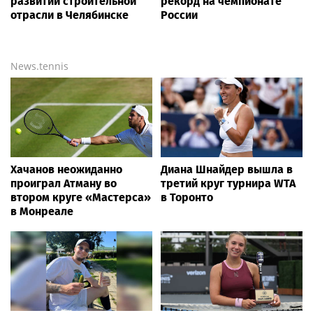
развитии строительной
рекорд на чемпионате
отрасли в Челябинске
России
News.tennis
Хачанов неожиданно
Диана Шнайдер вышла в
проиграл Атману во
третий круг турнира WTA
втором круге «Мастерса»
в Торонто
в Монреале