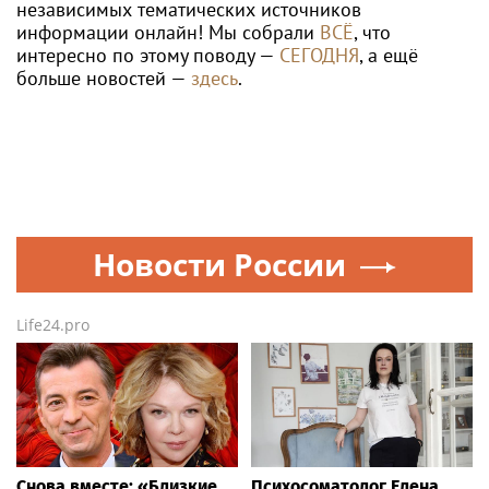
независимых тематических источников
информации онлайн! Мы собрали
ВСЁ
, что
интересно по этому поводу —
СЕГОДНЯ
, а ещё
больше новостей —
здесь
.
Новости России
Life24.pro
Снова вместе: «Близкие
Психосоматолог Елена