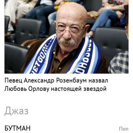
Певец Александр Розенбаум назвал
Любовь Орлову настоящей звездой
Джаз
БУТМАН
Поп