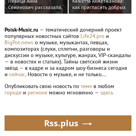
Певица Анна
Кажетта Ахметжанова:
Семенович рассказала,
как пригласить добрых
что улетела с
духов в новый дом
возлюбленным в
Европу
Poisk-Music.ru
— тематический дочерний проект
популярных новостных сайтов
Life24.pro
и
BigPot.news
о музыке, музыкантах, певцах,
композиторах (слухи, сплетни, разговоры и
дискуссии о музыке, культуре, жанрах, VIP-скандалы
— в новостях и статьях). Тайны светской жизни
звёзд — в кадре и за кадром шоу-бизнеса сегодня
и
сейчас
. Новости о музыке, и не только...
Опубликовать свою новость по
теме
в любом
городе
и
регионе
можно мгновенно —
здесь
Rss.plus