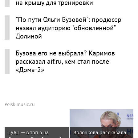
на крышу для тренировки
"По пути Ольги Бузовой": продюсер
назвал аудиторию "обновленной"
Долиной
Бузова его не выбрала? Каримов
рассказал aif.ru, кем стал после
«Дома‑2»
Poisk-music.ru
ГУАП — в топ‑6 на
Волочкова рассказала,