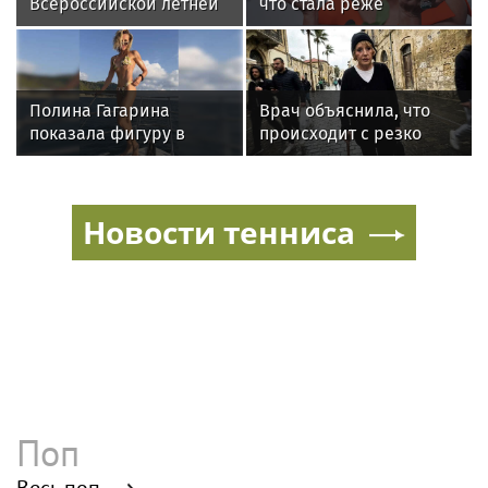
Всероссийской летней
что стала реже
Универсиаде по
показывать шпагаты
спортивному
из-за операции на ноге
ориентированию
Полина Гагарина
Врач объяснила, что
показала фигуру в
происходит с резко
бикини во время
похудевшей Пугачёвой:
прогулки на яхте в
"Вылечить уже нельзя"
Геленджике
Новости тенниса
Поп
Весь поп