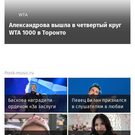
WTA
Александрова вышла в четвертый круг
WTA 1000 в Торонто
Poisk-music.ru
Баскова наградили
Певец Билан признался
орденом «За заслуги
в слушателям в любви
перед отечеством»
после критики
IV степени