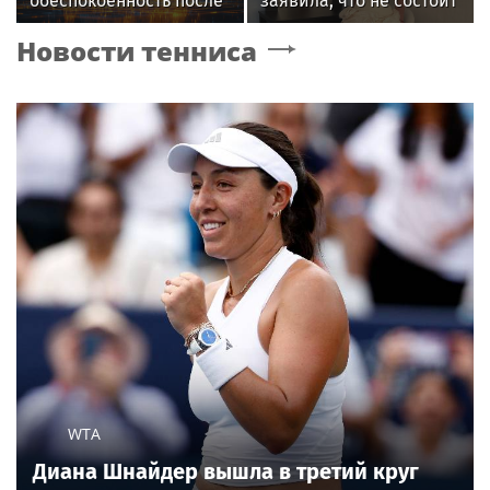
обеспокоенность после
заявила, что не состоит
концерта в Москве
в отношениях с
Новости тенниса
молодым журналистом
WTA
Диана Шнайдер вышла в третий круг