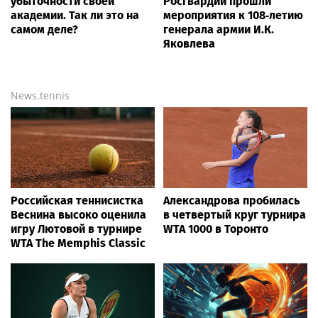
убыточности своей
Росгвардии прошли
академии. Так ли это на
мероприятия к 108‑летию
самом деле?
генерала армии И.К.
Яковлева
News.tennis
Российская теннисистка
Александрова пробилась
Веснина высоко оценила
в четвертый круг турнира
игру Лютовой в турнире
WTA 1000 в Торонто
WTA The Memphis Classic