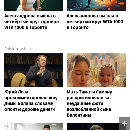
Александрова вышла в
Александрова вышла в
четвёртый круг турнира
четвертый круг WTA 1000
WTA 1000 в Торонто
в Торонто
Poisk-music.ru
Юрий Лоза
Мать Тимати Симону
прокомментировал шоу
раскритиковали за
Димы Билана словами
неудачные фото
«понты дороже денег»
возлюбленной сына
Валентины