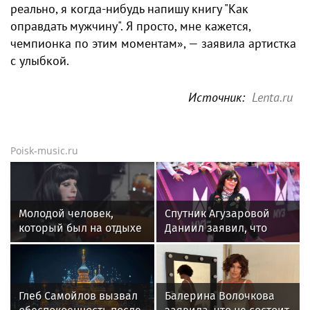
реально, я когда-нибудь напишу книгу "Как
оправдать мужчину". Я просто, мне кажется,
чемпионка по этим моментам», — заявила артистка
с улыбкой.
Источник:
Lenta.ru
Poisk-music.ru
Молодой человек,
Спутник Агузаровой
который был на отдыхе
Даниил заявил, что
с Агузаровой, опроверг
решал рабочие
роман с певицей
вопросы с певицей в
отеле
Глеб Самойлов вызвал
Балерина Волочкова