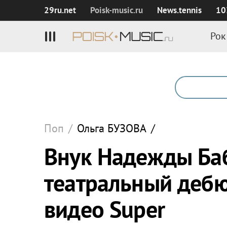
29ru.net
Poisk‑music.ru
News.tennis
10
Рок
Поп
/
Ольга
БУЗОВА
/
Внук Надежды Ба
театральный дебю
видео Super