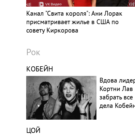
Канал "Свита короля": Ани Лорак
присматривает жилье в США по
совету Киркорова
Рок
КОБЕЙН
Вдова лидер
Кортни Лав
забрать все
дела Кобей
ЦОЙ