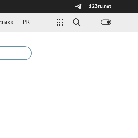
123ru.net
зыка
PR