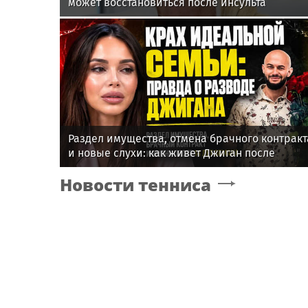
может восстановиться после инсульта
Раздел имущества, отмена брачного контракт
и новые слухи: как живет Джиган после
развода с Оксаной Самойловой
Новости тенниса