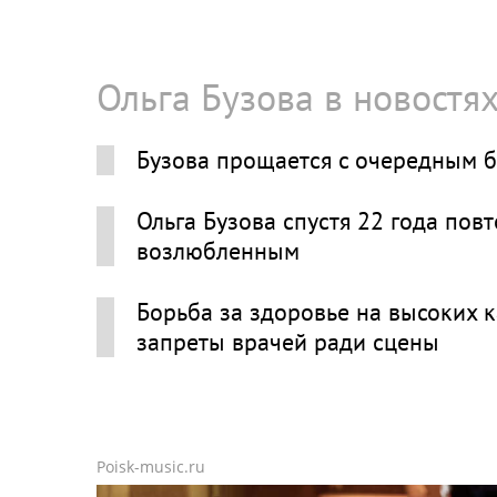
Ольга Бузова в новостя
Бузова прощается c очередным б
Ольга Бузова спустя 22 года по
возлюбленным
Борьба за здоровье на высоких к
запреты врачей ради сцены
Poisk-music.ru