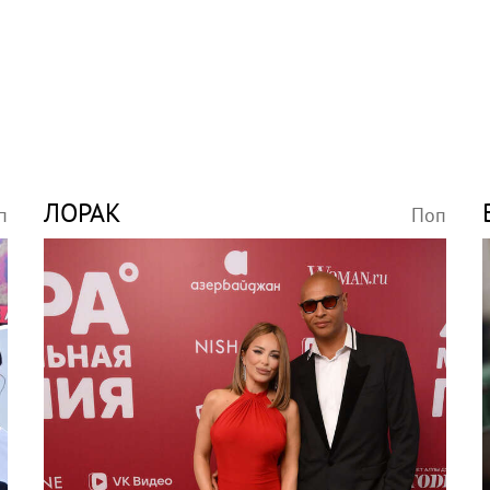
ЛОРАК
п
Поп