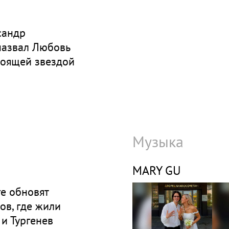
сандр
назвал Любовь
тоящей звездой
Музыка
MARY GU
е обновят
ов, где жили
и Тургенев