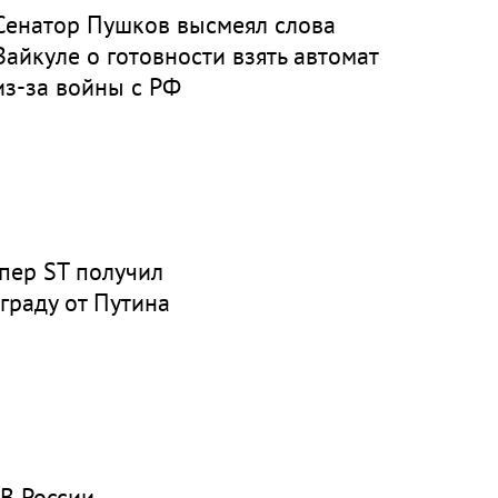
Сенатор Пушков высмеял слова
Вайкуле о готовности взять автомат
из-за войны с РФ
пер ST получил
граду от Путина
В России