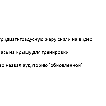
х
тридцатиградусную жару сняли на видео
лась на крышу для тренировки
сер назвал аудиторию "обновленной"