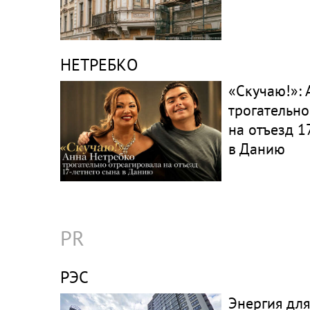
НЕТРЕБКО
«Скучаю!»:
трогательно
на отъезд 1
в Данию
PR
РЭС
Энергия для