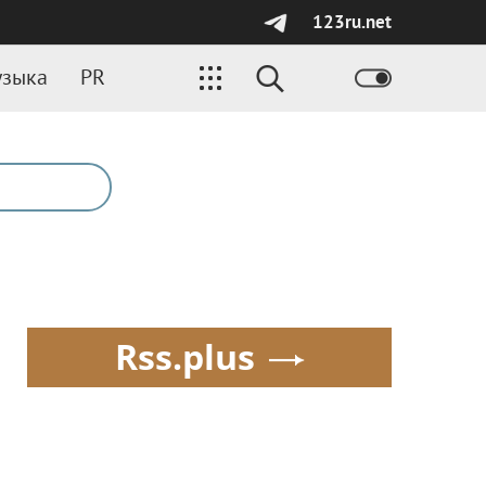
123ru.net
зыка
PR
Rss.plus