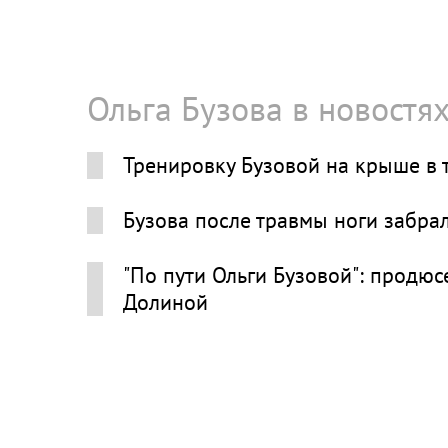
Ольга Бузова в новостя
Тренировку Бузовой на крыше в 
Бузова после травмы ноги забра
"По пути Ольги Бузовой": продю
Долиной