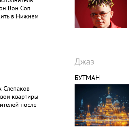
исполнитель
он Вон Соп
жить в Нижнем
Джаз
БУТМАН
к Слепаков
свои квартиры
ителей после