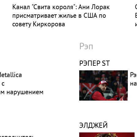
Канал "Свита короля": Ани Лорак
присматривает жилье в США по
совету Киркорова
Рэп
РЭПЕР ST
etallica
Рэ
 с
на
ым нарушением
ЭЛДЖЕЙ