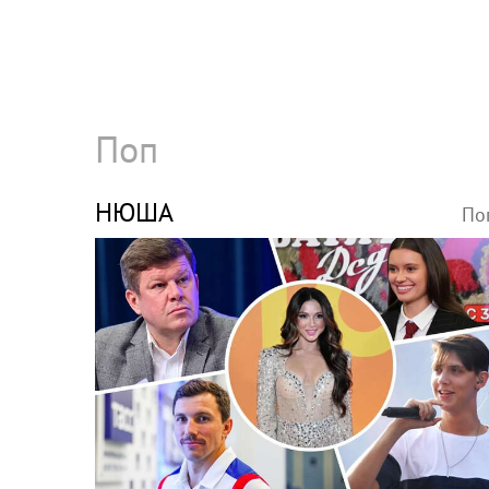
Поп
НЮША
По