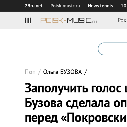
29ru.net
Poisk‑music.ru
News.tennis
10
Рок
Поп
/
Ольга
БУЗОВА
/
Заполучить голос
Бузова сделала оп
перед «Покровск