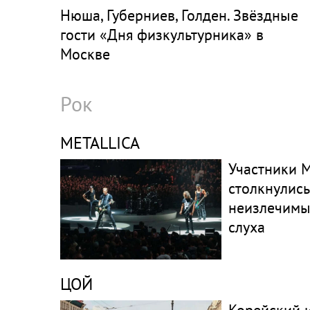
Нюша, Губерниев, Голден. Звёздные
гости «Дня физкультурника» в
Москве
Рок
METALLICA
Участники M
столкнулись
неизлечим
слуха
ЦОЙ