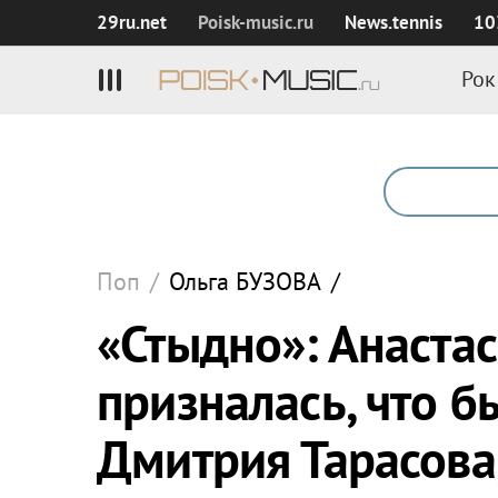
29ru.net
Poisk‑music.ru
News.tennis
10
Рок
Поп
/
Ольга
БУЗОВА
/
«Стыдно»: Анаста
призналась, что 
Дмитрия Тарасова,