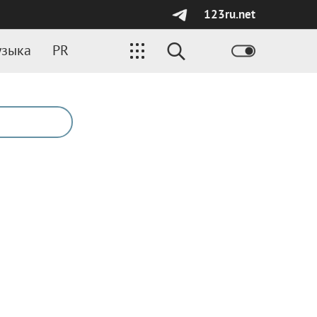
123ru.net
зыка
PR