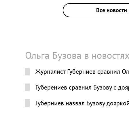
Все новости 
Ольга Бузова в новостя
Журналист Губерниев сравнил Оль
Губерениев сравнил Бузову с доя
Губерниев назвал Бузову дояркой