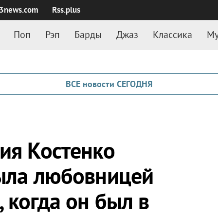
3news.com
Rss.plus
Поп
Рэп
Барды
Джаз
Классика
Му
ВСЕ новости СЕГОДНЯ
сия Костенко
была любовницей
 когда он был в