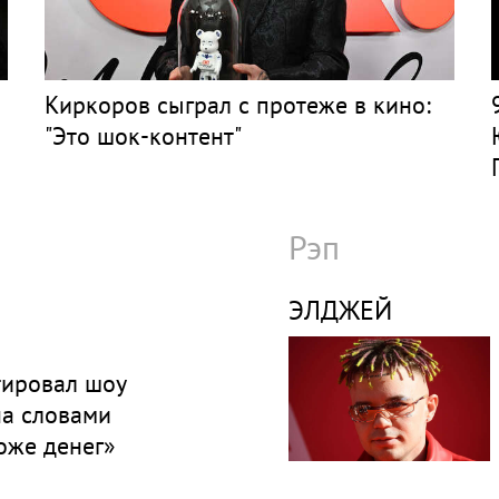
Киркоров сыграл с протеже в кино:
"Это шок-контент"
Рэп
ЭЛДЖЕЙ
ировал шоу
а словами
оже денег»