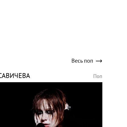
Весь поп
САВИЧЕВА
Поп