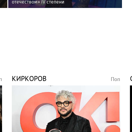
отечеством» IV степени
КИРКОРОВ
п
Поп