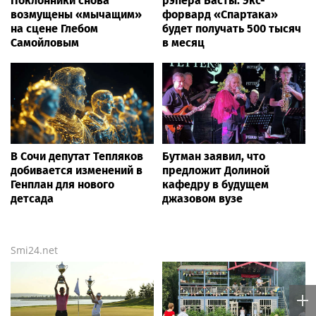
Поклонники снова
рэпера Басты. Экс-
возмущены «мычащим»
форвард «Спартака»
на сцене Глебом
будет получать 500 тысяч
Самойловым
в месяц
В Сочи депутат Тепляков
Бутман заявил, что
добивается изменений в
предложит Долиной
Генплан для нового
кафедру в будущем
детсада
джазовом вузе
Smi24.net