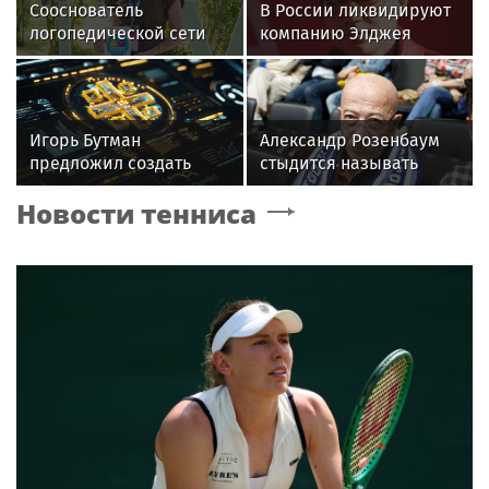
Сооснователь
В России ликвидируют
логопедической сети
компанию Элджея
«Разноцветные
цыплята» выступила на
VK Fest
Игорь Бутман
Александр Розенбаум
предложил создать
стыдится называть
консерваторию для
себя звездой
Новости тенниса
джаза в России