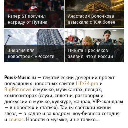
Рэпер ST получил
Анастасия Волочкова
награду от Путина
взыскала с ТСЖ более
5,2 млн рублей за
затопление
Энергия для
Никита Пресняков
новостроек: «Россети
заявил, что в России
Новосибирск»
его обидели. И
обеспечили почти 12
рассорился с братом
МВт мощности для
из-за политики
Poisk-Music.ru
— тематический дочерний проект
новых жилых
популярных новостных сайтов
Life24.pro
и
кварталов
BigPot.news
о музыке, музыкантах, певцах,
композиторах (слухи, сплетни, разговоры и
дискуссии о музыке, культуре, жанрах, VIP-скандалы
— в новостях и статьях). Тайны светской жизни
звёзд — в кадре и за кадром шоу-бизнеса сегодня
и
сейчас
. Новости о музыке, и не только...