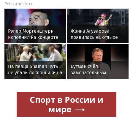
Poisk-music.ru
Рэпер Моргенштерн
Жанна Агузарова
исполнил на концерте
появилась на отдыхе
песню Мии Бойки
с 22-летним
"Базовый минимум"
фотографом
На певца Shaman чуть
Бутман счёл
не упали поклонники на
замечательным
концерте
решение друзей
Долиной подарить ей
квартиру
Спорт в России и
мире