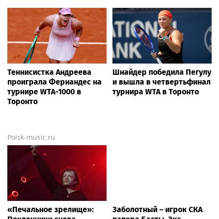
Теннисистка Андреева
Шнайдер победила Пегулу
проиграла Фернандес на
и вышла в четвертьфинал
турнире WTA-1000 в
турнира WTA в Торонто
Торонто
Poisk-music.ru
«Печальное зрелище»:
Заболотный – игрок СКА