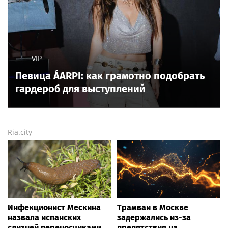
VIP
Певица ÁARPI: как грамотно подобрать
гардероб для выступлений
Ria.city
Инфекционист Мескина
Трамваи в Москве
назвала испанских
задержались из-за
слизней переносчиками
препятствия на