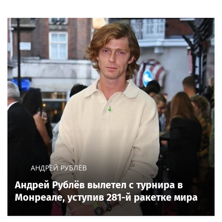
объявляет о приеме
другом
заявок на XI
Международный
профессиональный
конкурс НОПРИЗ на
лучший проект
АНДРЕЙ РУБЛЁВ
Андрей Рублёв вылетел с турнира в
Монреале, уступив 281-й ракетке мира