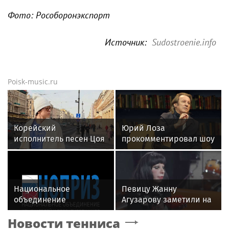
Фото: Рособоронэкспорт
Источник:
Sudostroenie.info
Poisk-music.ru
Корейский
Юрий Лоза
исполнитель песен Цоя
прокомментировал шоу
Сон Вон Соп захотел
Димы Билана словами
пожить в Нижнем
«понты дороже денег»
Новгороде
Национальное
Певицу Жанну
объединение
Агузарову заметили на
изыскателей и
отдыхе в загородном
Новости тенниса
проектировщиков
отеле с 22-летним