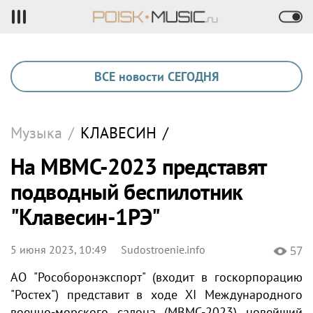
ВСЕ новости СЕГОДНЯ
Музыка
/
КЛАВЕСИН
/
На МВМС-2023 представят
подводный беспилотник
"Клавесин-1РЭ"
5 июня 2023, 10:49
Sudostroenie.info
57
АО "Рособоронэкспорт" (входит в госкорпорацию
"Ростех") представит в ходе XI Международного
военно-морского салона (МВМС-2023) новейший