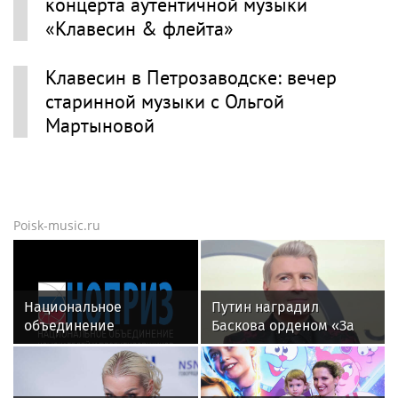
концерта аутентичной музыки
«Клавесин & флейта»
Клавесин в Петрозаводске: вечер
старинной музыки с Ольгой
Мартыновой
Poisk-music.ru
Национальное
Путин наградил
объединение
Баскова орденом «За
изыскателей и
заслуги перед
проектировщиков
Отечеством» IV степени
объявляет о приеме