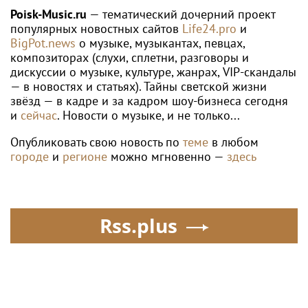
ориентированию
России
Poisk-Music.ru
— тематический дочерний проект
популярных новостных сайтов
Life24.pro
и
BigPot.news
о музыке, музыкантах, певцах,
композиторах (слухи, сплетни, разговоры и
дискуссии о музыке, культуре, жанрах, VIP-скандалы
— в новостях и статьях). Тайны светской жизни
звёзд — в кадре и за кадром шоу-бизнеса сегодня
и
сейчас
. Новости о музыке, и не только...
Опубликовать свою новость по
теме
в любом
городе
и
регионе
можно мгновенно —
здесь
Rss.plus