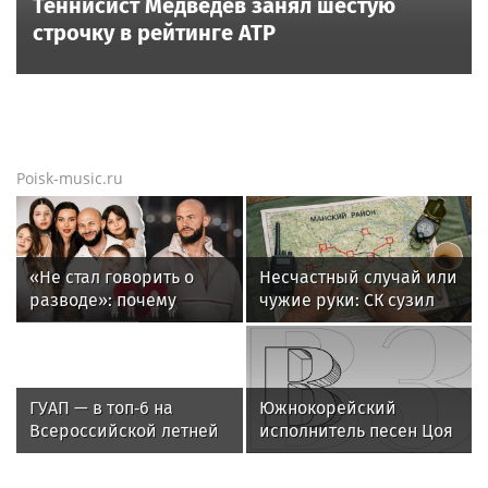
Теннисист Медведев занял шестую
строчку в рейтинге ATP
Poisk-music.ru
«Не стал говорить о
Несчастный случай или
разводе»: почему
чужие руки: СК сузил
Джиган после
загадку Усольцевых до
расставания
двух версий
неожиданно сделал
главным своих детей
ГУАП — в топ‑6 на
Южнокорейский
Всероссийской летней
исполнитель песен Цоя
Универсиаде по
Сон Вон Соп захотел
спортивному
провести отпуск в