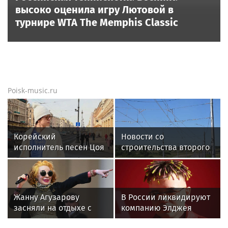
высоко оценила игру Лютовой в
турнире WTA The Memphis Classic
Poisk-music.ru
Корейский
Новости со
исполнитель песен Цоя
строительства второго
Сон Вон Соп захотел
этапа линии
пожить в Нижнем
«Славянка»
Новгороде
Жанну Агузарову
В России ликвидируют
засняли на отдыхе с
компанию Элджея
22‑летним другом