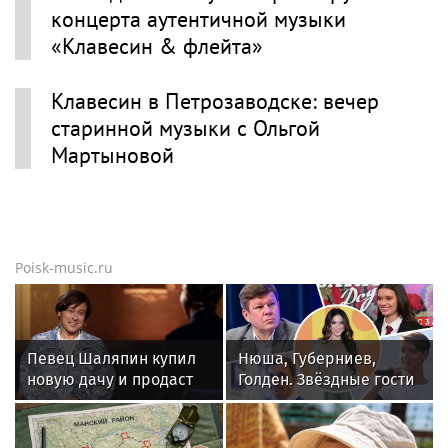
концерта аутентичной музыки
«Клавесин & флейта»
Клавесин в Петрозаводске: вечер
старинной музыки с Ольгой
Мартыновой
Poisk-music.ru
Певец Шаляпин купил
Нюша, Губерниев,
новую дачу и продаст
Голден. Звёздные гости
старую
«Дня физкультурника»
в Москве