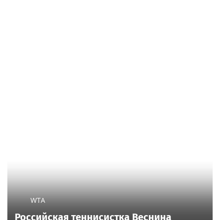
WTA
Российская теннисистка Веснина