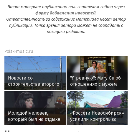
Этот материал опубликован пользователем сайта через
форму добавления новостей.
Ответственность за содержание материала несет автор
публикации. Точка зрения автора может не совпадать с
позицией редакции.
Poisk-music.ru
Новости со
"Я ревную": Mary Gu об
строительства второго
отношениях с мужем
этапа линии
«Славянка»
Молодой человек,
«Россети Новосибирск»
который был на отдыхе
усилили контроль за
с Агузаровой, опроверг
незаконными
роман с певицей
подвесами ВОЛС: охват