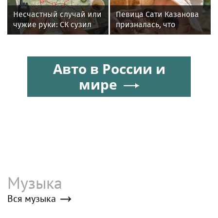
Несчастный случай или
Певица Сати Казанова
чужие руки: СК сузил
призналась, что
загадку Усольцевых до
назвала дочь в честь
двух версий
индуистской богини
Авто в России и
мире
Музыка
Вся музыка