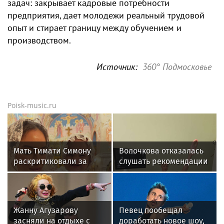
задач: закрывает кадровые потребности
предприятия, дает молодежи реальный трудовой
опыт и стирает границу между обучением и
производством.
Источник:
360° Подмосковье
Poisk-music.ru
Мать Тимати Симону
Волочкова отказалась
раскритиковали за
слушать рекомендации
неудачные фото
врачей после новой
возлюбленной сына
травмы: "Слушаю
Валентины
сердце"
Жанну Агузарову
Певец пообещал
засняли на отдыхе с
доработать новое шоу,