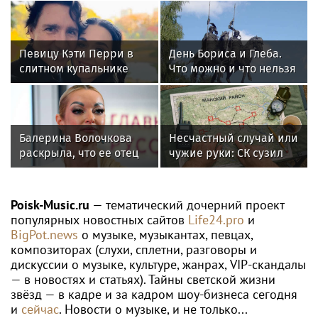
Певицу Кэти Перри в
День Бориса и Глеба.
слитном купальнике
Что можно и что нельзя
подловили на пляже с
делать 6 августа 2026
Трюдо
года
Балерина Волочкова
Несчастный случай или
раскрыла, что ее отец
чужие руки: СК сузил
не может
загадку Усольцевых до
восстановиться после
двух версий
инсульта
Poisk-Music.ru
— тематический дочерний проект
популярных новостных сайтов
Life24.pro
и
BigPot.news
о музыке, музыкантах, певцах,
композиторах (слухи, сплетни, разговоры и
дискуссии о музыке, культуре, жанрах, VIP-скандалы
— в новостях и статьях). Тайны светской жизни
звёзд — в кадре и за кадром шоу-бизнеса сегодня
и
сейчас
. Новости о музыке, и не только...