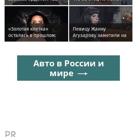
заслуги перед
восстановиться после
Отечеством» IV степени
инсульта
«Золотая клетка»
Певицу Жанну
осталась в прошлом:
Агузарову заметили на
как Алсу изменила
отдыхе в загородном
жизнь после развода
отеле с 22-летним
другом
Авто в России и
мире
PR