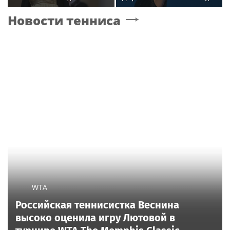
22‑летним другом
подвергнутое критике
Новости тенниса
WTA
Российская теннисистка Веснина
высоко оценила игру Лютовой в