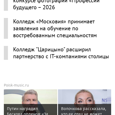
конкурсе фотографий «Профессии
будущего – 2026
Колледж «Московия» принимает
заявления на обучение по
востребованным специальностям
Колледж "Царицыно" расширил
партнерство с IT-компаниями столицы
Poisk-music.ru
Путин наградил
Волочкова рассказала,
Баскова орденом «За
что ее отец не может