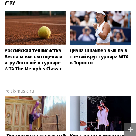
утру
Российская теннисистка
Диана Шнайдер вышла в
Веснина высоко оценила
третий круг турнира WTA
игру Лютовой в турнире
в Торонто
WTA The Memphis Classic
Poisk-music.ru
"Организм начал сдавать":
Кипа, цицит и молитвы: