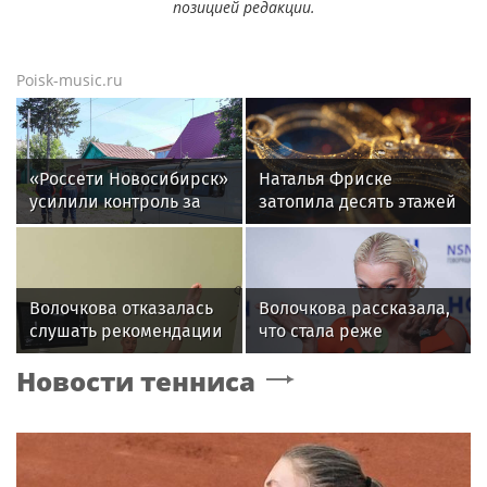
позицией редакции.
Poisk-music.ru
«Россети Новосибирск»
Наталья Фриске
усилили контроль за
затопила десять этажей
незаконными
в Москве, соседи
подвесами ВОЛС: охват
подали в суд
проверок вырос в 1,5
раза
Волочкова отказалась
Волочкова рассказала,
слушать рекомендации
что стала реже
врачей после новой
показывать шпагаты
Новости тенниса
травмы: "Слушаю
из-за операции на ноге
сердце"