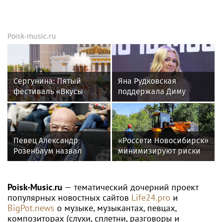
Poisk-music.ru
Сергунина: Пятый
Яна Рудковская
фестиваль «Вкусы
поддержала Диму
России» пройдет в
Билана после скандала
Москве 13–23 августа
с высокой сценой
Певец Александр
«Россети Новосибирск»
Розенбаум назвал
минимизируют риски
Любовь Орлову
повреждений ЛЭП за
настоящей звездой
счет масштабной
расчистки просек
Poisk-Music.ru
— тематический дочерний проект
популярных новостных сайтов
Life24.pro
и
BigPot.news
о музыке, музыкантах, певцах,
композиторах (слухи, сплетни, разговоры и