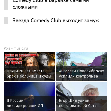
Comedy Club в Барвихе самыми
сложными
Звезда Comedy Club выходит замуж
Poisk-music.ru
Почти 20 лет вместе,
«Россети Новосибирск»
брак в больнице и суды
усилили контроль за
за миллиард: как
незаконными
сейчас живет вдова
подвесами ВОЛС: охват
Александра Градского
проверок вырос в 1,5
раза
В России
Егор Шип удивил
ликвидировали ИП
пользователей Сети
певицы Земфиры
кардинальной сменой