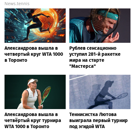
News.tennis
Александрова вышла в
Рублев сенсационно
четвертый круг WTA 1000
уступил 281-й ракетке
в Торонто
мира на старте
"Мастерса"
Александрова вышла в
Теннисистка Лютова
четвёртый круг турнира
выиграла первый турнир
WTA 1000 в Торонто
под эгидой WTA