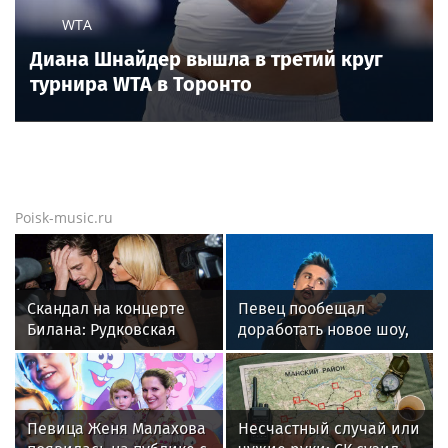
WTA
Диана Шнайдер вышла в третий круг
турнира WTA в Торонто
Poisk-music.ru
Скандал на концерте
Певец пообещал
Билана: Рудковская
доработать новое шоу,
прокомментировала и
подвергнутое критике
в Сети "взорвались"
Певица Женя Малахова
Несчастный случай или