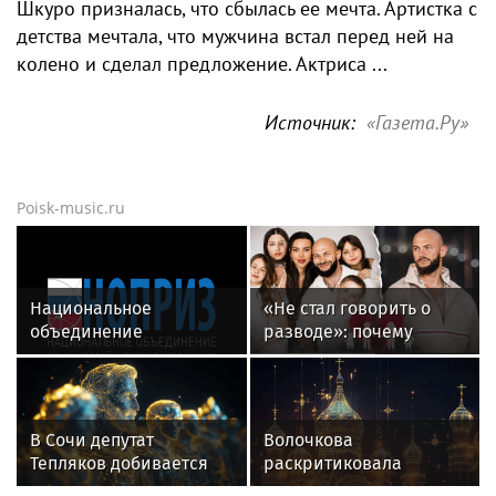
Шкуро призналась, что сбылась ее мечта. Артистка с
детства мечтала, что мужчина встал перед ней на
колено и сделал предложение. Актриса ...
Источник:
«Газета.Ру»
Poisk-music.ru
Национальное
«Не стал говорить о
объединение
разводе»: почему
изыскателей и
Джиган после
проектировщиков
расставания
объявляет о приеме
неожиданно сделал
заявок на XI
главным своих детей
В Сочи депутат
Волочкова
Международный
Тепляков добивается
раскритиковала
профессиональный
изменений в Генплан
концерт Билана в
конкурс НОПРИЗ на