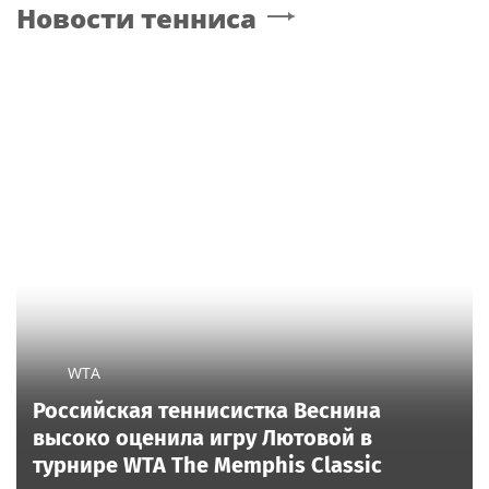
Новости тенниса
для нового детсада
Москве за плохую
лучший проект
организацию
WTA
Российская теннисистка Веснина
высоко оценила игру Лютовой в
турнире WTA The Memphis Classic