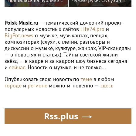
появилась на публике с
чужие руки: СК сузил
дочерью
загадку Усольцевых до
двух версий
Poisk-Music.ru
— тематический дочерний проект
популярных новостных сайтов
Life24.pro
и
BigPot.news
о музыке, музыкантах, певцах,
композиторах (слухи, сплетни, разговоры и
дискуссии о музыке, культуре, жанрах, VIP-скандалы
— в новостях и статьях). Тайны светской жизни
звёзд — в кадре и за кадром шоу-бизнеса сегодня
и
сейчас
. Новости о музыке, и не только...
Опубликовать свою новость по
теме
в любом
городе
и
регионе
можно мгновенно —
здесь
Rss.plus