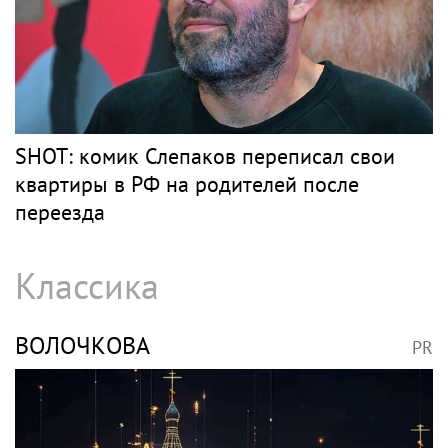
Кипа, цицит и молитвы: Моргенштерн*
удивил публику новым образом и
репертуаром
Барды