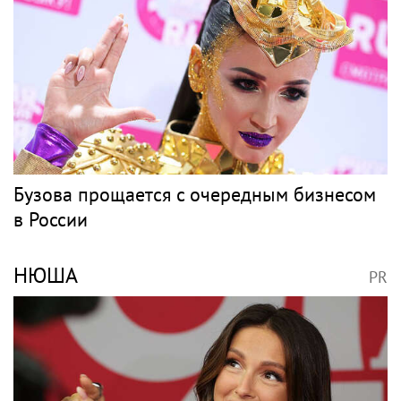
NIRVANA
PR
Вдова лидера Nirvana Кортни Лав
пыталась забрать все материалы дела
Кобейна