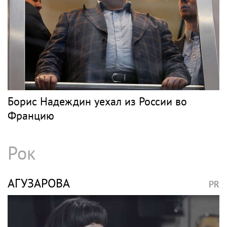
PR
Весь PR
ЗАТУЛИН
PR
Константин Затулин: Продолжение. На
каждый прием ко мне приходят матери и
жены бойцов СВО