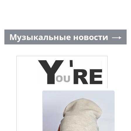
Все города России от А до Я
Moscow.media
Шоу-биз
— сегодня и сейчас (ежесекундное
обновление новостей) от более чем 20 000
независимых тематических источников
информации онлайн! Мы собрали
ВСЁ
, что
интересно по этому поводу —
СЕГОДНЯ
, а ещё
больше новостей —
здесь
.