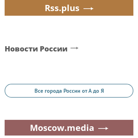
Новости тенниса
Новости тенниса
Poisk-Music.ru
— тематический дочерний проект
популярных новостных сайтов
Life24.pro
и
BigPot.news
о музыке, музыкантах, певцах,
композиторах (слухи, сплетни, разговоры и
дискуссии о музыке, культуре, жанрах, VIP-скандалы
— в новостях и статьях). Тайны светской жизни