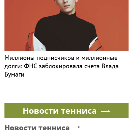
Музыка
МУЗ-ТВ
PR
Три года на Бали, книга откровений и
мечты о семье: как живет звезда «Муз-ТВ»
Дарья Субботина