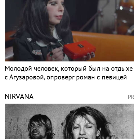
НАДЕЖДИН
PR
Борис Надеждин уехал из России во
Францию