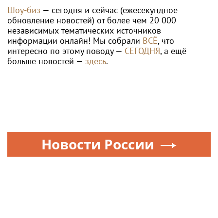
звёзд — в кадре и за кадром шоу-бизнеса сегодня
и
сейчас
. Новости о музыке, и не только...
Опубликовать свою новость по
теме
в любом
городе
и
регионе
можно мгновенно —
здесь
Rss.plus
Новости России