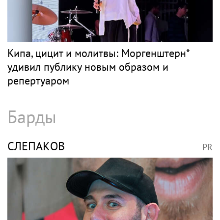
ЭЛДЖЕЙ
PR
В России ликвидируют компанию Элджея
МОРГЕНШТЕРН
PR