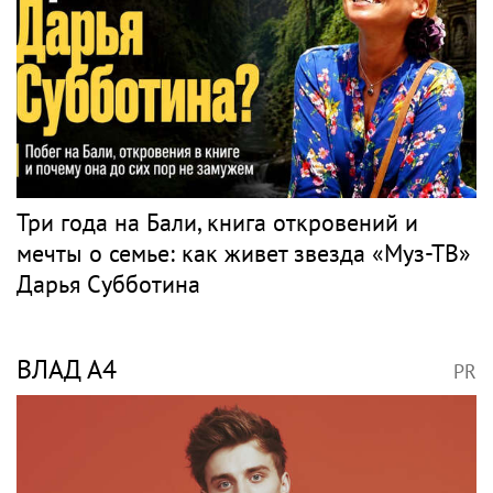
НЕТРЕБКО
PR
«Скучаю!»: Анна Нетребко трогательно
отреагировала на отъезд 17-летнего сына
в Данию