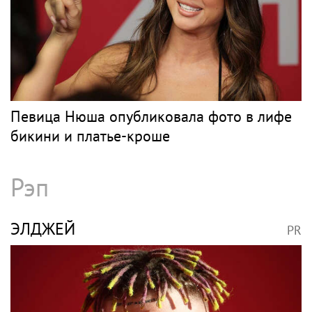
Поп
БУЗОВА
PR
Бузова прощается c очередным бизнесом
в России