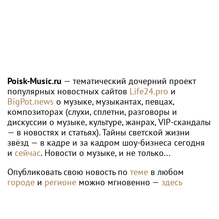
ВЛАД А4
PR
Миллионы подписчиков и миллионные
долги: ФНС заблокировала счета Влада
Бумаги