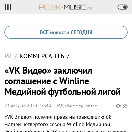
ВСЕ новости СЕГОДНЯ
PR
/
КОММЕРСАНТЪ
/
«VK Видео» заключил
соглашение с Winline
Медийной футбольной лигой
23 августа 2023, 16:40
ИД «Коммерсантъ»
35
«VK Видео» получил права на трансляцию 68
матчей четвертого сезона Winline Медийной
футбольной лиги. В VK не стали раскрывать условия