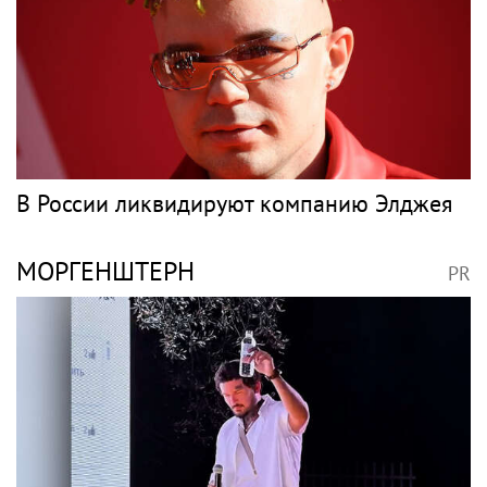
НЮША
PR
Певица Нюша опубликовала фото в лифе
бикини и платье-кроше
Рэп