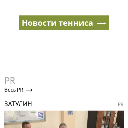
Коммерсантъ в новостях
«Коммерсантъ»: Wildberries готовится
запустить собственный мессенджер
«Коммерсантъ»: Бомбу в Москве
подорвали дистанционно