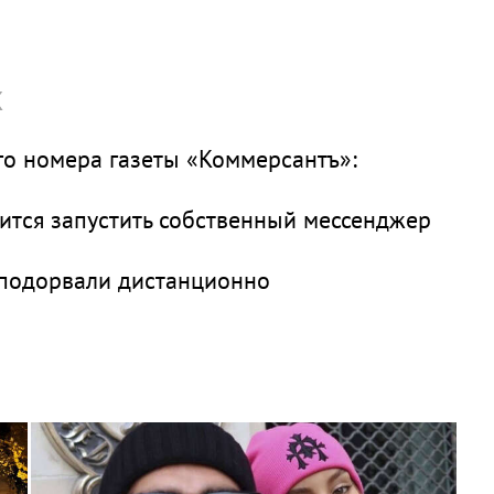
х
о номера газеты «Коммерсантъ»:
вится запустить собственный мессенджер
 подорвали дистанционно