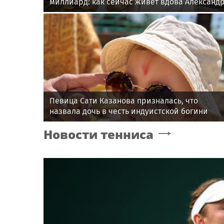
миллиард: как сейчас живет вдова Александ
Градского
Певица Сати Казанова призналась, что
назвала дочь в честь индуистской богини
Новости тенниса