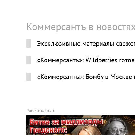
Коммерсантъ в новостя
Эксклюзивные материалы свежег
«Коммерсантъ»: Wildberries гото
«Коммерсантъ»: Бомбу в Москве
Poisk-music.ru