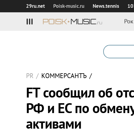
29ru.net
Poisk‑music.ru
News.tennis
10
Рок
PR
/
КОММЕРСАНТЪ
/
FT сообщил об от
РФ и ЕС по обмен
активами