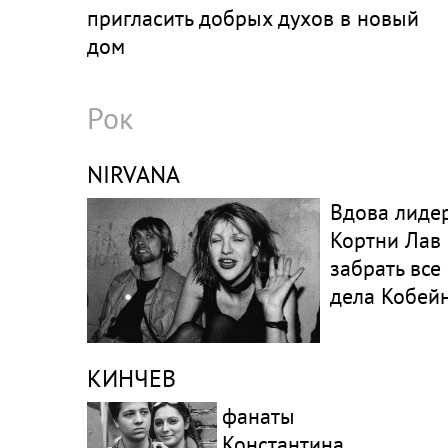
пригласить добрых духов в новый
дом
Рок
NIRVANA
Вдова лидер
Кортни Лав
забрать все
дела Кобей
КИНЧЕВ
фанаты
Константина