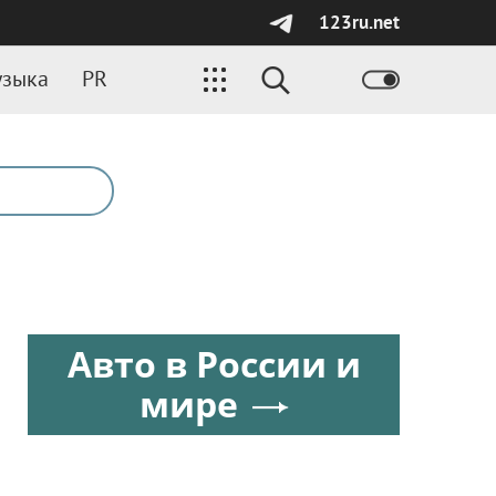
123ru.net
зыка
PR