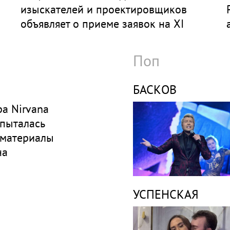
изыскателей и проектировщиков
объявляет о приеме заявок на XI
Международный профессиональный
конкурс НОПРИЗ на лучший проект
Поп
БАСКОВ
а Nirvana
 пыталась
 материалы
на
УСПЕНСКАЯ