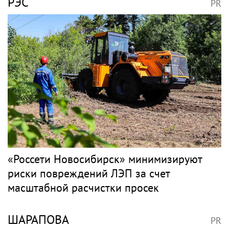
Корейский
Певицу Жанну
исполнитель песен Цоя
Агузарову заметили на
Сон Вон Соп захотел
отдыхе в загородном
пожить в Нижнем
отеле с 22-летним
Новгороде
другом
Несчастный случай или
Нюша, Губерниев,
чужие руки: СК сузил
Голден. Звёздные гости
загадку Усольцевых до
«Дня физкультурника»
двух версий
в Москве
Здоровье в России и
мире