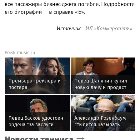
все пассажиры бизнес-джета погибли. Подробности
его биографии — в справке «Ъ».
Источник:
ИД «Коммерсантъ»
Poisk-music.ru
Премьера трейлера и
Певец Шаляпин купил
постера
новую дачу и продаст
фантастического
старую
блокбастера «Девятая
планета»
Певец Басков удостоен
Александр Розенбаум
ордена "За заслуги
стыдится называть
перед Отечеством" IV
себя звездой
Новости тенниса
степени