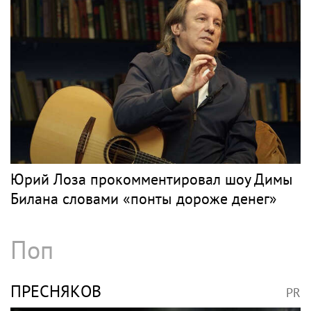
Месть продюсера, слухи о Березовском и
три развода: как Арина Шарапова нашла
счастье в четвёртом браке
Рок
КИНЧЕВ
PR