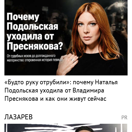
фанаты Константина Кинчева
ЛОЗА
PR
Юрий Лоза прокомментировал шоу Димы