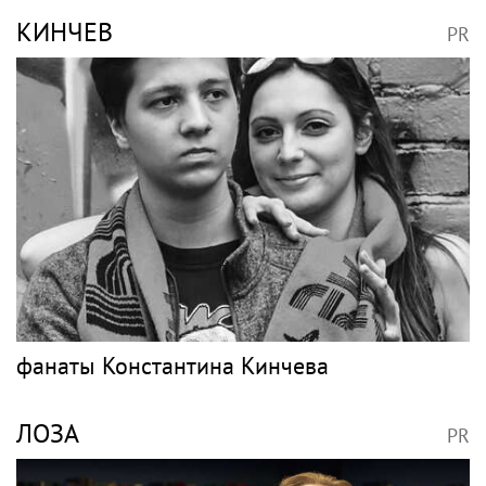
«Россети Новосибирск» минимизируют
риски повреждений ЛЭП за счет
масштабной расчистки просек
ШАРАПОВА
PR