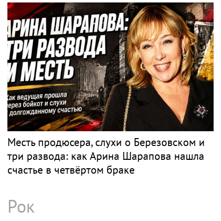
PR
Весь PR
РЭС
PR