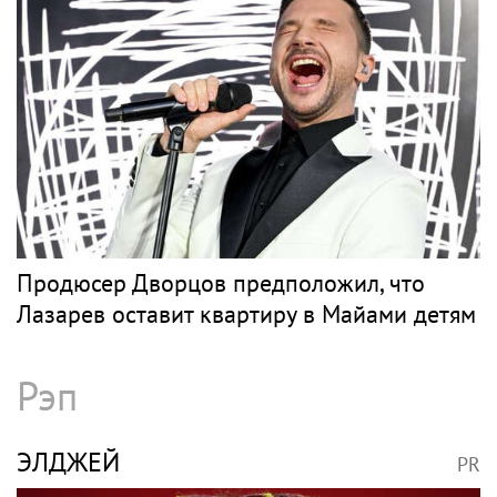
Билана словами «понты дороже денег»
Поп
ПРЕСНЯКОВ
PR
«Будто руку отрубили»: почему Наталья