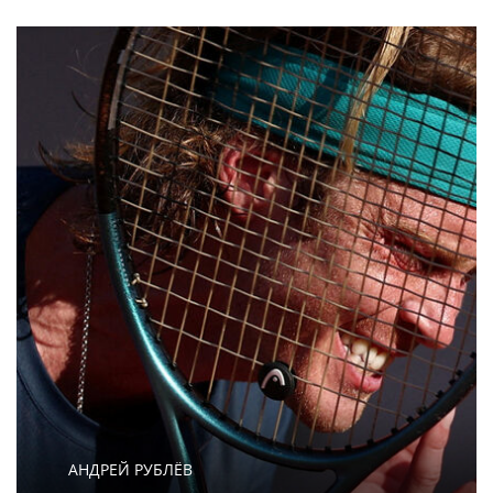
МУЗ-ТВ
PR
Три года на Бали, книга откровений и
мечты о семье: как живет звезда «Муз-ТВ»
Дарья Субботина