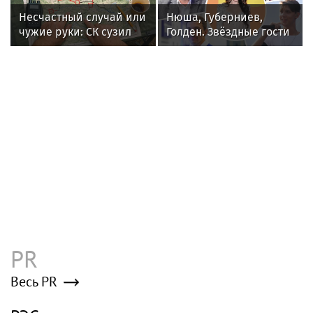
Коммерсантъ в новостях
«Коммерсантъ»: Wildberries готовится
запустить собственный мессенджер
«Коммерсантъ»: Бомбу в Москве
подорвали дистанционно
«Коммерсантъ» стал самой
цитируемой газетой в соцсетях в июне
2026 года
Poisk-music.ru