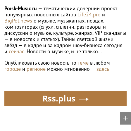
АНДРЕЙ РУБЛЁВ
Рублев сенсационно уступил 281-й
ракетке мира на старте "Мастерса"
Poisk-music.ru
Волочкова: Дима Билан
Юрий Лоза