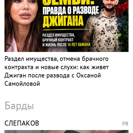
Лазарев оставит квартиру в Майами детям
Рэп
ЭЛДЖЕЙ
PR
В России ликвидируют компанию Элджея