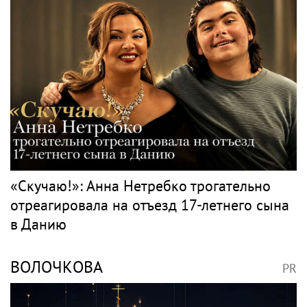
квартиры в РФ на родителей после
переезда
РОЗЕНБАУМ
PR
Певец Александр Розенбаум назвал
Любовь Орлову настоящей звездой