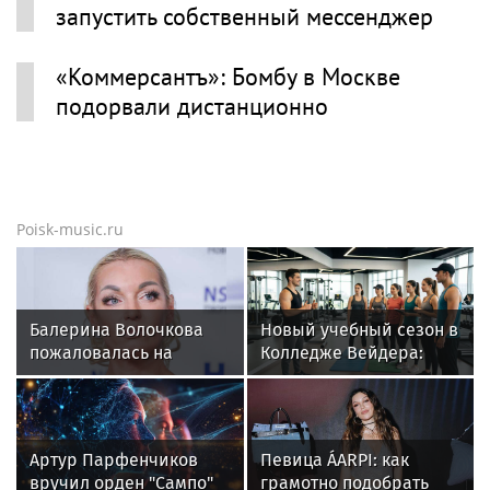
запустить собственный мессенджер
«Коммерсантъ»: Бомбу в Москве
подорвали дистанционно
Poisk-music.ru
Балерина Волочкова
Новый учебный сезон в
пожаловалась на
Колледже Вейдера:
отсутствие
стартовали очные
компенсаций за
программы подготовки
затопленную квартиру
фитнес-тренеров и
специалистов
Артур Парфенчиков
Певица ÁARPI: как
индустрии здоровья
вручил орден "Сампо"
грамотно подобрать