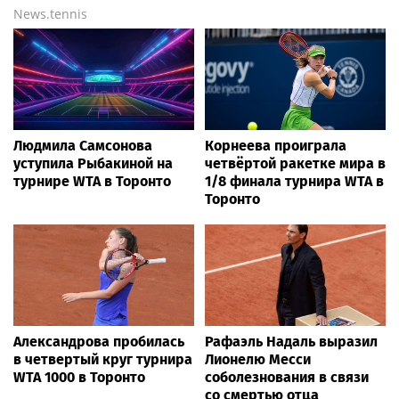
News.tennis
Людмила Самсонова
Корнеева проиграла
уступила Рыбакиной на
четвёртой ракетке мира в
турнире WTA в Торонто
1/8 финала турнира WTA в
Торонто
Александрова пробилась
Рафаэль Надаль выразил
в четвертый круг турнира
Лионелю Месси
WTA 1000 в Торонто
соболезнования в связи
со смертью отца