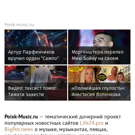
Poisk-music.ru
Артур Парфенчиков
Моргенштерн перепел
вручил орден "Сампо"
Мию Бойку на своем
семье Бориса Одлиса
концерте
Видео: таксист помог
«Полнейшая глупость»:
Тимати завести
Анастасия Волочкова
эксклюзивный Ferrari
осудила дочь за отказ
F40 за 157 миллионов
от знаменитой
рублей
фамилии
Poisk-Music.ru
— тематический дочерний проект
популярных новостных сайтов
Life24.pro
и
BigPot.news
о музыке, музыкантах, певцах,