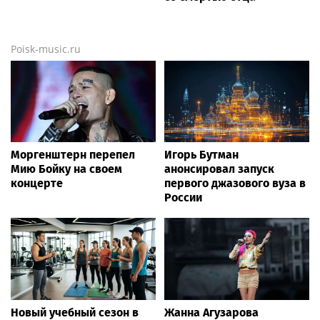
Poisk-music.ru
Моргенштерн перепел
Игорь Бутман
Мию Бойку на своем
анонсировал запуск
концерте
первого джазового вуза в
России
Новый учебный сезон в
Жанна Агузарова