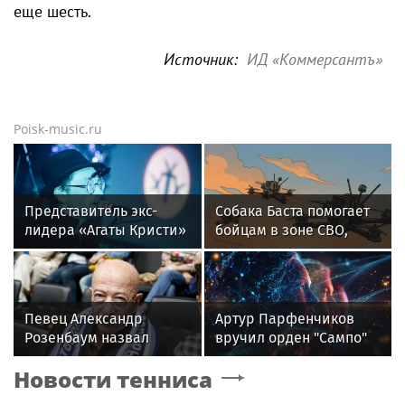
еще шесть.
Источник:
ИД «Коммерсантъ»
Poisk-music.ru
Представитель экс-
Собака Баста помогает
лидера «Агаты Кристи»
бойцам в зоне СВО,
Глеба Самойлова
предупреждая о дронах
заявила о травле
ВСУ
артиста
Певец Александр
Артур Парфенчиков
Розенбаум назвал
вручил орден "Сампо"
Любовь Орлову
семье Бориса Одлиса
Новости тенниса
настоящей звездой