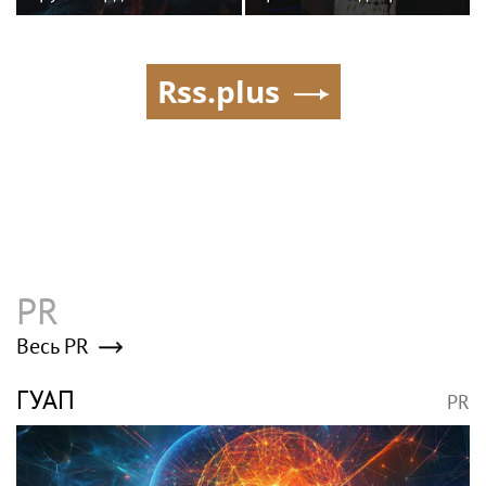
семье Бориса Одлиса
гардероб для
выступлений
Rss.plus
PR
Весь PR
ГУАП
PR