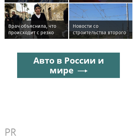
себя звездой
запустить собственный
мессенджер
Врач объяснила, что
Новости со
происходит с резко
строительства второго
похудевшей Пугачёвой:
этапа линии
"Вылечить уже нельзя"
«Славянка»
Авто в России и
мире
PR