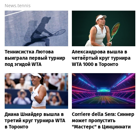
News.tennis
Теннисистка Лютова
Александрова вышла в
выиграла первый турнир
четвёртый круг турнира
под эгидой WTA
WTA 1000 в Торонто
Диана Шнайдер вышла в
Corriere della Sera: Синнер
третий круг турнира WTA
может пропустить
в Торонто
"Мастерс" в Цинциннати