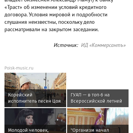
«Траст» об изменении условий кредитного
договора. Условия мировой и подробности
слушания неизвестны, поскольку дело
рассматривали на закрытом заседании.
Источник:
ИД «Коммерсантъ»
Poisk-music.ru
Корейский
ГУАП — в топ‑6 на
исполнитель песен Цоя
Всероссийской летней
Сон Вон Соп захотел
Универсиаде по
пожить в Нижнем
спортивному
Новгороде
ориентированию
Молодой человек,
"Организм начал