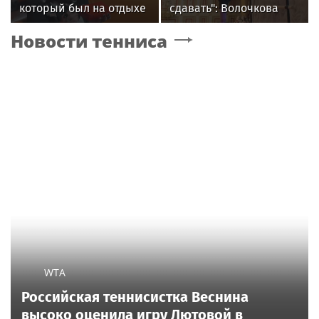
который был на отдыхе
сдавать": Волочкова
с Агузаровой, опроверг
раскрыла причину
Новости тенниса
роман с певицей
отсутствия фотографий
со шпагатами
WTA
Российская теннисистка Веснина
высоко оценила игру Лютовой в