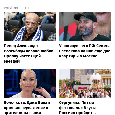
Poisk-music.ru
Певец Александр
У покинувшего РФ Семена
Розенбаум назвал Любовь
Слепакова нашли еще две
Орлову настоящей
квартиры в Москве
звездой
Волочкова: Дима Билан
Сергунина: Пятый
проявил неуважение к
фестиваль «Вкусы
зрителям на своем
России» пройдет в