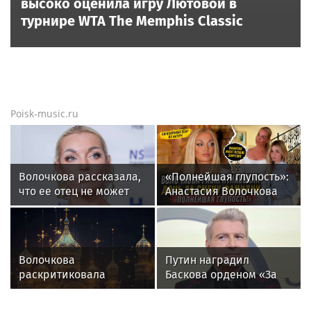
высоко оценила игру Лютовой в
турнире WTA The Memphis Classic
Poisk-music.ru
Волочкова рассказала,
«Полнейшая глупость»:
что ее отец не может
Анастасия Волочкова
восстановиться после
осудила дочь за отказ
инсульта
от знаменитой
фамилии
Волочкова
Путин наградил
раскритиковала
Баскова орденом «За
концерт Билана в
заслуги перед
Москве за плохую
Отечеством» IV степени