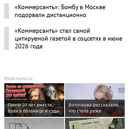
«Коммерсантъ»: Бомбу в Москве
подорвали дистанционно
«Коммерсантъ» стал самой
цитируемой газетой в соцсетях в июне
2026 года
Poisk-music.ru
Почти 20 лет вместе,
Волочкова рассказала,
брак в больнице и суды
что стала реже
за миллиард: как
показывать шпагаты
сейчас живет вдова
из-за операции на ноге