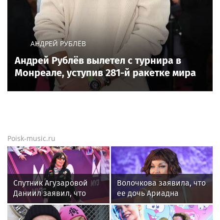
АНДРЕЙ РУБЛЁВ
Андрей Рублёв вылетел с турнира в
Монреале, уступив 281-й ракетке мира
Poisk-music.ru
Спутник Агузаровой
Волочкова заявила, что
Даниил заявил, что
ее дочь Ариадна
решал рабочие
«совершила глупость»,
вопросы с певицей в
взяв фамилию мужа