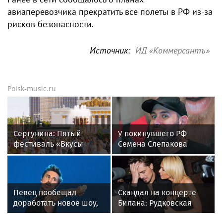
авиаперевозчика прекратить все полеты в РФ из-за
рисков безопасности.
Источник:
ИД «Коммерсантъ»
Poisk-music.ru
Сергунина: Пятый
У покинувшего РФ
фестиваль «Вкусы
Семена Слепакова
России» пройдет в
нашли еще две
Москве 13–23 августа
квартиры в Москве
Певец пообещал
Скандал на концерте
доработать новое шоу,
Билана: Рудковская
подвергнутое критике
прокомментировала и