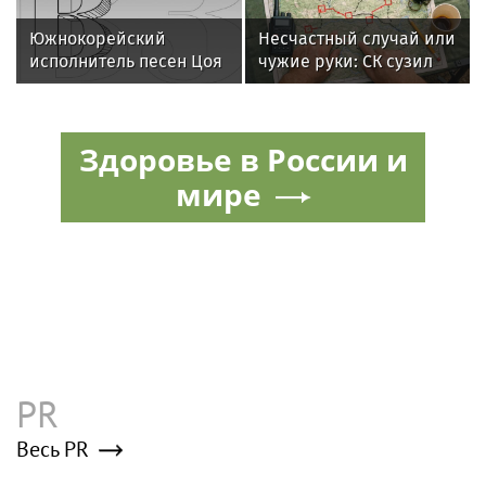
Александра Градского
Южнокорейский
Несчастный случай или
исполнитель песен Цоя
чужие руки: СК сузил
Сон Вон Соп захотел
загадку Усольцевых до
провести отпуск в
двух версий
России
Здоровье в России и
мире
PR
Весь PR