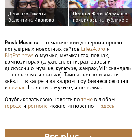
отеле
Девушка Тимати
Певица Женя Малахова
Валентина Иванова
появилась на публике с
снялась с годовалой
дочерью
дочерью в парной
фотосессии
Poisk-Music.ru
— тематический дочерний проект
популярных новостных сайтов
Life24.pro
и
BigPot.news
о музыке, музыкантах, певцах,
композиторах (слухи, сплетни, разговоры и
дискуссии о музыке, культуре, жанрах, VIP-скандалы
— в новостях и статьях). Тайны светской жизни
звёзд — в кадре и за кадром шоу-бизнеса сегодня
и
сейчас
. Новости о музыке, и не только...
Опубликовать свою новость по
теме
в любом
городе
и
регионе
можно мгновенно —
здесь
Rss.plus