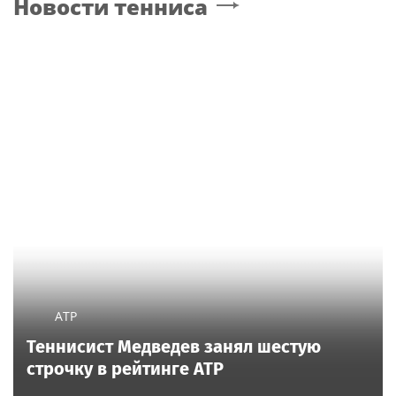
Новости тенниса
в Сети "взорвались"
ATP
Теннисист Медведев занял шестую
строчку в рейтинге ATP