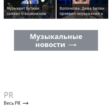
Музыкант Бутман
Волочкова: Дима Билан
заявил о возможном
проявил неуважение к
появлении первого в
зрителям на своем
России джазового вуза
концерте в Москве
Музыкальные
новости
PR
Весь PR