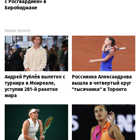
с Росгвардией» в
Биробиджане
News.tennis
Андрей Рублёв вылетел с
Россиянка Александрова
турнира в Монреале,
вышла в четвертый круг
уступив 281-й ракетке
"тысячника" в Торонто
мира