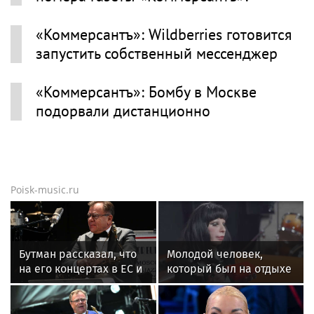
«Коммерсантъ»: Wildberries готовится
запустить собственный мессенджер
«Коммерсантъ»: Бомбу в Москве
подорвали дистанционно
Poisk-music.ru
Бутман рассказал, что
Молодой человек,
на его концертах в ЕС и
который был на отдыхе
США протестовали
с Агузаровой, опроверг
проплаченные люди
роман с певицей