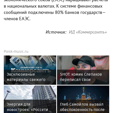
в национальных валютах. К системе финансовых
сообщений подключены 80% банков государств—
членов ЕАЭС.
Источник:
ИД «Коммерсантъ»
Poisk-music.ru
Эксклюзивные
SHOT: комик Слепаков
материалы свежего
переписал свои
номера газеты
квартиры в РФ на
«Коммерсантъ»:
родителей после
переезда
Энергия для
Глеб Самойлов вызвал
новостроек: «Россети
обеспокоенность после