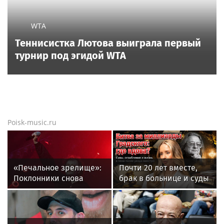
WTA
Теннисистка Лютова выиграла первый
турнир под эгидой WTA
Poisk-music.ru
«Печальное зрелище»:
Почти 20 лет вместе,
Поклонники снова
брак в больнице и суды
возмущены
за миллиард: как
«мычащим» на сцене
сейчас живет вдова
Глебом Самойловым
Александра Градского