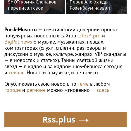
SHOT: комик Слепаков
Певец Александр
переписал свои
Розенбаум назвал
квартиры в РФ на
Любовь Орлову
родителей после
настоящей звездой
переезда
Poisk-Music.ru
— тематический дочерний проект
популярных новостных сайтов
Life24.pro
и
BigPot.news
о музыке, музыкантах, певцах,
композиторах (слухи, сплетни, разговоры и
дискуссии о музыке, культуре, жанрах, VIP-скандалы
— в новостях и статьях). Тайны светской жизни
звёзд — в кадре и за кадром шоу-бизнеса сегодня
и
сейчас
. Новости о музыке, и не только...
Опубликовать свою новость по
теме
в любом
городе
и
регионе
можно мгновенно —
здесь
Rss.plus