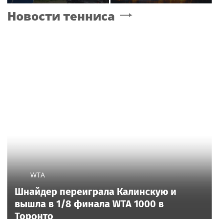
Новосибирск»
концерта в Москве
Новости тенниса
обеспечили почти 12
МВт мощности для
новых жилых
кварталов
WTA
Шнайдер переиграла Калинскую и
вышла в 1/8 финала WTA 1000 в
Торонто