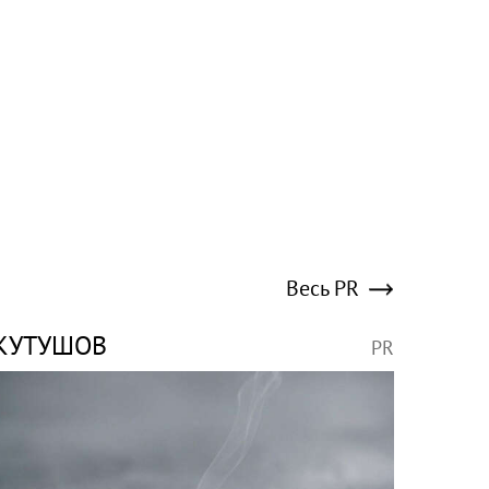
Весь PR
КУТУШОВ
PR