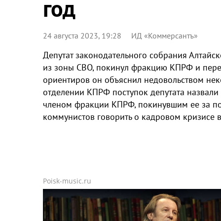
год
24 августа 2023, 19:28
ИД «Коммерсантъ»
Депутат законодательного собрания Алтайс
из зоны СВО, покинул фракцию КПРФ и перех
ориентиров он объяснил недовольством не
отделении КПРФ поступок депутата назвали
членом фракции КПРФ, покинувшим ее за по
коммунистов говорить о кадровом кризисе в
Poisk-music.ru