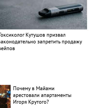
Токсиколог Кутушов призвал
законодательно запретить продажу
вейпов
Почему в Майами
арестовали апартаменты
Игоря Крутого?