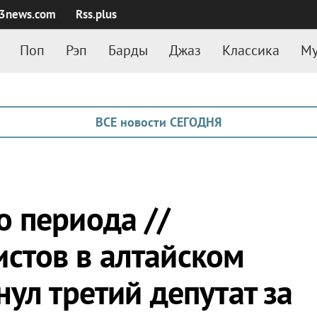
3news.com
Rss.plus
Поп
Рэп
Барды
Джаз
Классика
Му
ВСЕ новости СЕГОДНЯ
 периода //
стов в алтайском
ул третий депутат за