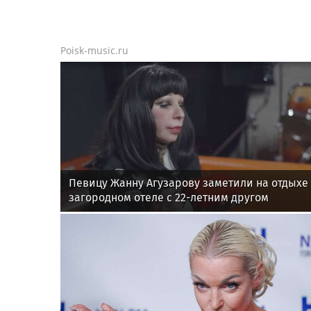
Poisk-music.ru
Певицу Жанну Агузарову заметили на отдыхе
загородном отеле с 22-летним другом