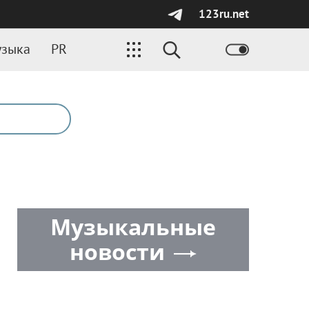
123ru.net
зыка
PR
Музыкальные
новости