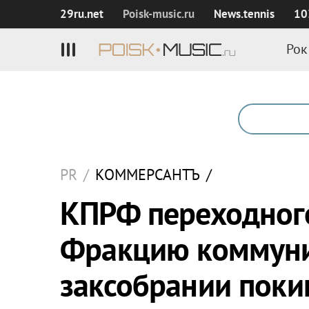
29ru.net
Poisk‑music.ru
News.tennis
10
Рок
PR
/
КОММЕРСАНТЪ
/
КПРФ переходного
Фракцию коммуни
заксобрании покин