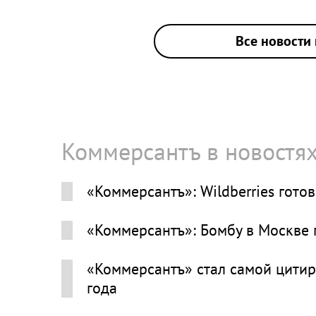
Все новости 
Коммерсантъ в новостя
«Коммерсантъ»: Wildberries гото
«Коммерсантъ»: Бомбу в Москве
«Коммерсантъ» стал самой цитир
года