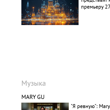
премьеру 27
Музыка
MARY GU
"Я ревную": Mar