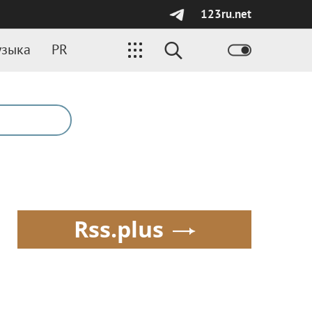
123ru.net
зыка
PR
Rss.plus