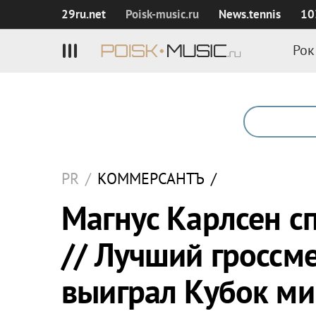
29ru.net
Poisk‑music.ru
News.tennis
10
Рок
PR
/
КОММЕРСАНТЪ
/
Магнус Карлсен с
// Лучший гроссм
выиграл Кубок ми