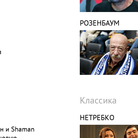
РОЗЕНБАУМ
я
Классика
НЕТРЕБКО
ан и Shaman
 новую