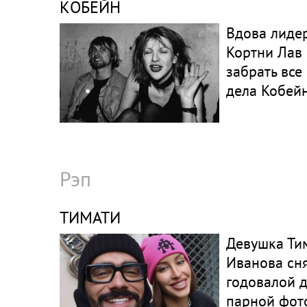
КОБЕЙН
Вдова лидер
Кортни Лав
забрать все
дела Кобей
Рэп
ТИМАТИ
Девушка Ти
Иванова сня
годовалой 
парной фот