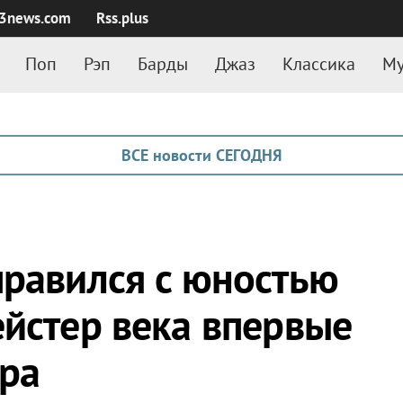
3news.com
Rss.plus
Поп
Рэп
Барды
Джаз
Классика
Му
ВСЕ новости СЕГОДНЯ
правился с юностью
ейстер века впервые
ра