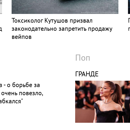
Токсиколог Кутушов призвал
д
законодательно запретить продажу
вейпов
Поп
ГРАНДЕ
 - о борьбе за
 очень повезло,
абкался"