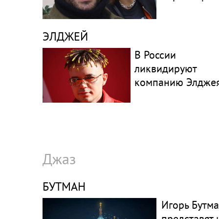
ЭЛДЖЕЙ
В России
ликвидируют
компанию Элдже
Джаз
БУТМАН
Игорь Бутм
представят