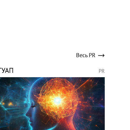
Весь PR
ГУАП
PR