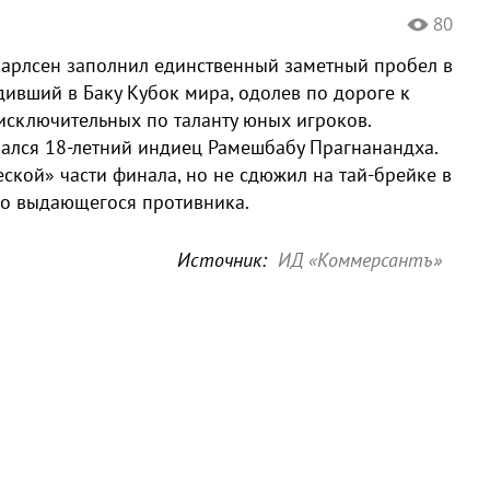
80
арлсен заполнил единственный заметный пробел в
ивший в Баку Кубок мира, одолев по дороге к
 исключительных по таланту юных игроков.
ался 18-летний индиец Рамешбабу Прагнанандха.
еской» части финала, но не сдюжил на тай-брейке в
го выдающегося противника.
Источник:
ИД «Коммерсантъ»