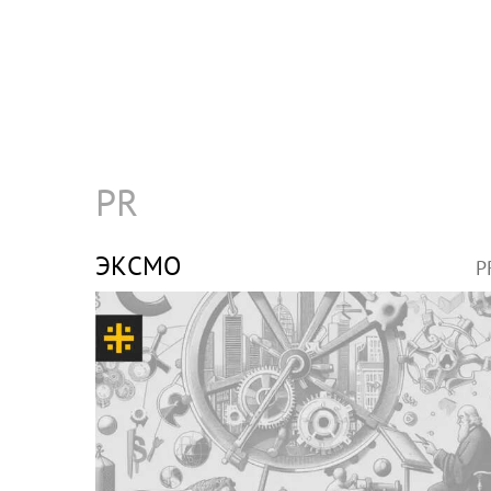
PR
ЭКСМО
P