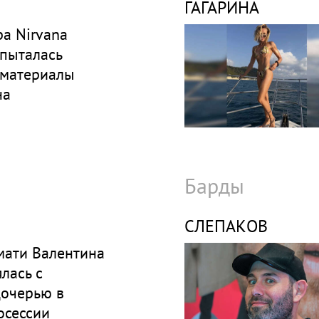
ГАГАРИНА
а Nirvana
 пыталась
 материалы
на
Барды
СЛЕПАКОВ
мати Валентина
лась с
дочерью в
осессии