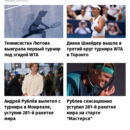
Bigpot.news
Лучшими бойцами
Росгвардия обеспечила
Уральского округа
правопорядок на
Росгвардии стали
футбольном матче РПЛ в
военнослужащие
Дагестане
озерского соединения по
охране важных
государственных
объектов