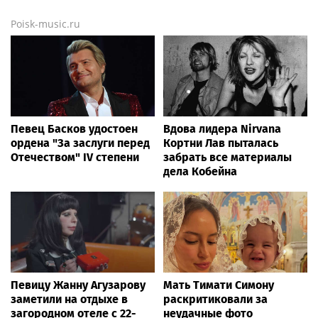
Росавиация: Внуково и
Суд продлил арест
Домодедово ограничили
обвиняемому в
полеты
мошенничестве экс-
продюсеру Газманова
Россе
News.tennis
Теннисистка Лютова
Диана Шнайдер вышла в
выиграла первый турнир
третий круг турнира WTA
под эгидой WTA
в Торонто