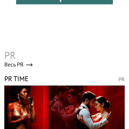
«Коммерсантъ» стал самой
цитируемой газетой в соцсетях в июне
2026 года
«Коммерсантъ»: На российских АЗС
стабилизировалась ситуация
Poisk-music.ru
Жанну Агузарову
Певица Женя Малахова
засняли на отдыхе с
появилась на публике с
22‑летним другом
дочерью