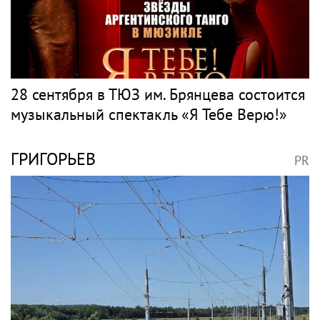
Певец пообещал
Сергунина рассказала
доработать новое шоу,
о новой программе
подвергнутое критике
Москвы для российских
инноваторов
Авто в России и
мире
PR
Весь PR
PR TIME
PR