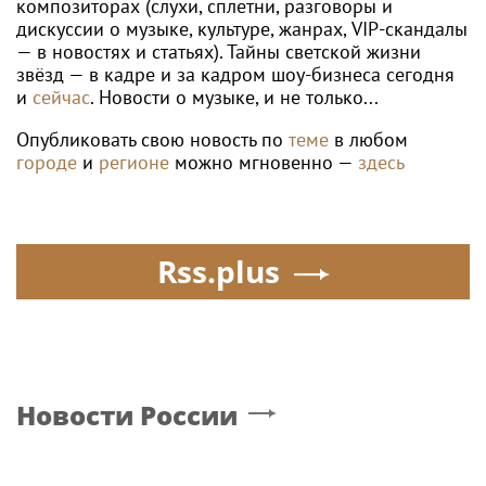
АННА КУРНИКОВА
Shot: Курникова и Иглесиас потратили
более полумиллиарда рублей на
поместье в Майами
Poisk-music.ru
Балерина Волочкова
Зумер открестился от
раскрыла, что ее отец
романа с 64-летней
не может
Жанной Агузаровой
восстановиться после
инсульта