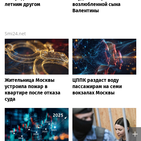
Андрей Рублёв вылетел с
Рублев сенсационно
турнира в Монреале,
уступил 281-й ракетке
уступив 281-й ракетке
мира на старте
мира
"Мастерса"
Poisk-music.ru
Певец Басков удостоен
Вдова лидера Nirvana
ордена "За заслуги перед
Кортни Лав пыталась
Отечеством" IV степени
забрать все материалы
дела Кобейна