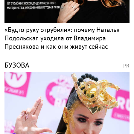
Вдова лидера Nirvana Кортни Лав
пыталась забрать все материалы дела
Кобейна
Поп
ПРЕСНЯКОВ
PR