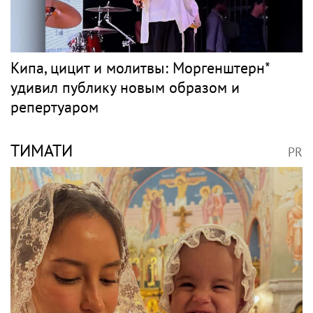
Бузова прощается c очередным бизнесом
в России
Рэп
МОРГЕНШТЕРН
PR