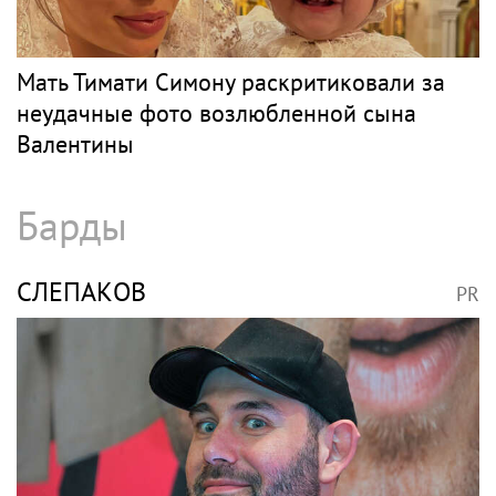
Кипа, цицит и молитвы: Моргенштерн*
удивил публику новым образом и
репертуаром
ТИМАТИ
PR