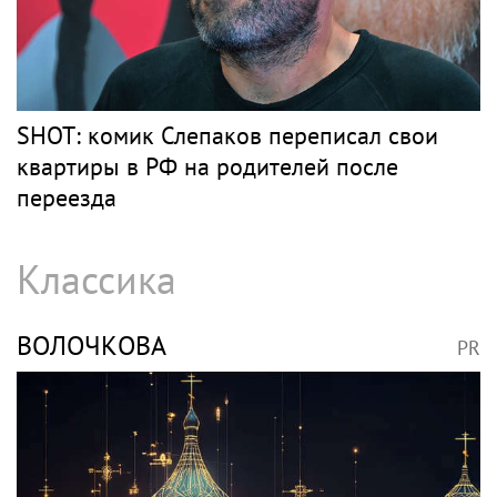
Мать Тимати Симону раскритиковали за
неудачные фото возлюбленной сына
Валентины
Барды
СЛЕПАКОВ
PR