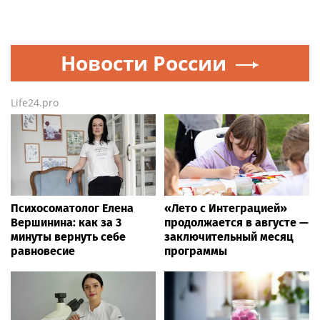
Психосоматолог Елена
«Лето с Интеграцией»
Вершинина: как за 3
продолжается в августе —
минуты вернуть себе
заключительный месяц
равновесие
программы
Все города России от А до Я
Moscow.media
Шоу-биз
— сегодня и сейчас (ежесекундное