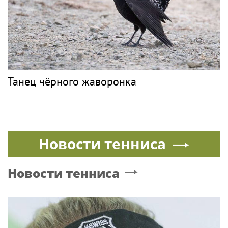
ВЛАД А4
PR
Миллионы подписчиков и миллионные
долги: ФНС заблокировала счета Влада
Бумаги