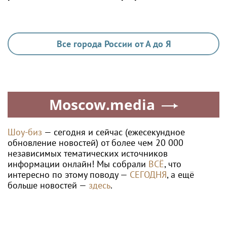
на Tour de Russie в Петербурге
Ria.city
Индекс Мосбиржи
Лучшими бойцами
впервые с 2026 года
Уральского округа
превысил 2 300 пунктов
Росгвардии стали
военнослужащие
озерского соединения по
охране важных
государственных
объектов