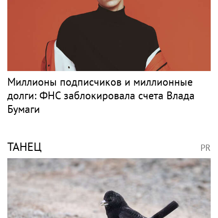
«Скучаю!»: Анна Нетребко трогательно
отреагировала на отъезд 17-летнего сына
в Данию
Музыка