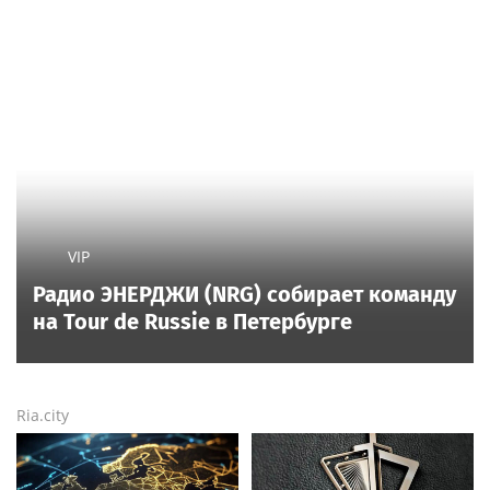
Мать Тимати Симону
«Не стал говорить о
раскритиковали за
разводе»: почему
неудачные фото
Джиган после
возлюбленной сына
расставания
Валентины
неожиданно сделал
Poisk-Music.ru
— тематический дочерний проект
главным своих детей
популярных новостных сайтов
Life24.pro
и
BigPot.news
о музыке, музыкантах, певцах,
композиторах (слухи, сплетни, разговоры и
дискуссии о музыке, культуре, жанрах, VIP-скандалы
— в новостях и статьях). Тайны светской жизни
звёзд — в кадре и за кадром шоу-бизнеса сегодня
и
сейчас
. Новости о музыке, и не только...
Опубликовать свою новость по
теме
в любом
городе
и
регионе
можно мгновенно —
здесь
Rss.plus