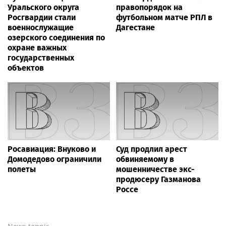
Психосоматолог Елена
«Лето с Интеграцией»
Вершинина: как за 3
продолжается в августе —
минуты вернуть себе
заключительный месяц
равновесие
программы
Фотодинамическая
Гастроэнтеролог Садыков
терапия: как
объяснил, как сахар в
современные технологии
рационе ускоряет
меняют подход к лечению
изнашивание тканей
онкологии