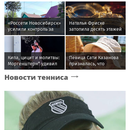
«Россети Новосибирск»
Наталья Фриске
усилили контроль за
затопила десять этажей
незаконными
в Москве, соседи
подвесами ВОЛС: охват
подали в суд
проверок вырос в 1,5
раза
Кипа, цицит и молитвы:
Певица Сати Казанова
Моргенштерн* удивил
призналась, что
публику новым
назвала дочь в честь
Новости тенниса
образом и
индуистской богини
репертуаром