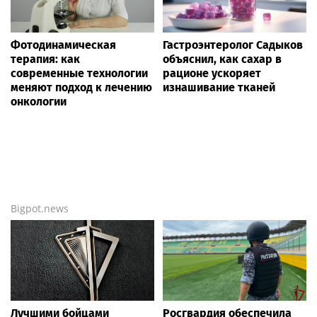
обновление новостей) от более чем 20 000
независимых тематических источников
информации онлайн! Мы собрали
ВСЁ
, что
интересно по этому поводу —
СЕГОДНЯ
, а ещё
больше новостей —
здесь
.
Новости России
Life24.pro