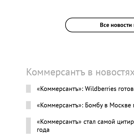
Все новости 
Коммерсантъ в новостя
«Коммерсантъ»: Wildberries гото
«Коммерсантъ»: Бомбу в Москве
«Коммерсантъ» стал самой цитир
года