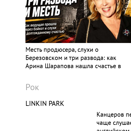
Месть продюсера, слухи о
Березовском и три развода: как
Арина Шарапова нашла счастье в
четвёртом браке
Рок
LINKIN PARK
Канцеров п
чаще слушае
английском 