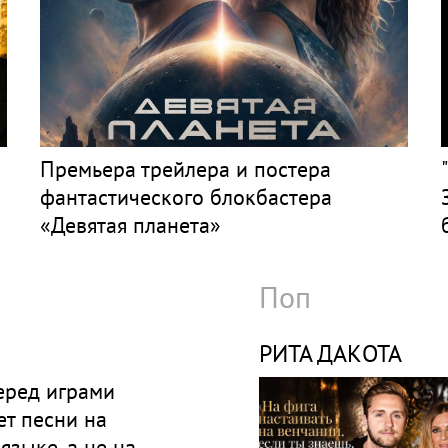
Премьера трейлера и постера
фантастического блокбастера
«Девятая планета»
Поп
РИТА ДАКОТА
еред играми
т песни на
языке, а не на