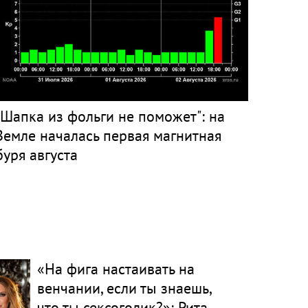
"Шапка из фольги не поможет": на
Земле началась первая магнитная
буря августа
«На фига настаивать на
венчании, если ты знаешь,
что ты сексоголик?»: Рита