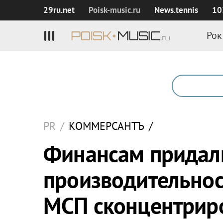
29ru.net
Poisk‑music.ru
News.tennis
10
Рок
PR
/
КОММЕРСАНТЪ
/
Финансам придал
производительнос
МСП сконцентриро