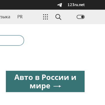
123ru.net
зыка
PR
Авто в России и
мире