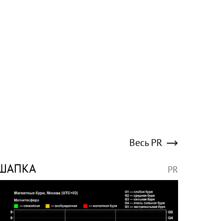
Весь PR
ШАПКА
PR