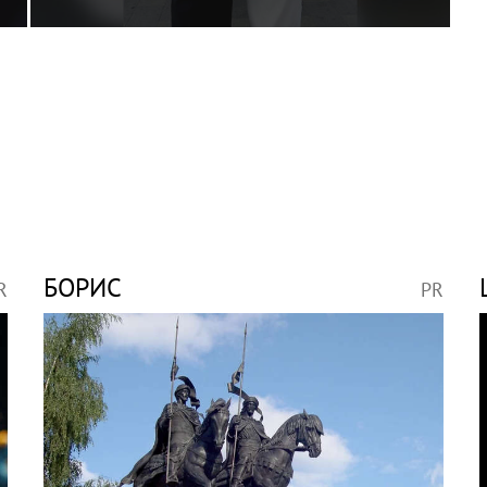
БОРИС
R
PR