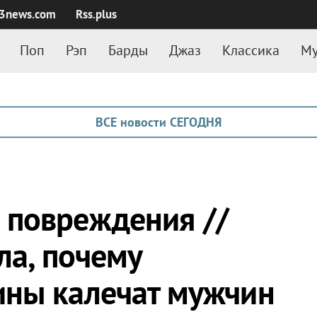
3news.com
Rss.plus
Поп
Рэп
Барды
Джаз
Классика
Му
ВСЕ новости СЕГОДНЯ
 повреждения //
ла, почему
ины калечат мужчин