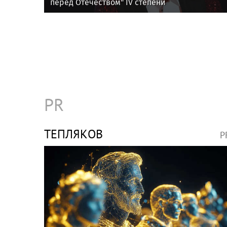
перед Отечеством" IV степени
PR
ТЕПЛЯКОВ
P