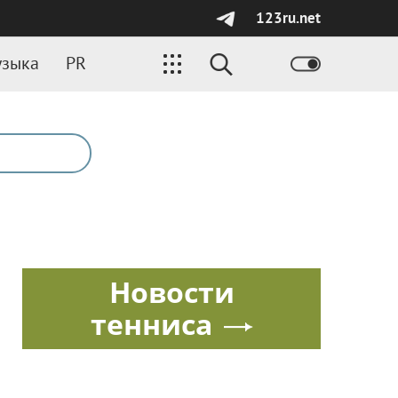
123ru.net
зыка
PR