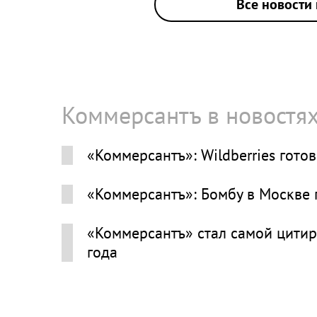
Все новости 
Коммерсантъ в новостя
«Коммерсантъ»: Wildberries гото
«Коммерсантъ»: Бомбу в Москве
«Коммерсантъ» стал самой цитир
года