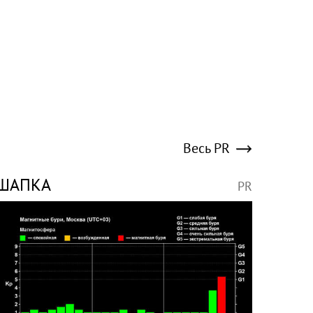
Весь PR
ШАПКА
PR