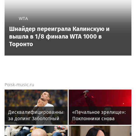
Певец Билан признался в слушателям в
любви после критики
Новости тенниса
Новости тенниса