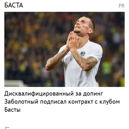
"Звездач": певица Ханна вышла в свет с
украшениями на 10 млн рублей
Рэп
РЭПЕР ST
PR