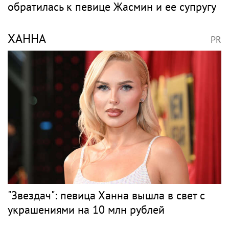
Глеб Самойлов вызвал обеспокоенность
после концерта в Москве
Поп
ЖАСМИН
PR