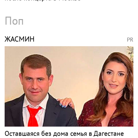
Архивный запрос Кортни Лав вновь
вернул внимание к делу Кобейна
САМОЙЛОВ
PR