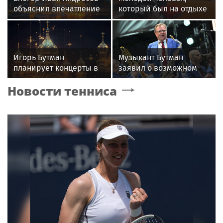
объяснил впечатление
который был на отдыхе
от образа Аллы
с Агузаровой, опроверг
Пугачевой
роман с певицей
Игорь Бутман
Музыкант Бутман
планирует концерты в
заявил о возможном
Бразилии и Никарагуа
появлении первого в
Новости тенниса
в этом году
России джазового вуза