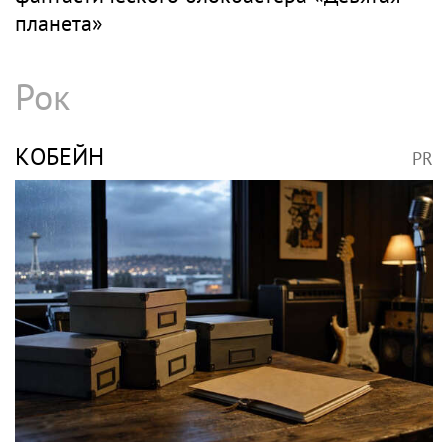
Токсиколог Кутушов призвал
законодательно запретить продажу
вейпов
ТУРКИНА
PR