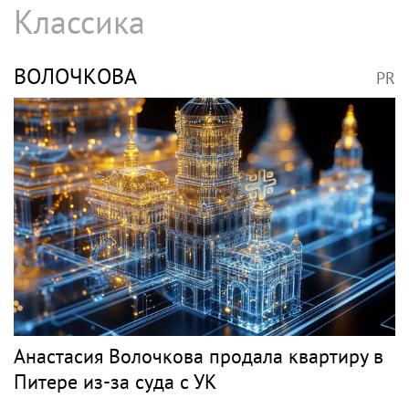
Певец Александр Розенбаум назвал
Любовь Орлову настоящей звездой
Джаз
БУТМАН
PR