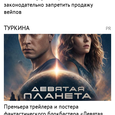
Новости тенниса
PR
Весь PR
КУТУШОВ
PR