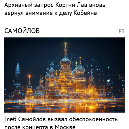
Премьера трейлера и постера
фантастического блокбастера «Девятая
планета»
Рок
КОБЕЙН
PR