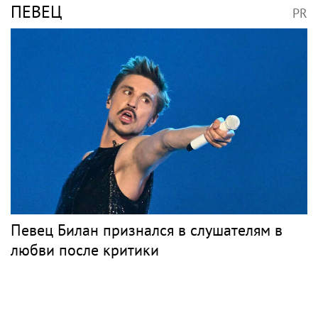
«Скучаю!»: Анна Нетребко трогательно
отреагировала на отъезд 17-летнего сына
в Данию
Музыка
ТАНЕЦ
PR