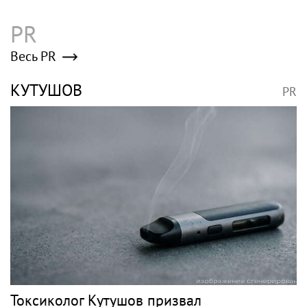
«Коммерсантъ»: Бомбу в Москве
подорвали дистанционно
Poisk-music.ru
Жанна Агузарова
Премьера трейлера и
появилась на отдыхе
постера
с 22-летним
фантастического
фотографом
блокбастера «Девятая
планета»
Бутман заявил, что
Певица SYUZANNA
предложит Долиной
(Сюзанна Грамагина):
кафедру в будущем
как перестать
джазовом вузе
волноваться и начать
говорить спокойно