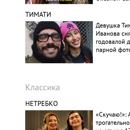
ТИМАТИ
Девушка Ти
Иванова сня
годовалой 
парной фот
Классика
НЕТРЕБКО
«Скучаю!»:
трогательно