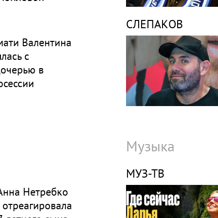
СЛЕПАКОВ
мати Валентина
лась с
дочерью в
осессии
Музыка
МУЗ-ТВ
 Анна Нетребко
 отреагировала