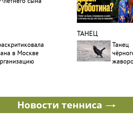
7-летнего сына
ТАНЕЦ
раскритиковала
Танец
лана в Москве
чёрног
организацию
жавор
Новости тенниса