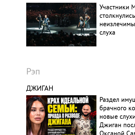
Участники M
столкнулись
неизлечим
слуха
Рэп
ДЖИГАН
Раздел имущ
брачного ко
новые слухи
Джиган посл
Оксаной Са