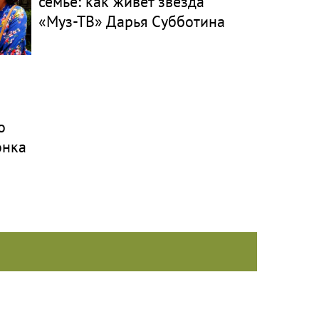
семье: как живет звезда
«Муз-ТВ» Дарья Субботина
о
онка