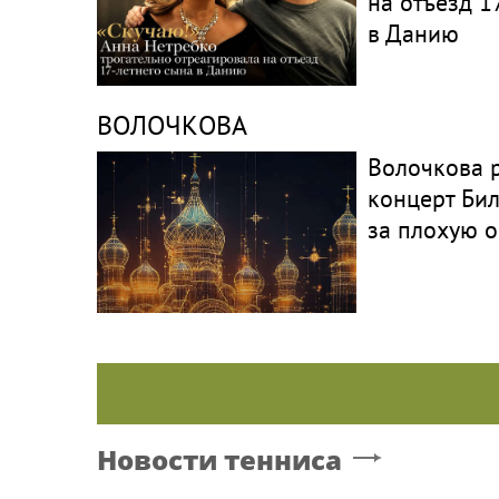
на отъезд 1
в Данию
ВОЛОЧКОВА
Волочкова 
концерт Би
за плохую 
Новости тенниса