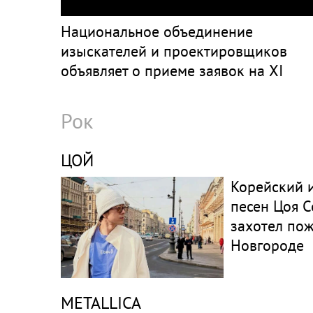
Национальное объединение
изыскателей и проектировщиков
объявляет о приеме заявок на XI
Международный профессиональный
конкурс НОПРИЗ на лучший проект
Рок
ЦОЙ
Корейский 
песен Цоя С
захотел по
Новгороде
METALLICA