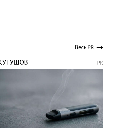
Весь PR
КУТУШОВ
PR