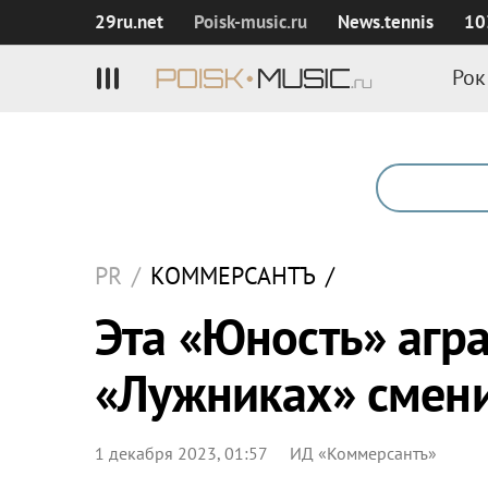
29ru.net
Poisk‑music.ru
News.tennis
10
Рок
PR
/
КОММЕРСАНТЪ
/
Эта «Юность» агра
«Лужниках» смен
1 декабря 2023, 01:57
ИД «Коммерсантъ»