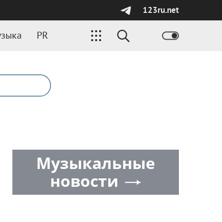
123ru.net
зыка
PR
Музыкальные
новости