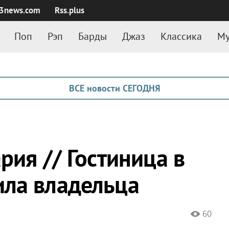
3news.com
Rss.plus
Поп
Рэп
Барды
Джаз
Классика
Му
ВСЕ новости СЕГОДНЯ
рия // Гостиница в
ила владельца
60