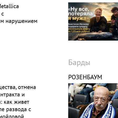
etallica
 с
ым нарушением
Барды
РОЗЕНБАУМ
ества, отмена
нтракта и
: как живет
е развода с
мойловой