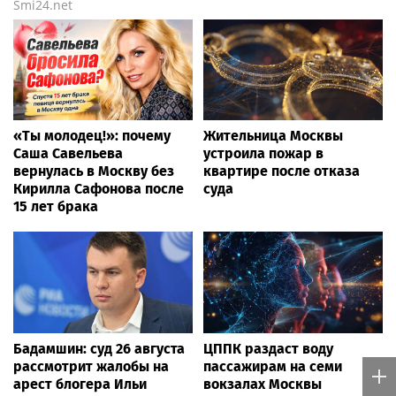
Smi24.net
«Ты молодец!»: почему
Жительница Москвы
Саша Савельева
устроила пожар в
вернулась в Москву без
квартире после отказа
Кирилла Сафонова после
суда
15 лет брака
Бадамшин: суд 26 августа
ЦППК раздаст воду
рассмотрит жалобы на
пассажирам на семи
арест блогера Ильи
вокзалах Москвы