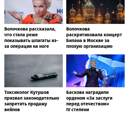
Волочкова рассказала,
Волочкова
что стала реже
раскритиковала концерт
показывать шпагаты из-
Билана в Москве за
за операции на ноге
плохую организацию
Токсиколог Кутушов
Баскова наградили
призвал законодательно
орденом «За заслуги
запретить продажу
перед отечеством»
вейпов
IV степени