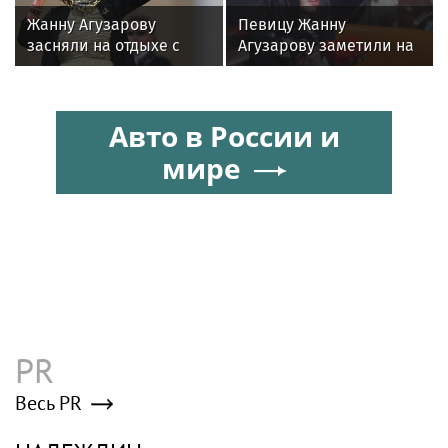
главным своих детей
Жанну Агузарову
Певицу Жанну
засняли на отдыхе с
Агузарову заметили на
22‑летним другом
отдыхе в загородном
отеле с 22-летним
другом
Авто в России и
мире
PR
Весь PR