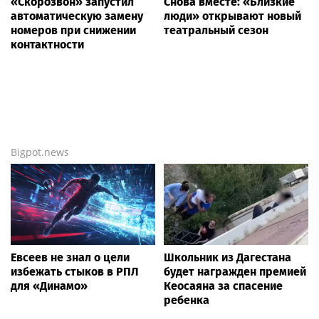
«Скорозвон» запустил
Снова вместе: «Близкие
автоматическую замену
люди» открывают новый
номеров при снижении
театральный сезон
контактности
Bigpot.news
Евсеев не знал о цели
Школьник из Дагестана
избежать стыков в РПЛ
будет награжден премией
для «Динамо»
Кеосаяна за спасение
ребенка