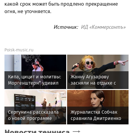
какой срок может быть продлено прекращение
огня, не уточняется.
Источник:
ИД «Коммерсантъ»
Poisk-music.ru
Кипа, цицит и молитвы:
Жанну Агузарову
Моргенштерн* удивил
засняли на отдыхе с
публику новым
22‑летним другом
образом и
репертуаром
Сергунина рассказала
Журналистка Собчак
о новой программе
сравнила Дмитриенко
Москвы для российских
и Крида, назвав их
Новости тенниса
инноваторов
дуэль исторической