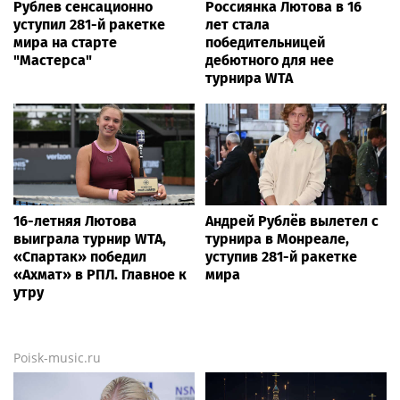
Рублев сенсационно
Россиянка Лютова в 16
уступил 281-й ракетке
лет стала
мира на старте
победительницей
"Мастерса"
дебютного для нее
турнира WTA
16-летняя Лютова
Андрей Рублёв вылетел с
выиграла турнир WTA,
турнира в Монреале,
«Спартак» победил
уступив 281-й ракетке
«Ахмат» в РПЛ. Главное к
мира
утру
Poisk-music.ru