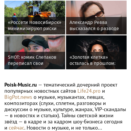
«Россети Новосибирск»
Александр Ревва
минимизируют риски
высказался о разводе
повреждений ЛЭП за
Михаила Галустяна с
счет масштабной
супругой
расчистки просек
SHOT: комик Слепаков
«Золотая клетка»
переписал свои
осталась в прошлом:
квартиры в РФ на
как Алсу изменила
родителей после
жизнь после развода
переезда
Poisk-Music.ru
— тематический дочерний проект
популярных новостных сайтов
Life24.pro
и
BigPot.news
о музыке, музыкантах, певцах,
композиторах (слухи, сплетни, разговоры и
дискуссии о музыке, культуре, жанрах, VIP-скандалы
— в новостях и статьях). Тайны светской жизни
звёзд — в кадре и за кадром шоу-бизнеса сегодня
и
сейчас
. Новости о музыке, и не только...