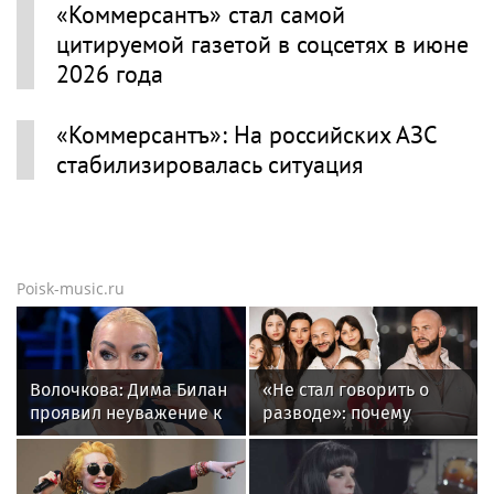
«Коммерсантъ» стал самой
цитируемой газетой в соцсетях в июне
2026 года
«Коммерсантъ»: На российских АЗС
стабилизировалась ситуация
Poisk-music.ru
Волочкова: Дима Билан
«Не стал говорить о
проявил неуважение к
разводе»: почему
зрителям на своем
Джиган после
концерте в Москве
расставания
неожиданно сделал