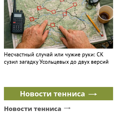
Музыка
ТОЛКУНОВА
PR
Двадцать лет одиночества при живом
муже: какие драмы скрывала Валентина