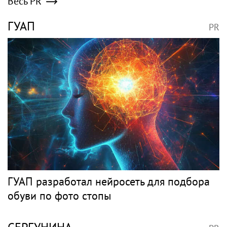
Poisk-music.ru
Сергунина: Пятый
ГУАП — в топ‑6 на
фестиваль «Вкусы
Всероссийской летней
России» пройдет в
Универсиаде по
Москве 13–23 августа
спортивному
ориентированию
Национальное
"Организм начал
объединение
сдавать": Волочкова
изыскателей и
раскрыла причину
проектировщиков
отсутствия фотографий
объявляет о приеме
со шпагатами
Музыкальные
заявок на XI
Международный
новости
профессиональный
конкурс НОПРИЗ на
лучший проект