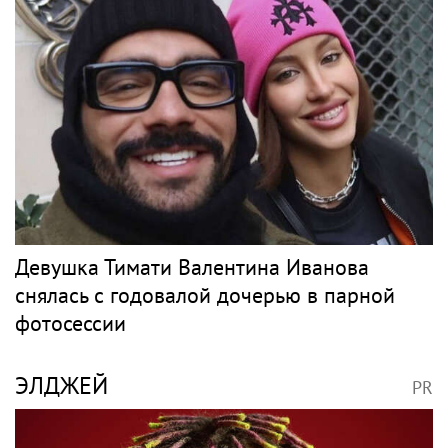
КОРОЛЁВА
PR
Холодный приём и закрытые эфиры:
почему Наташа Королёва столкнулась с
давлением Аллы Пугачёвой на заре
карьеры