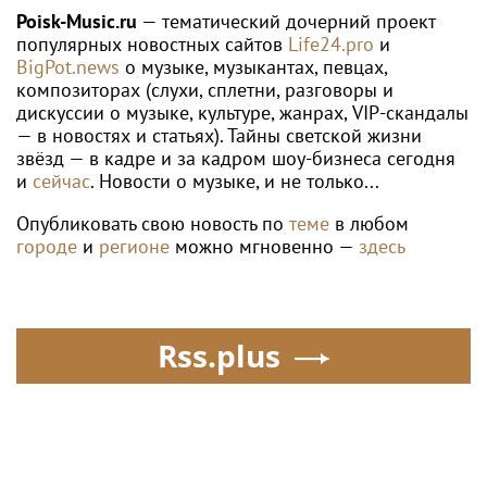
WTA
16-летняя Лютова выиграла титул на
турнире WTA-250 в Мемфисе
Poisk-music.ru
Новости со
Наталья Фриске
строительства второго
затопила десять этажей