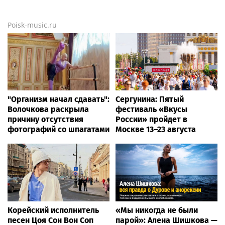
Школьник из Дагестана
Источник 360.ru: в районе
будет награжден премией
Внуково рыбак поймал
Кеосаяна за спасение
на крючок затонувший
ребенка
автомобиль
News.tennis
Винус Уильямс проиграла
Рублёв сенсационно
Камилле Рахимовой на
проиграл 281-й ракетке
турнире WTA 1000
во втором круге
«Мастерса» в Монреале