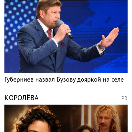
фанаты Константина Кинчева
МАКАРЕВИЧ
PR
Омут или брод? Пьяный Андрей
Макаревич сиганул с моста в Москву-реку