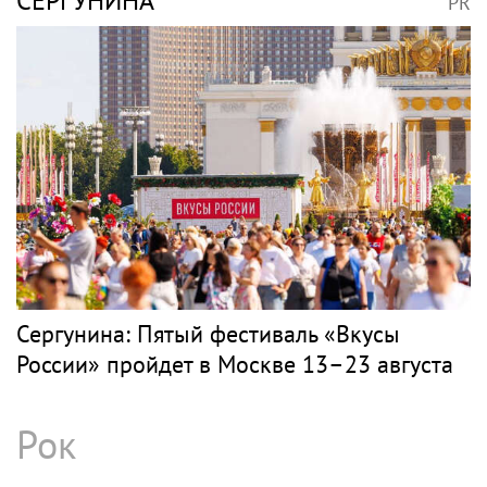
PR
Весь PR
ГУАП
PR