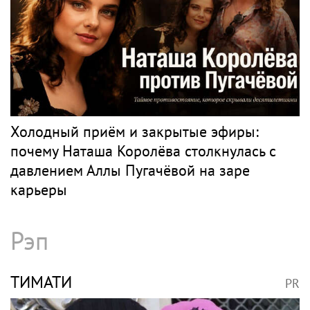
Поп
БУЗОВА
PR
Губерниев назвал Бузову дояркой на селе