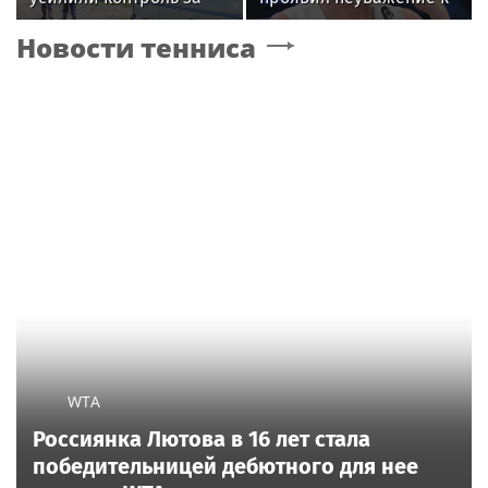
незаконными
зрителям на своем
Новости тенниса
подвесами ВОЛС: охват
концерте в Москве
проверок вырос в 1,5
раза
WTA
Россиянка Лютова в 16 лет стала
победительницей дебютного для нее