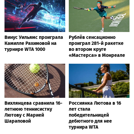
Bigpot.news
Формулу безопасности
Росавиация сообщила о
показал спецназ
введении ограничений на
Росгвардии юным
полеты в Домодедово
динамовцам
Свердловской области