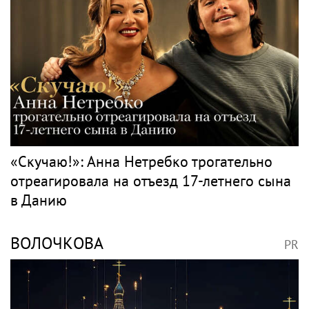
переезда
РОЗЕНБАУМ
PR
Певец Александр Розенбаум назвал
Любовь Орлову настоящей звездой