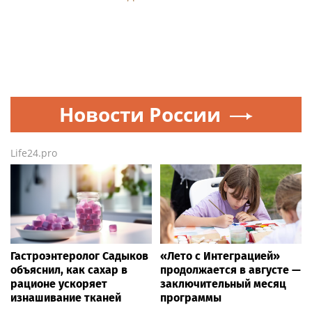
«Букет длиною в жизнь»:
«Деловые Линии»
фонд «АиФ. Доброе
открыли новый офис в
сердце» приглашает
аэропорту Благовещенска
школы принять участие в
акции «Дети и Цветы»
Все города России от А до Я