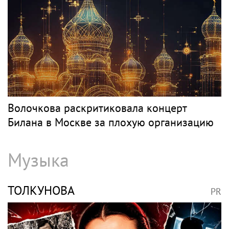
Классика
НЕТРЕБКО
PR
«Скучаю!»: Анна Нетребко трогательно
отреагировала на отъезд 17-летнего сына