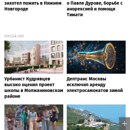
Вихлянцева сравнила 16-
Россиянка Лютова в 16
летнюю теннисистку
лет стала
Лютову с Марией
победительницей
Шараповой
дебютного для нее
турнира WTA
Poisk-music.ru
"Организм начал сдавать":
Сергунина: Пятый
Волочкова раскрыла
фестиваль «Вкусы
причину отсутствия
России» пройдет в
фотографий со шпагатами
Москве 13–23 августа