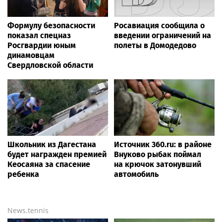
Гастроэнтеролог Садыков
«Лето с Интеграцией»
объяснил, как сахар в
продолжается в августе —
рационе ускоряет
заключительный месяц
изнашивание тканей
программы
Гастроэнтеролог Садыков
Радио ЭНЕРДЖИ (NRG)
объяснил, как сахар в
собирает команду на Tour
рационе ускоряет
de Russie в Петербурге
изнашивание тканей