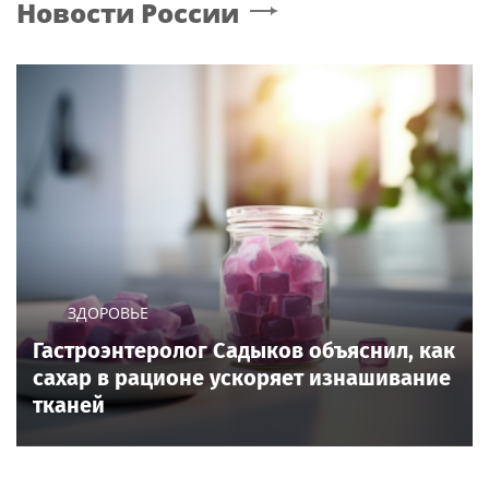
этапа линии
в Москве, соседи
«Славянка»
подали в суд
SHOT: комик Слепаков
Яна Рудковская
переписал свои
поддержала Диму
квартиры в РФ на
Билана после скандала
родителей после
с высокой сценой
переезда
Poisk-Music.ru
— тематический дочерний проект
популярных новостных сайтов
Life24.pro
и
BigPot.news
о музыке, музыкантах, певцах,
композиторах (слухи, сплетни, разговоры и
дискуссии о музыке, культуре, жанрах, VIP-скандалы
— в новостях и статьях). Тайны светской жизни
звёзд — в кадре и за кадром шоу-бизнеса сегодня
и
сейчас
. Новости о музыке, и не только...
Опубликовать свою новость по
теме
в любом
городе
и
регионе
можно мгновенно —
здесь