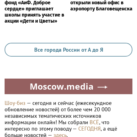
ЗДОРОВЬЕ
Гастроэнтеролог Садыков объяснил, как
сахар в рационе ускоряет изнашивание
тканей
Ria.city
ГК «КОРТРОС» стала
«Деловые Линии» в
лауреатом первой
Челябинске переезжают
Национальной премии в
на новый адрес
области архитектуры и
градостроительства за
проект района
«Академический»