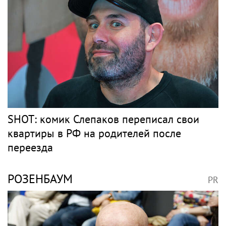
снялась с годовалой дочерью в парной
фотосессии
ЭЛДЖЕЙ
PR
В России ликвидируют компанию Элджея