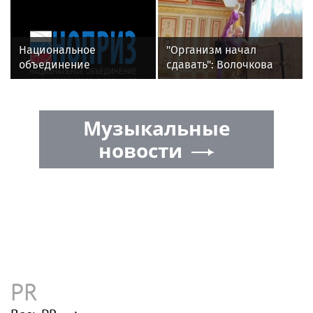
Коммерсантъ в новостях
«Коммерсантъ»: Wildberries готовится
запустить собственный мессенджер
«Коммерсантъ»: Бомбу в Москве
подорвали дистанционно
«Коммерсантъ» стал самой
цитируемой газетой в соцсетях в июне
2026 года