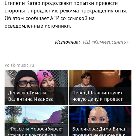
Египет и Катар продолжают попытки привести
стороны к продлению режима прекращения огня.
Об этом сообщает AFP со ссылкой на
осведомленные источники.
Источник:
ИД «Коммерсантъ»
Poisk-music.ru
Девушка Тимати
Певец Шаляпин купил
Валентина Иванова
новую дачу и продаст
снялась с годовалой
старую
дочерью в парной
фотосессии
«Россети Новосибирск»
Волочкова: Дима Билан
усилили контроль за
проявил неуважение к