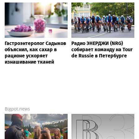
Moscow.media
Шоу-биз
— сегодня и сейчас (ежесекундное
обновление новостей) от более чем 20 000
независимых тематических источников
информации онлайн! Мы собрали
ВСЁ
, что
интересно по этому поводу —
СЕГОДНЯ
, а ещё
больше новостей —
здесь
.
Новости России
Life24.pro