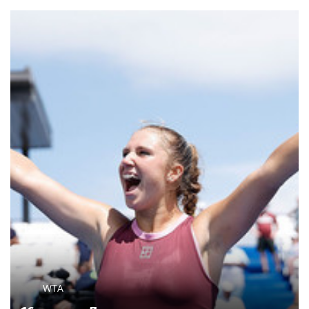
Толкунова
НЕСЧАСТНЫЙ СЛУЧАЙ
PR
Несчастный случай или чужие руки: СК
сузил загадку Усольцевых до двух версий