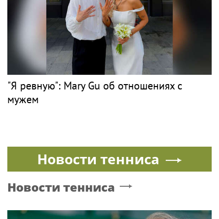
Музыка
ПЕВЕЦ
PR
Певец Билан признался в слушателям в
любви после критики