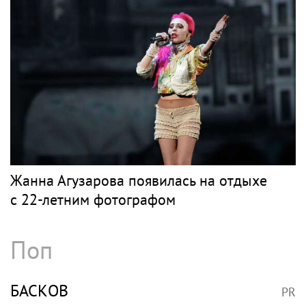
В Сочи депутат Тепляков добивается
изменений в Генплан для нового детсада
Рок
ЛОЗА
PR