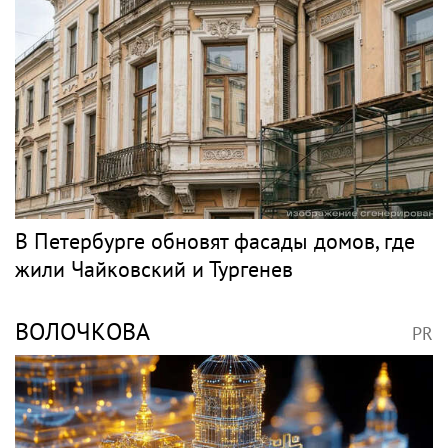
Джаз
БУТМАН
PR
Игорь Бутман планирует концерты в
Бразилии и Никарагуа в этом году