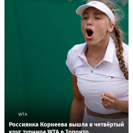
MARY GU
PR
"Я ревную": Mary Gu об отношениях с
мужем