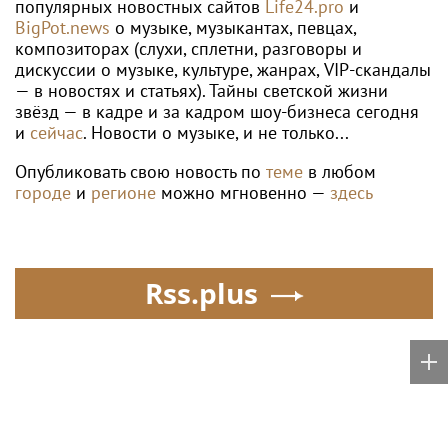
WTA
Россиянка Корнеева вышла в четвёртый
круг турнира WTA в Торонто
Poisk-music.ru
Бутман: Долина может
Балерина Волочкова
возглавить отделение
заявила, что не состоит
вокала в первом в РФ
в отношениях с