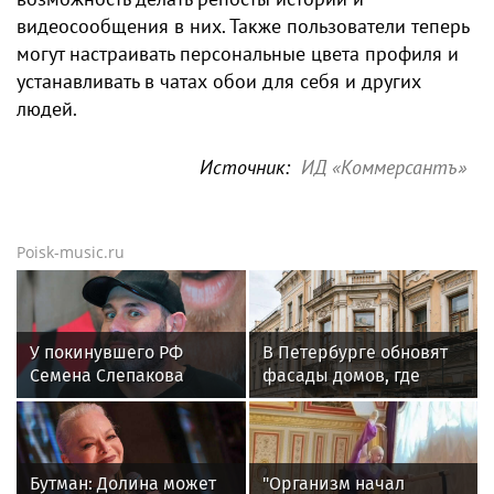
видеосообщения в них. Также пользователи теперь
могут настраивать персональные цвета профиля и
устанавливать в чатах обои для себя и других
людей.
Источник:
ИД «Коммерсантъ»
Poisk-music.ru
У покинувшего РФ
В Петербурге обновят
Семена Слепакова
фасады домов, где
нашли еще две
жили Чайковский и
квартиры в Москве
Тургенев
Бутман: Долина может
"Организм начал