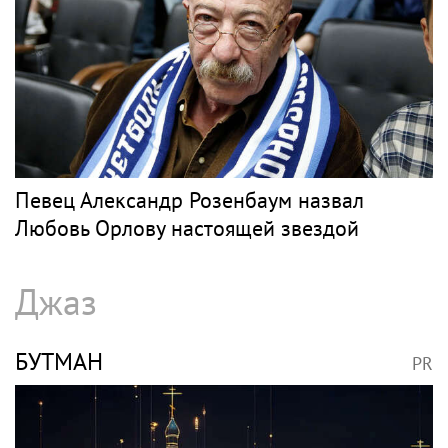
Барды
СЛЕПАКОВ
PR
SHOT: комик Слепаков переписал свои
квартиры в РФ на родителей после
переезда