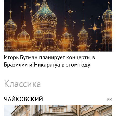
РОЗЕНБАУМ
PR
Певец Александр Розенбаум назвал
Любовь Орлову настоящей звездой