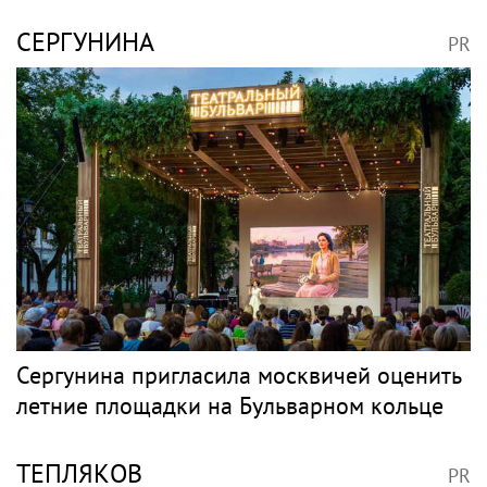
Poisk-music.ru
Глеб Самойлов вызвал
"Организм начал
обеспокоенность после
сдавать": Волочкова
концерта в Москве
раскрыла причину
отсутствия фотографий
со шпагатами
Корейский
Юрий Лоза: "Нету
исполнитель песен Цоя
никакого космоса. Все
Сон Вон Соп захотел
снимки из космоса —
пожить в Нижнем
это фейки"
Новгороде
Авто в России и
мире