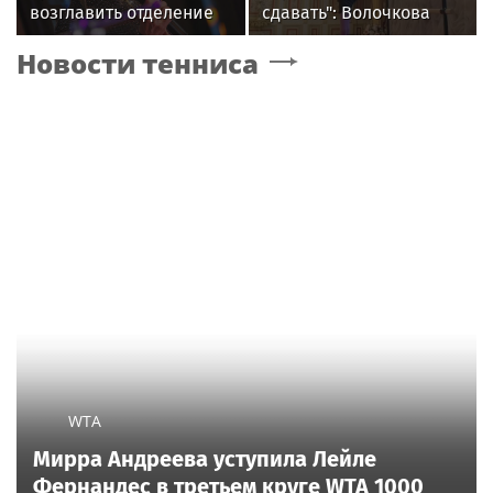
возглавить отделение
сдавать": Волочкова
вокала в первом в РФ
раскрыла причину
Новости тенниса
джазовом вузе
отсутствия фотографий
со шпагатами
WTA
Мирра Андреева уступила Лейле
Фернандес в третьем круге WTA 1000