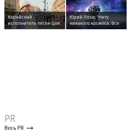
Коммерсантъ в новостях
Эксклюзивные материалы свежего
номера газеты «Коммерсантъ»:
«Коммерсантъ»: Wildberries готовится
запустить собственный мессенджер
«Коммерсантъ»: Бомбу в Москве
подорвали дистанционно