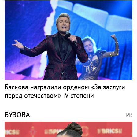
Юрий Лоза не верит, что на Землю
прилетят инопланетяне
АГУЗАРОВА
PR
Жанна Агузарова появилась на отдыхе