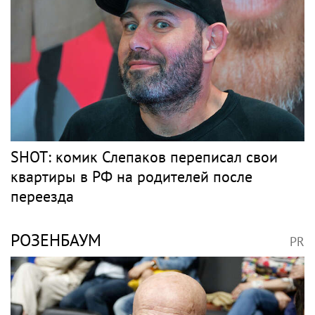
ТИМАТИ
PR
Девушка Тимати Валентина Иванова
снялась с годовалой дочерью в парной
фотосессии