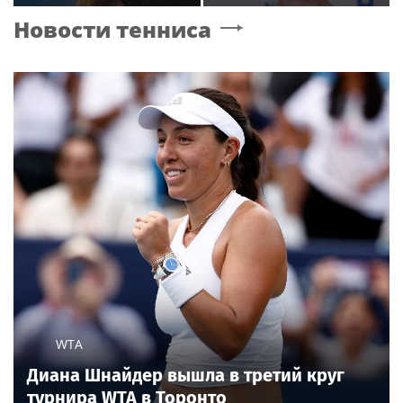
фильме о Басте
отсутствие
Новости тенниса
компенсаций за
затопленную квартиру
WTA
Диана Шнайдер вышла в третий круг
турнира WTA в Торонто