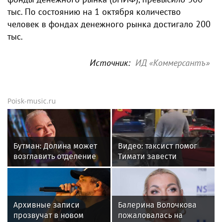
тыс. По состоянию на 1 октября количество
человек в фондах денежного рынка достигало 200
тыс.
Источник:
ИД «Коммерсантъ»
Poisk-music.ru
Бутман: Долина может
Видео: таксист помог
возглавить отделение
Тимати завести
вокала в первом в РФ
эксклюзивный Ferrari
джазовом вузе
F40 за 157 миллионов
рублей
Архивные записи
Балерина Волочкова
прозвучат в новом
пожаловалась на