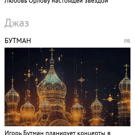
Любовь Орлову настоящей звездой
Джаз
БУТМАН
PR
Игорь Бутман планирует концерты в