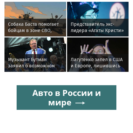
Собака Баста помогает
Представитель экс-
бойцам в зоне СВО,
лидера «Агаты Кристи»
предупреждая о дронах
Глеба Самойлова
ВСУ
заявила о травле
артиста
Музыкант Бутман
Лагутенко запел в США
заявил о возможном
и Европе, лишившись
появлении первого в
дома в Малибу
России джазового вуза
Авто в России и
мире