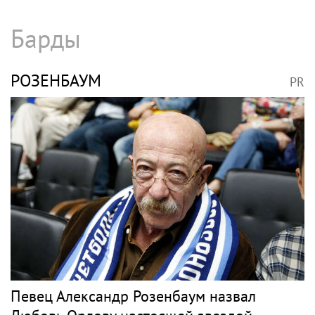
Барды
РОЗЕНБАУМ
PR
Певец Александр Розенбаум назвал