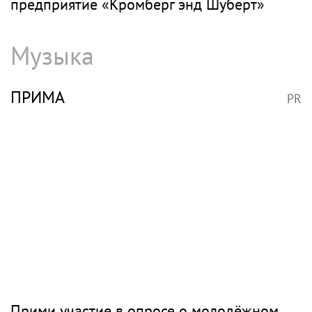
предприятие «Кромберг энд Шуберт»
Музыка
ПРИМА
PR
Прими участие в опросе о молодёжном