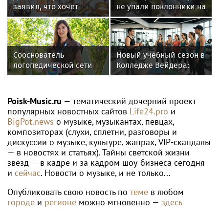
заявил, что хочет
не упали поклонники на
сделать с Долиной
концерте
новую музыкальную
программу
Сооснователь
Новый учебный сезон в
логопедической сети
Колледже Вейдера:
«Разноцветные
стартовали очные
цыплята» выступила на
программы подготовки
VK Fest
фитнес-тренеров и
Poisk-Music.ru
— тематический дочерний проект
специалистов
популярных новостных сайтов
Life24.pro
и
индустрии здоровья
BigPot.news
о музыке, музыкантах, певцах,
композиторах (слухи, сплетни, разговоры и
дискуссии о музыке, культуре, жанрах, VIP-скандалы
— в новостях и статьях). Тайны светской жизни
звёзд — в кадре и за кадром шоу-бизнеса сегодня
и
сейчас
. Новости о музыке, и не только...
Опубликовать свою новость по
теме
в любом
городе
и
регионе
можно мгновенно —
здесь