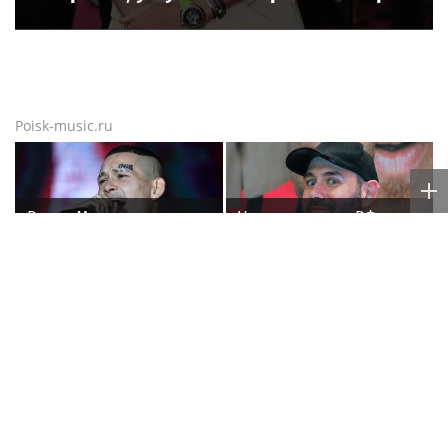
Poisk-music.ru
Рэпер Моргенштерн
У покинувшего РФ
исполнил на концерте
Семена Слепакова
песню Мии Бойки
нашли еще две
"Базовый минимум"
квартиры в Москве
Глеб Самойлов вызвал
Танец с подарками
обеспокоенность после
концерта в Москве
Poisk-Music.ru
— тематический дочерний проект