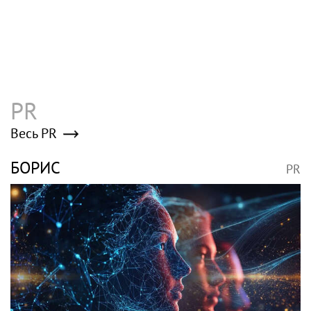
PR
Весь PR
БОРИС
PR