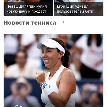
Певец Шаляпин купил
Егор Шип удивил
новую дачу и продаст
пользователей Сети
старую
кардинальной сменой
Новости тенниса
своего имиджа
WTA