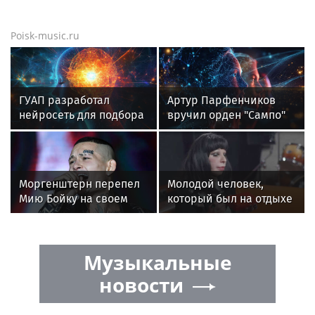
Poisk-music.ru
ГУАП разработал
Артур Парфенчиков
нейросеть для подбора
вручил орден "Сампо"
обуви по фото стопы
семье Бориса Одлиса
Моргенштерн перепел
Молодой человек,
Мию Бойку на своем
который был на отдыхе
концерте
с Агузаровой, опроверг
роман с певицей
Музыкальные
новости