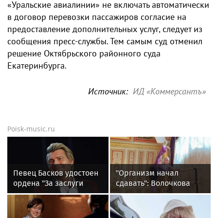
«Уральские авиалинии» не включать автоматически
в договор перевозки пассажиров согласие на
предоставление дополнительных услуг, следует из
сообщения пресс-службы. Тем самым суд отменил
решение Октябрьского районного суда
Екатеринбурга.
Источник:
ИД «Коммерсантъ»
Poisk-music.ru
Певец Басков удостоен
"Организм начал
ордена "За заслуги
сдавать": Волочкова
перед Отечеством" IV
раскрыла причину
степени
отсутствия фотографий
со шпагатами