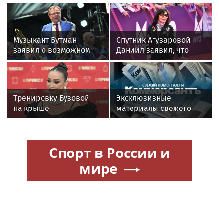
Музыкант Бутман
Спутник Агузаровой
заявил о возможном
Даниил заявил, что
появлении первого в
решал рабочие
России джазового вуза
вопросы с певицей в
отеле
Тренировку Бузовой
Эксклюзивные
на крыше
материалы свежего
в тридцатиградусную
номера газеты
жару сняли на видео
«Коммерсантъ»:
Спорт в России и
мире