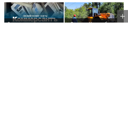
Эксклюзивные
«Россети Новосибирск»
материалы свежего
минимизируют риски
номера газеты
повреждений ЛЭП за
«Коммерсантъ»:
счет масштабной
расчистки просек
Спутник Агузаровой
Тренировку Бузовой
Даниил заявил, что
на крыше
решал рабочие
в тридцатиградусную
вопросы с певицей в
жару сняли на видео
отеле
Poisk-Music.ru
— тематический дочерний проект
популярных новостных сайтов
Life24.pro
и
BigPot.news
о музыке, музыкантах, певцах,
композиторах (слухи, сплетни, разговоры и
дискуссии о музыке, культуре, жанрах, VIP-скандалы
— в новостях и статьях). Тайны светской жизни
звёзд — в кадре и за кадром шоу-бизнеса сегодня
и
сейчас
. Новости о музыке, и не только...