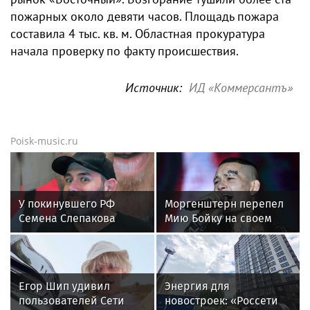
пожарных около девяти часов. Площадь пожара
составила 4 тыс. кв. м. Областная прокуратура
начала проверку по факту происшествия.
Источник:
ИД «Коммерсантъ»
Poisk-music.ru
У покинувшего РФ
Моргенштерн перепел
Семена Слепакова
Мию Бойку на своем
нашли еще две
концерте
квартиры в Москве
Егор Шип удивил
Энергия для
пользователей Сети
новостроек: «Россети