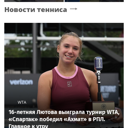
кардинальной сменой
Новосибирск»
Новости тенниса
своего имиджа
обеспечили почти 12
МВт мощности для
новых жилых
кварталов
WTA
16-летняя Лютова выиграла турнир WTA,
«Спартак» победил «Ахмат» в РПЛ.
Главное к утру