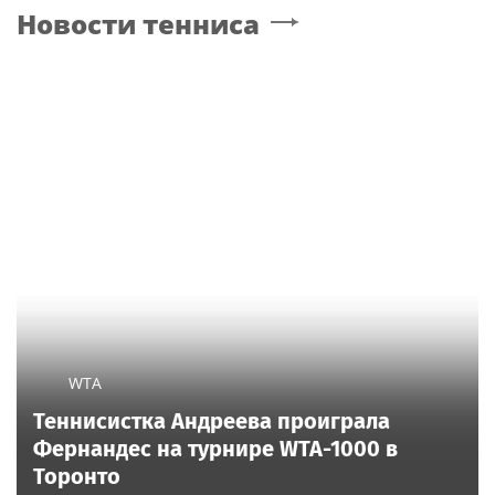
Новости тенниса
прошлого
Международного
российско-армянского
«Лазаревского клуба»
WTA
Теннисистка Андреева проиграла
Фернандес на турнире WTA-1000 в
Торонто