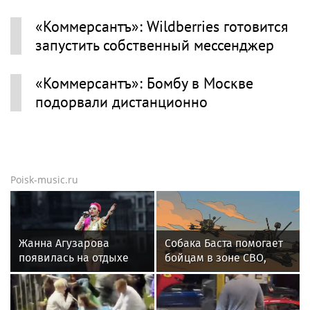
«Коммерсантъ»: Wildberries готовится
запустить собственный мессенджер
«Коммерсантъ»: Бомбу в Москве
подорвали дистанционно
Poisk-music.ru
Жанна Агузарова
Собака Баста помогает
появилась на отдыхе
бойцам в зоне СВО,
с 22-летним
предупреждая о дронах
фотографом
ВСУ