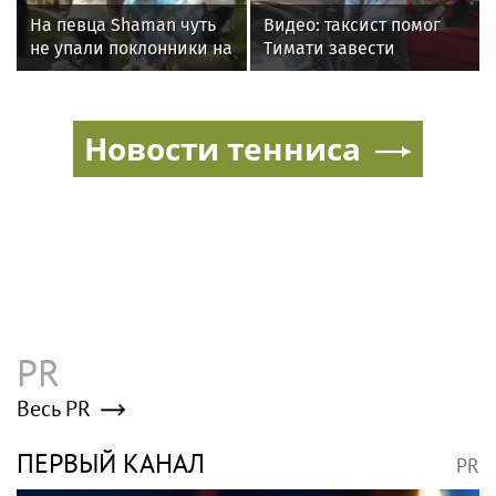
На певца Shaman чуть
Видео: таксист помог
не упали поклонники на
Тимати завести
концерте
эксклюзивный Ferrari
F40 за 157 миллионов
рублей
Новости тенниса
PR
Весь PR
ПЕРВЫЙ КАНАЛ
PR