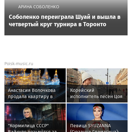
АРИНА СОБОЛЕНКО
Соболенко переиграла Шуай и вышла в
четвертый круг турнира в Торонто
Poisk-music.ru
Анастасия Волочкова
Корейский
продала квартиру в
исполнитель песен Цоя
Питере из-за суда с УК
Сон Вон Соп захотел
пожить в Нижнем
Новгороде
"Кормилица СССР"
Певица SYUZANNA
Вайкуле возьмётся за
(Сюзанна Грамагина):