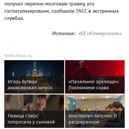
получил черепно-мозговую травму, его
госпитализировали, сообщили ТАСС в экстренных
службах.
Источник:
ИД «Коммерсантъ»
Poisk-music.ru
Игорь Бутман
«Печальное зрелище»:
анонсировал запуск
Поклонники снова
первого джазового
возмущены
вуза в России
«мычащим» на сцене
Глебом Самойловым
Певица Спирс
Константин Затулин: О
попросила у сыновей
расширенном
прощения за ошибки
заседании Совета