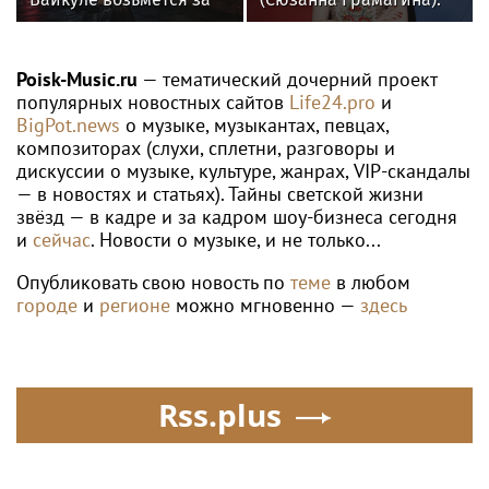
оружие. Сама так
как перестать
сказала. В России ей
волноваться и начать
ответили двумя
говорить спокойно
Poisk-Music.ru
— тематический дочерний проект
словами
популярных новостных сайтов
Life24.pro
и
BigPot.news
о музыке, музыкантах, певцах,
композиторах (слухи, сплетни, разговоры и
дискуссии о музыке, культуре, жанрах, VIP-скандалы
— в новостях и статьях). Тайны светской жизни
звёзд — в кадре и за кадром шоу-бизнеса сегодня
и
сейчас
. Новости о музыке, и не только...
Опубликовать свою новость по
теме
в любом
городе
и
регионе
можно мгновенно —
здесь
Rss.plus