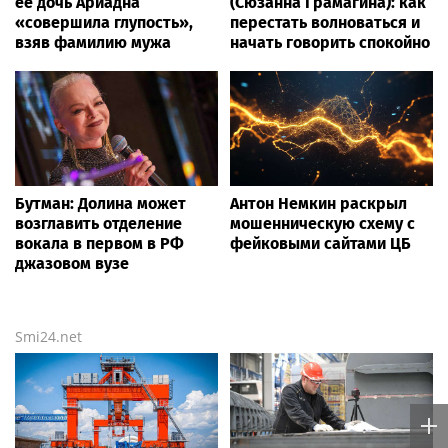
ее дочь Ариадна
(Сюзанна Грамагина): как
«совершила глупость»,
перестать волноваться и
взяв фамилию мужа
начать говорить спокойно
Бутман: Долина может
Антон Немкин раскрыл
возглавить отделение
мошенническую схему с
вокала в первом в РФ
фейковыми сайтами ЦБ
джазовом вузе
Smi24.net