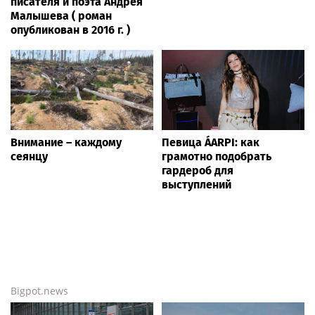
писателя и поэта Андрея
Малышева ( роман
опубликован в 2016 г. )
Внимание – каждому
Певица ÁARPI: как
сеянцу
грамотно подобрать
гардероб для
выступлений
Bigpot.news