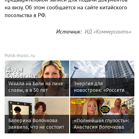
на визу. Об этом сообщается на сайте китайского
посольства в РФ.
Источник:
ИД «Коммерсантъ»
Poisk-music.ru
Уехала на Бали на пике
Энергия для
славы, а в 50 лет
новостроек: «Россети
выпустила книгу и
Новосибирск»
осталась одна: как
обеспечили почти 12
сложилась жизнь
МВт мощности для
ведущей «Муз-ТВ»
новых жилых
Балерина Волочкова
«Полнейшая глупость»:
Дарьи Субботиной
кварталов
заявила, что не состоит
Анастасия Волочкова
в отношениях с
осудила дочь за отказ