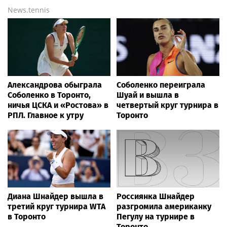
News.tennis
Александрова обыграла
Соболенко переиграла
Соболенко в Торонто,
Шуай и вышла в
ничья ЦСКА и «Ростова» в
четвертый круг турнира в
РПЛ. Главное к утру
Торонто
Диана Шнайдер вышла в
Россиянка Шнайдер
третий круг турнира WTA
разгромила американку
в Торонто
Пегулу на турнире в
Торонто