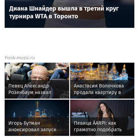
Диана Шнайдер вышла в третий круг
турнира WTA в Торонто
Poisk-music.ru
Певец Александр
Анастасия Волочкова
Розенбаум назвал
продала квартиру в
Любовь Орлову
Питере из-за суда с УК
настоящей звездой
Игорь Бутман
Певица ÁARPI: как
анонсировал запуск
грамотно подобрать
первого джазового
гардероб для