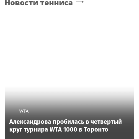
Новости тенниса
молодым журналистом
от знаменитой
фамилии
WTA
Александрова пробилась в четвертый
круг турнира WTA 1000 в Торонто