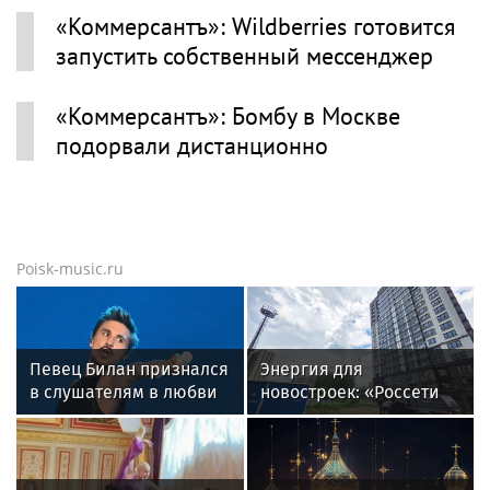
«Коммерсантъ»: Wildberries готовится
запустить собственный мессенджер
«Коммерсантъ»: Бомбу в Москве
подорвали дистанционно
Poisk-music.ru
Певец Билан признался
Энергия для
в слушателям в любви
новостроек: «Россети
после критики
Новосибирск»
обеспечили почти 12
МВт мощности для
новых жилых