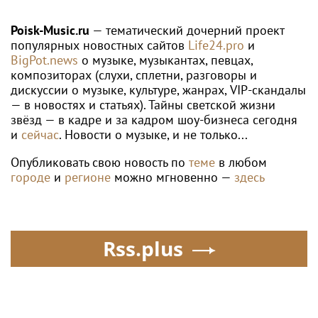
вуза в России
выступлений
Poisk-Music.ru
— тематический дочерний проект
популярных новостных сайтов
Life24.pro
и
BigPot.news
о музыке, музыкантах, певцах,
композиторах (слухи, сплетни, разговоры и
дискуссии о музыке, культуре, жанрах, VIP-скандалы
— в новостях и статьях). Тайны светской жизни
звёзд — в кадре и за кадром шоу-бизнеса сегодня
и
сейчас
. Новости о музыке, и не только...
Опубликовать свою новость по
теме
в любом
городе
и
регионе
можно мгновенно —
здесь
Rss.plus